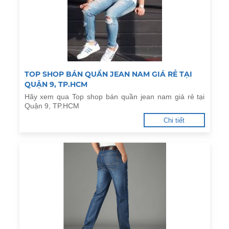
TOP SHOP BÁN QUẦN JEAN NAM GIÁ RẺ TẠI
QUẬN 9, TP.HCM
Hãy xem qua Top shop bán quần jean nam giá rẻ tại
Quận 9, TP.HCM
Chi tiết