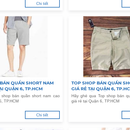
Chi tiết
 BÁN QUẦN SHORT NAM
TOP SHOP BÁN QUẦN SH
ẠI QUẬN 6, TP.HCM
GIÁ RẺ TẠI QUẬN 6, TP.H
 shop bán quần short nam cao
Hãy ghé qua Top shop bán q
 6, TP.HCM
giá rẻ tại Quận 6, TP.HCM
Chi tiết