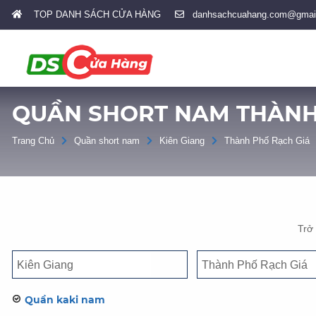
TOP DANH SÁCH CỬA HÀNG
danhsachcuahang.com@gmai
QUẦN SHORT NAM THÀNH 
Trang Chủ
Quần short nam
Kiên Giang
Thành Phố Rạch Giá
Trở
Quần kaki nam