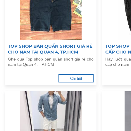
TOP SHOP BÁN QUẦN SHORT GIÁ RẺ
TOP SHOP
CHO NAM TẠI QUẬN 4, TP.HCM
CẤP CHO N
Ghé qua Top shop bán quần short giá rẻ cho
Hãy lướt qu
nam tại Quận 4, TP.HCM
cấp cho nam 
Chi tiết