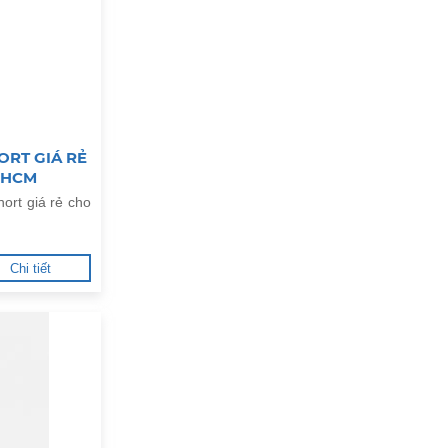
RT GIÁ RẺ
.HCM
ort giá rẻ cho
Chi tiết