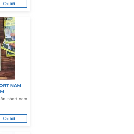
Chi tiết
ORT NAM
CM
uần short nam
Chi tiết