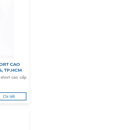
ORT CAO
4, TP.HCM
short cao cấp
Chi tiết