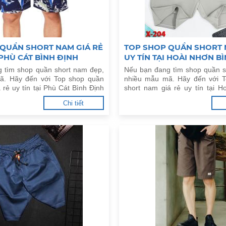
QUẦN SHORT NAM GIÁ RẺ
TOP SHOP QUẦN SHORT 
 PHÙ CÁT BÌNH ĐỊNH
UY TÍN TẠI HOÀI NHƠN B
 tìm shop quần short nam đẹp,
Nếu bạn đang tìm shop quần s
ã. Hãy đến với Top shop quần
nhiều mẫu mã. Hãy đến với 
 rẻ uy tín tại Phù Cát Bình Định
short nam giá rẻ uy tín tại 
Định dưới đây.
Chi tiết