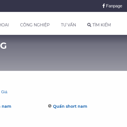
Fanpage
HOẠI
CÔNG NGHIỆP
TƯ VẤN
TÌM KIẾM
NG
 Giá
n nam
Quần short nam