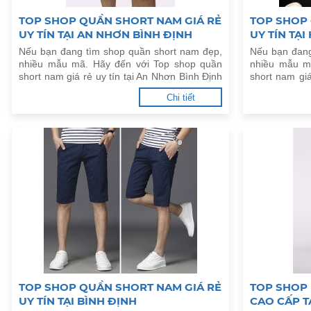
TOP SHOP QUẦN SHORT NAM GIÁ RẺ
TOP SHOP 
UY TÍN TẠI AN NHƠN BÌNH ĐỊNH
UY TÍN TẠI
Nếu bạn đang tìm shop quần short nam đẹp,
Nếu bạn đang
nhiều mẫu mã. Hãy đến với Top shop quần
nhiều mẫu m
short nam giá rẻ uy tín tại An Nhơn Bình Định
short nam giá
dưới đây.
dưới đây.
Chi tiết
TOP SHOP QUẦN SHORT NAM GIÁ RẺ
TOP SHOP
UY TÍN TẠI BÌNH ĐỊNH
CAO CẤP T