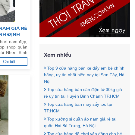
NAM GIÁ RẺ
ÌNH ĐỊNH
hort nam đẹp,
Top shop quần
Hoài Nhơn Bình
Xem nhiều
Chi tiết
Top 9 cửa hàng bán xe đẩy em bé chính
hãng, uy tín nhất hiện nay tại Sơn Tây, Hà
Nội
Top cửa hàng bán cân điện tử 30kg giá
rẻ uy tín tại Huyện Bình Chánh TP.HCM
Top cửa hàng bán máy sấy tóc tại
TP.HCM
Top xưởng sỉ quần áo nam giá rẻ tại
quận Hai Bà Trưng, Hà Nội
Top cửa hàng đồ chơi vận động cho bé