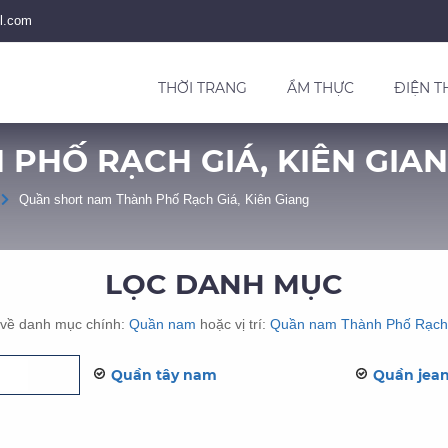
l.com
THỜI TRANG
ẨM THỰC
ĐIỆN T
PHỐ RẠCH GIÁ, KIÊN GIA
Quần short nam Thành Phố Rạch Giá, Kiên Giang
LỌC DANH MỤC
 về danh mục chính:
Quần nam
hoặc vị trí:
Quần nam Thành Phố Rạch
Quần tây nam
Quần jea