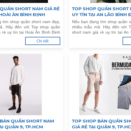
QUẦN SHORT NAM GIÁ RẺ
TOP SHOP QUẦN SHORT 
 HOÀI ÂN BÌNH ĐỊNH
UY TÍN TẠI AN LÃO BÌNH 
 tìm shop quần short nam đẹp,
Nếu bạn đang tìm shop quần s
ã. Hãy đến với Top shop quần
nhiều mẫu mã. Hãy đến với 
 rẻ uy tín tại Hoài Ân Bình Định
short nam giá rẻ uy tín tại An
dưới đây.
Chi tiết
 BÁN QUẦN SHORT NAM
TOP SHOP BÁN QUẦN SH
ẠI QUẬN 9, TP.HCM
GIÁ RẺ TẠI QUẬN 9, TP.H