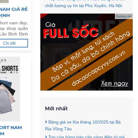
chất lượng uy tín tại Phú Xuyên, Hà Nội
NAM GIÁ RẺ
ĐỊNH
Quảng cáo
hort nam đẹp,
Top shop quần
 Lão Bình Định
Chi tiết
Mới nhất
Bảng giá xe Kia tháng 10/2025 tại Bà
ORT NAM
Rịa Vũng Tàu
CM
Top cửa hàng bán cân vàng điện tử giá