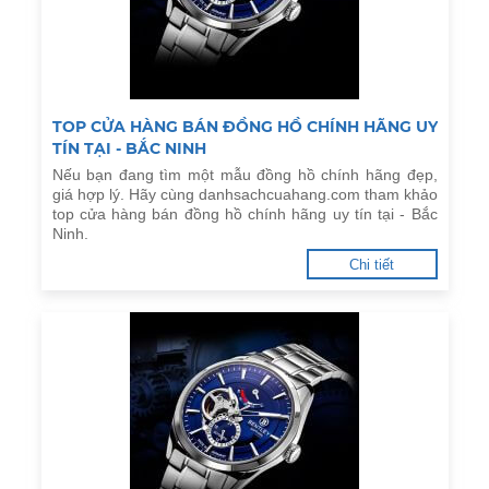
TOP CỬA HÀNG BÁN ĐỒNG HỒ CHÍNH HÃNG UY
TÍN TẠI - BẮC NINH
Nếu bạn đang tìm một mẫu đồng hồ chính hãng đẹp,
giá hợp lý. Hãy cùng danhsachcuahang.com tham khảo
top cửa hàng bán đồng hồ chính hãng uy tín tại - Bắc
Ninh.
Chi tiết