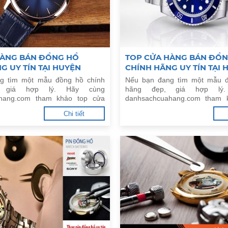
HÀNG BÁN ĐỒNG HỒ
TOP CỬA HÀNG BÁN ĐỒ
G UY TÍN TẠI HUYỆN
CHÍNH HÃNG UY TÍN TẠI
 HÀ NỘI
XUYÊN, HÀ NỘI
g tìm một mẫu đồng hồ chính
Nếu bạn đang tìm một mẫu đ
, giá hợp lý. Hãy cùng
hãng đẹp, giá hợp lý
hang.com tham khảo top cửa
danhsachcuahang.com tham 
ng hồ chính hãng uy tín tại
hàng bán đồng hồ chính hãn
Chi tiết
họ, Hà Nội.
Huyện Phú Xuyên, Hà Nội.