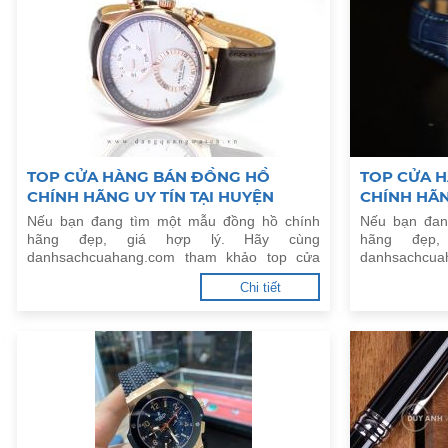
TOP CỬA HÀNG BÁN ĐỒNG HỒ
TOP CỬA 
CHÍNH HÃNG UY TÍN TẠI HUYỆN
CHÍNH HÃN
THANH OAI, HÀ NỘI
THẠCH THẤ
Nếu bạn đang tìm một mẫu đồng hồ chính
Nếu bạn đan
hãng đẹp, giá hợp lý. Hãy cùng
hãng đẹp
danhsachcuahang.com tham khảo top cửa
danhsachcua
hàng bán đồng hồ chính hãng uy tín tại
hàng bán đồ
Chi tiết
Huyện Thanh Oai, Hà Nội.
Huyện Thạch 