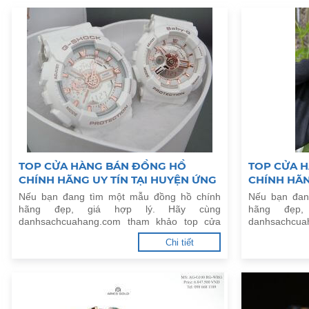
TOP CỬA HÀNG BÁN ĐỒNG HỒ
TOP CỬA 
CHÍNH HÃNG UY TÍN TẠI HUYỆN ỨNG
CHÍNH HÃN
HOÀ, HÀ NỘI
THƯỜNG TÍ
Nếu bạn đang tìm một mẫu đồng hồ chính
Nếu bạn đan
hãng đẹp, giá hợp lý. Hãy cùng
hãng đẹp
danhsachcuahang.com tham khảo top cửa
danhsachcua
hàng bán đồng hồ chính hãng uy tín tại
hàng bán đồ
Chi tiết
Huyện Ứng Hoà, Hà Nội.
Huyện Thường