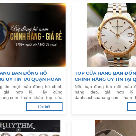
HÀNG BÁN ĐỒNG HỒ
TOP CỬA HÀNG BÁN ĐỒ
G UY TÍN TẠI QUẬN HOÀN
CHÍNH HÃNG UY TÍN TẠI 
ỘI
BÀ TRƯNG, HÀ NỘI
g tìm một mẫu đồng hồ chính
Nếu bạn đang tìm một mẫu đ
, giá hợp lý. Hãy cùng
hãng đẹp, giá hợp lý
hang.com tham khảo top cửa
danhsachcuahang.com tham 
g hồ chính hãng uy tín tại Quận
hàng bán đồng hồ chính hãng u
Chi tiết
à Nội.
Hai Bà Trưng, Hà Nội.