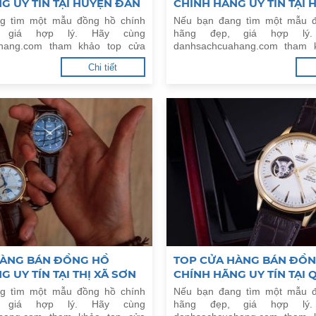
G UY TÍN TẠI HUYỆN ĐAN
CHÍNH HÃNG UY TÍN TẠI 
HÀ NỘI
CHƯƠNG MỸ, HÀ NỘI
g tìm một mẫu đồng hồ chính
Nếu bạn đang tìm một mẫu đ
, giá hợp lý. Hãy cùng
hãng đẹp, giá hợp lý
hang.com tham khảo top cửa
danhsachcuahang.com tham 
ng hồ chính hãng uy tín tại
hàng bán đồng hồ chính hãn
Chi tiết
ượng, Hà Nội.
Huyện Chương Mỹ, Hà Nội.
HÀNG BÁN ĐỒNG HỒ
TOP CỬA HÀNG BÁN ĐỒ
G UY TÍN TẠI THỊ XÃ SƠN
CHÍNH HÃNG UY TÍN TẠI 
I
THANH XUÂN, HÀ NỘI
g tìm một mẫu đồng hồ chính
Nếu bạn đang tìm một mẫu đ
, giá hợp lý. Hãy cùng
hãng đẹp, giá hợp lý