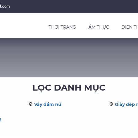
l.com
THỜI TRANG
ẨM THỰC
ĐIỆN T
LỌC DANH MỤC
Váy đầm nữ
Giày dép 
ữ