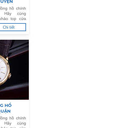
HUYỆN
ồng hồ chính
. Hãy cùng
khảo top cửa
g uy tín tại
Chi tiết
NG HỒ
QUẬN
ồng hồ chính
. Hãy cùng