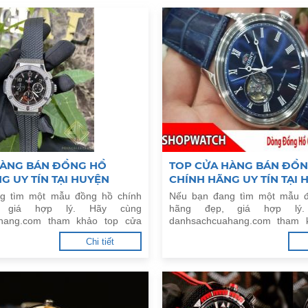
HÀNG BÁN ĐỒNG HỒ
TOP CỬA HÀNG BÁN ĐỒ
G UY TÍN TẠI HUYỆN
CHÍNH HÃNG UY TÍN TẠI 
N, HÀ NỘI
THANH TRÌ, HÀ NỘI
g tìm một mẫu đồng hồ chính
Nếu bạn đang tìm một mẫu đ
, giá hợp lý. Hãy cùng
hãng đẹp, giá hợp lý
hang.com tham khảo top cửa
danhsachcuahang.com tham 
ng hồ chính hãng uy tín tại
hàng bán đồng hồ chính hãn
Chi tiết
 Tín, Hà Nội.
Huyện Thanh Trì, Hà Nội.