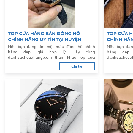
TOP CỬA HÀNG BÁN ĐỒNG HỒ
TOP CỬA 
CHÍNH HÃNG UY TÍN TẠI HUYỆN
CHÍNH HÃN
QUỐC OAI, HÀ NỘI
PHÚC THỌ,
Nếu bạn đang tìm một mẫu đồng hồ chính
Nếu bạn đan
hãng đẹp, giá hợp lý. Hãy cùng
hãng đẹp
danhsachcuahang.com tham khảo top cửa
danhsachcua
hàng bán đồng hồ chính hãng uy tín tại
hàng bán đồ
Chi tiết
Huyện Quốc Oai, Hà Nội.
Huyện Phúc T