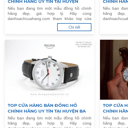
CHÍNH HÃNG UY TÍN TẠI HUYỆN
CHÍNH HÃN
ĐÔNG ANH, HÀ NỘI
PHƯỢNG, 
Nếu bạn đang tìm một mẫu đồng hồ chính
Nếu bạn đan
hãng đẹp, giá hợp lý. Hãy cùng
hãng đẹp
danhsachcuahang.com tham khảo top cửa
danhsachcua
hàng bán đồng hồ chính hãng uy tín tại
hàng bán đồ
Chi tiết
Huyện Đông Anh, Hà Nội.
Huyện Đan Ph
TOP CỬA HÀNG BÁN ĐỒNG HỒ
TOP CỬA 
CHÍNH HÃNG UY TÍN TẠI HUYỆN BA
CHÍNH HÃN
VÌ, HÀ NỘI
TÂY, HÀ NỘ
Nếu bạn đang tìm một mẫu đồng hồ chính
Nếu bạn đan
hãng đẹp, giá hợp lý. Hãy cùng
hãng đẹp