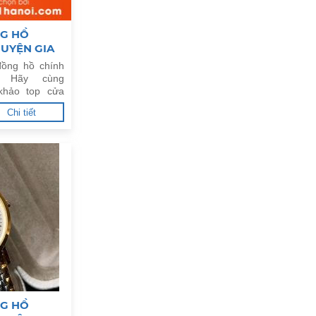
NG HỒ
HUYỆN GIA
ồng hồ chính
. Hãy cùng
khảo top cửa
g uy tín tại
Chi tiết
NG HỒ