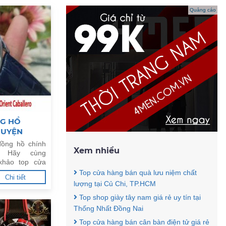
Quảng cáo
NG HỒ
HUYỆN
ồng hồ chính
Xem nhiều
. Hãy cùng
khảo top cửa
g uy tín tại
Top cửa hàng bán quà lưu niệm chất
Chi tiết
lượng tại Củ Chi, TP.HCM
Top shop giày tây nam giá rẻ uy tín tại
Thống Nhất Đồng Nai
Top cửa hàng bán cân bàn điện tử giá rẻ