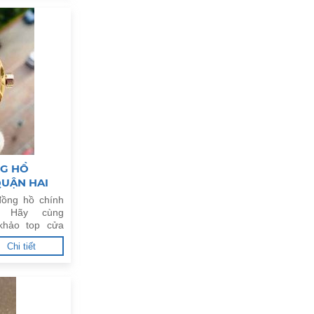
NG HỒ
QUẬN HAI
ồng hồ chính
. Hãy cùng
khảo top cửa
y tín tại Quận
Chi tiết