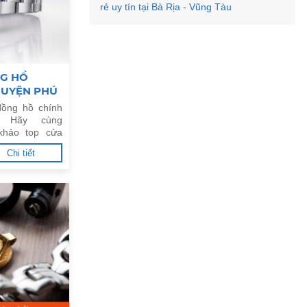
rẻ uy tín tại Bà Rịa - Vũng Tàu
NG HỒ
 HUYỆN PHÚ
ồng hồ chính
. Hãy cùng
khảo top cửa
g uy tín tại
Chi tiết