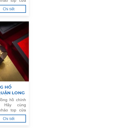
khảo top cửa
y tín tại Quận
Chi tiết
NG HỒ
 QUẬN LONG
ồng hồ chính
. Hãy cùng
khảo top cửa
y tín tại Quận
Chi tiết