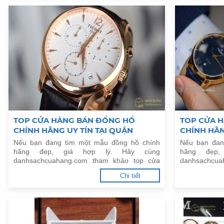
TOP CỬA HÀNG BÁN ĐỒNG HỒ
TOP CỬA 
CHÍNH HÃNG UY TÍN TẠI QUẬN
CHÍNH HÃN
HOÀNG MAI, HÀ NỘI
KIẾM, HÀ N
Nếu bạn đang tìm một mẫu đồng hồ chính
Nếu bạn đan
hãng đẹp, giá hợp lý. Hãy cùng
hãng đẹp
danhsachcuahang.com tham khảo top cửa
danhsachcua
hàng bán đồng hồ chính hãng uy tín tại Quận
hàng bán đồn
Chi tiết
Hoàng Mai, Hà Nội.
Hoàn Kiếm, H