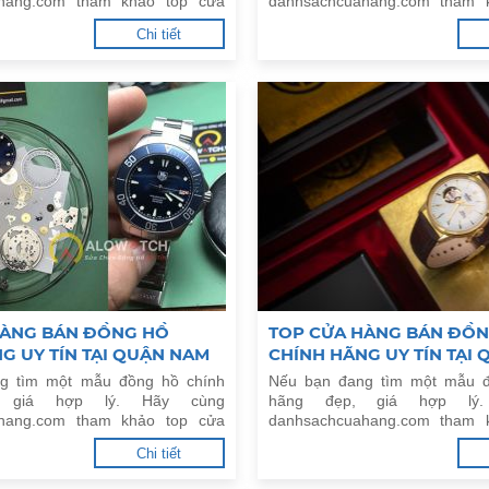
hang.com tham khảo top cửa
danhsachcuahang.com tham 
 hồ chính hãng uy tín tại Thị xã
hàng bán đồng hồ chính hãng u
Chi tiết
Nội.
Thanh Xuân, Hà Nội.
HÀNG BÁN ĐỒNG HỒ
TOP CỬA HÀNG BÁN ĐỒ
G UY TÍN TẠI QUẬN NAM
CHÍNH HÃNG UY TÍN TẠI
À NỘI
BIÊN, HÀ NỘI
g tìm một mẫu đồng hồ chính
Nếu bạn đang tìm một mẫu đ
, giá hợp lý. Hãy cùng
hãng đẹp, giá hợp lý
hang.com tham khảo top cửa
danhsachcuahang.com tham 
g hồ chính hãng uy tín tại Quận
hàng bán đồng hồ chính hãng u
Chi tiết
 Hà Nội.
Long Biên, Hà Nội.