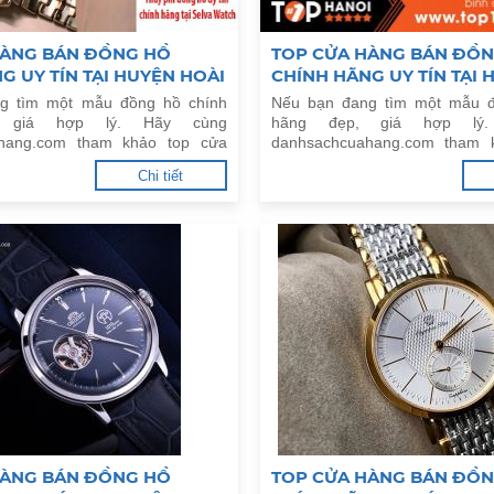
HÀNG BÁN ĐỒNG HỒ
TOP CỬA HÀNG BÁN ĐỒ
G UY TÍN TẠI HUYỆN HOÀI
CHÍNH HÃNG UY TÍN TẠI 
ỘI
LÂM, HÀ NỘI
g tìm một mẫu đồng hồ chính
Nếu bạn đang tìm một mẫu đ
, giá hợp lý. Hãy cùng
hãng đẹp, giá hợp lý
hang.com tham khảo top cửa
danhsachcuahang.com tham 
ng hồ chính hãng uy tín tại
hàng bán đồng hồ chính hãn
Chi tiết
ức, Hà Nội.
Huyện Gia Lâm, Hà Nội.
HÀNG BÁN ĐỒNG HỒ
TOP CỬA HÀNG BÁN ĐỒ