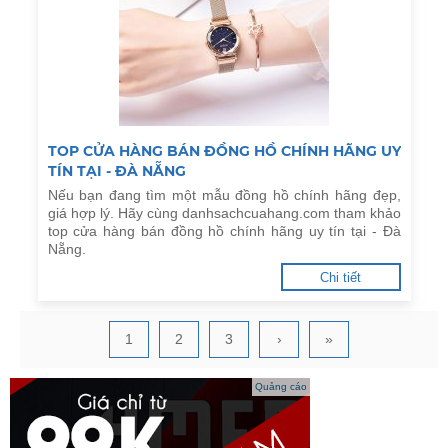
TOP CỬA HÀNG BÁN ĐỒNG HỒ CHÍNH HÃNG UY
TÍN TẠI - ĐÀ NẴNG
Nếu bạn đang tìm một mẫu đồng hồ chính hãng đẹp,
giá hợp lý. Hãy cùng danhsachcuahang.com tham khảo
top cửa hàng bán đồng hồ chính hãng uy tín tại - Đà
Nẵng.
Chi tiết
1
2
3
›
»
Quảng cáo