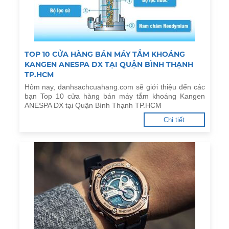
TOP 10 CỬA HÀNG BÁN MÁY TẮM KHOÁNG
KANGEN ANESPA DX TẠI QUẬN BÌNH THẠNH
TP.HCM
Hôm nay, danhsachcuahang.com sẽ giới thiệu đến các
bạn Top 10 cửa hàng bán máy tắm khoáng Kangen
ANESPA DX tại Quận Bình Thạnh TP.HCM
Chi tiết