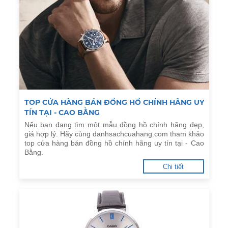
TOP CỬA HÀNG BÁN ĐỒNG HỒ CHÍNH HÃNG UY
TÍN TẠI - CAO BẰNG
Nếu bạn đang tìm một mẫu đồng hồ chính hãng đẹp,
giá hợp lý. Hãy cùng danhsachcuahang.com tham khảo
top cửa hàng bán đồng hồ chính hãng uy tín tại - Cao
Bằng.
Chi tiết