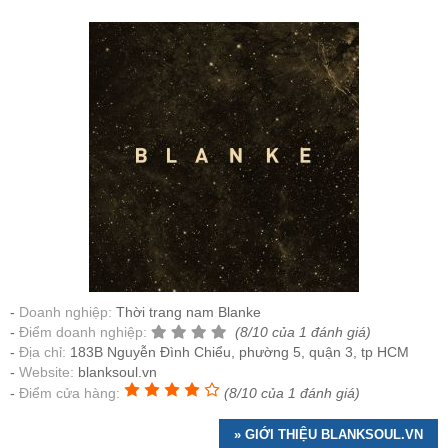
Doanh nghiệp:
Thời trang nam Blanke
Điểm doanh nghiệp:
(8/10 của 1 đánh giá)
Địa chỉ:
183B Nguyễn Đình Chiểu, phường 5, quận 3, tp HCM
Website:
blanksoul.vn
Điểm cửa hàng:
(8/10 của 1 đánh giá)
» GIỚI THIỆU BLANKSOUL.VN