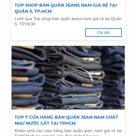
TOP SHOP BÁN QUẦN JEANS NAM GIÁ RẺ TẠI
QUẬN 5, TP.HCM
Lướt qua Top shop bán quần jeans nam giá rẻ tại Quận
5, TP.HCM
Chi tiết
TOP 7 CỬA HÀNG BÁN QUẦN JEAN NAM CHẤT
NHƯ NƯỚC CẤT TẠI TPHCM
Khám phá các cửa hàng bán quần jean nam giá rẻ tại