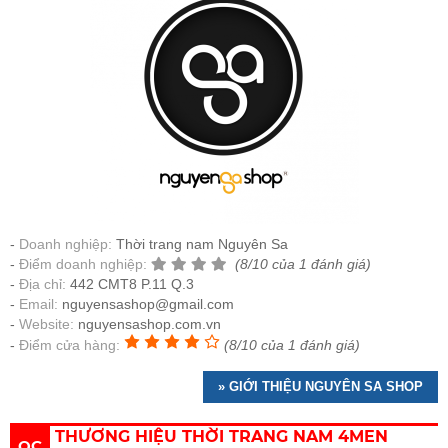
Doanh nghiệp:
Thời trang nam Nguyên Sa
Điểm doanh nghiệp:
(8/10 của 1 đánh giá)
Địa chỉ:
442 CMT8 P.11 Q.3
Email:
nguyensashop@gmail.com
Website:
nguyensashop.com.vn
Điểm cửa hàng:
(8/10 của 1 đánh giá)
» GIỚI THIỆU NGUYÊN SA SHOP
THƯƠNG HIỆU THỜI TRANG NAM 4MEN
QC