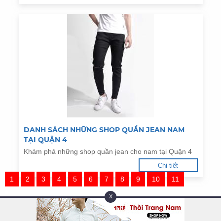
DANH SÁCH NHỮNG SHOP QUẦN JEAN NAM
TẠI QUẬN 4
Khám phá những shop quần jean cho nam tại Quận 4
Chi tiết
1
2
3
4
5
6
7
8
9
10
11
X