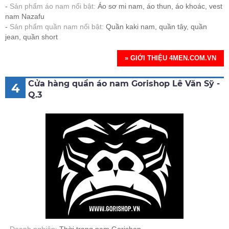
Sản phẩm áo nam nổi bật:
Áo sơ mi nam, áo thun, áo khoác, vest
nam Nazafu
Sản phẩm quần nam nổi bật:
Quần kaki nam, quần tây, quần
jean, quần short
» GIỚI THIỆU 4MEN.COM.VN
Cửa hàng quần áo nam Gorishop Lê Văn Sỹ -
4
Q.3