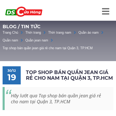
BLOG / TIN TỨC
Trang Chủ
Thời trang
Thời trang nam
Quần áo nam
Quần nam
Quần jean nam
Top shop bán quần jean giá rẻ cho nam tại Quận 3, TP.HCM
30/12
TOP SHOP BÁN QUẦN JEAN GIÁ
19
RẺ CHO NAM TẠI QUẬN 3, TP.HCM
Hãy lướt qua Top shop bán quần jean giá rẻ
cho nam tại Quận 3, TP.HCM