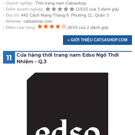
Doanh nghiệp:
Thời trang nam Catsashop
Điểm doanh nghiệp:
(10/10 của 3 đánh giá)
Địa chỉ:
442 Cách Mạng Tháng 8, Phường 11, Quận 3
Website:
catsashop.com
Điểm cửa hàng:
(8/10 của 1 đánh giá)
» GIỚI THIỆU CATSASHOP.COM
Cửa hàng thời trang nam Edso Ngô Thời
11
Nhiệm - Q.3