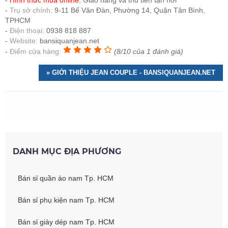
Hình thức mua online:
Giao hàng và thu tiền tận nơi
Trụ sở chính:
9-11 Bế Văn Đàn, Phường 14, Quận Tân Bình,
TPHCM
Điện thoại:
0938 818 887
Website:
bansiquanjean.net
Điểm cửa hàng:
(8/10 của 1 đánh giá)
» GIỚI THIỆU JEAN COUPLE - BANSIQUANJEAN.NET
DANH MỤC ĐỊA PHƯƠNG
Bán sỉ quần áo nam Tp. HCM
Bán sỉ phụ kiện nam Tp. HCM
Bán sỉ giày dép nam Tp. HCM