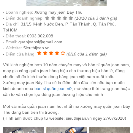
Doanh nghiệp:
Xưởng may jean Bảy Thu
Điểm doanh nghiệp:
(10/10 của 3 đánh giá)
Địa chỉ:
31/15 Kênh Nước Đen, P. Tân Thành, Q. Tân Phú,
TpHCM
Điện thoại:
0903.902.008
Email:
quanjeansi@gmail.com
Website:
Sieuthijean.vn
Điểm cửa hàng:
(8/10 của 1 đánh giá)
Với kinh nghiệm hơn 10 năm chuyên may và bán sỉ quần jean nam,
may gia công quần jean hàng hiệu cho thương hiệu bán lẻ, đúng
chuẩn số đo kích thước dòng hàng jean việt nam xuất khẩu.
Xưởng may jean Bảy Thu sẽ là điểm đến đầu tiên nếu bạn muốn
kinh doanh mua
bán sỉ quần jean nữ
, mở shop thời trang jean hoặc
cần tư vấn chọn lựa dòng jean thương hiệu cho mình
Một vài mẫu quần jean nam hot nhất mà xưởng may quần jean Bảy
Thu đang bán trên thị trường.
(Hình ảnh được chụp từ website: sieuthijean.vn ngày 27/07/2020)