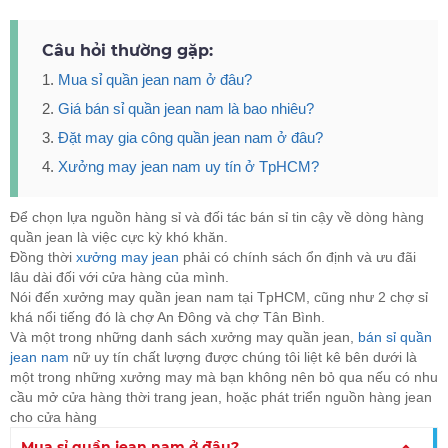
Câu hỏi thường gặp:
Mua sỉ quần jean nam ở đâu?
Giá bán sỉ quần jean nam là bao nhiêu?
Đặt may gia công quần jean nam ở đâu?
Xưởng may jean nam uy tín ở TpHCM?
Để chọn lựa nguồn hàng sỉ và đối tác bán sỉ tin cậy về dòng hàng
quần jean là việc cực kỳ khó khăn.
Đồng thời
xưởng may jean
phải có chính sách ổn định và ưu đãi
lâu dài đối với cửa hàng của mình.
Nói đến xưởng may quần jean nam tại TpHCM, cũng như 2 chợ sỉ
khá nổi tiếng đó là chợ An Đông và chợ Tân Bình.
Và một trong những danh sách xưởng may quần jean,
bán sỉ quần
jean nam
nữ uy tín chất lượng được chúng tôi liệt kê bên dưới là
một trong những xưởng may mà bạn không nên bỏ qua nếu có nhu
cầu mở cửa hàng thời trang jean, hoặc phát triển nguồn hàng jean
cho cửa hàng
Mua sỉ quần jean nam ở đâu?