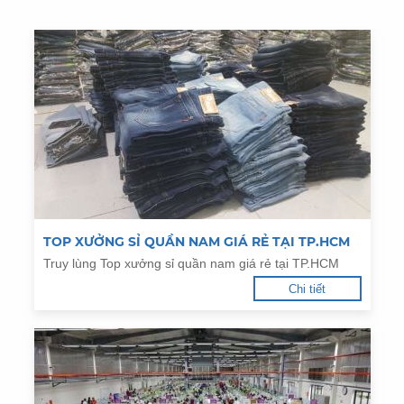
TOP XƯỞNG SỈ QUẦN NAM GIÁ RẺ TẠI TP.HCM
Truy lùng Top xưởng sỉ quần nam giá rẻ tại TP.HCM
Chi tiết