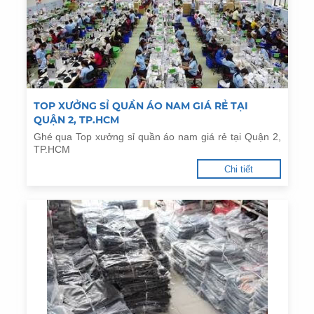
TOP XƯỞNG SỈ QUẦN ÁO NAM GIÁ RẺ TẠI
QUẬN 2, TP.HCM
Ghé qua Top xưởng sỉ quần áo nam giá rẻ tại Quận 2,
TP.HCM
Chi tiết