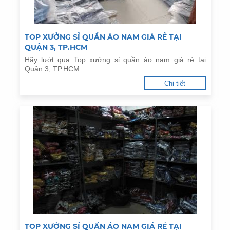
TOP XƯỞNG SỈ QUẦN ÁO NAM GIÁ RẺ TẠI
QUẬN 3, TP.HCM
Hãy lướt qua Top xưởng sỉ quần áo nam giá rẻ tại
Quận 3, TP.HCM
Chi tiết
TOP XƯỞNG SỈ QUẦN ÁO NAM GIÁ RẺ TẠI