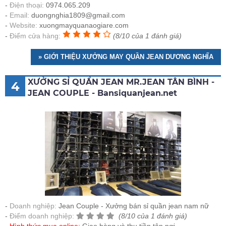
Điện thoại:
0974.065.209
Email:
duongnghia1809@gmail.com
Website:
xuongmayquanaogiare.com
Điểm cửa hàng:
(8/10 của 1 đánh giá)
» GIỚI THIỆU XƯỞNG MAY QUẦN JEAN DƯƠNG NGHĨA
XƯỞNG SỈ QUẦN JEAN MR.JEAN TÂN BÌNH -
4
JEAN COUPLE - Bansiquanjean.net
Doanh nghiệp:
Jean Couple - Xưởng bán sỉ quần jean nam nữ
Điểm doanh nghiệp:
(8/10 của 1 đánh giá)