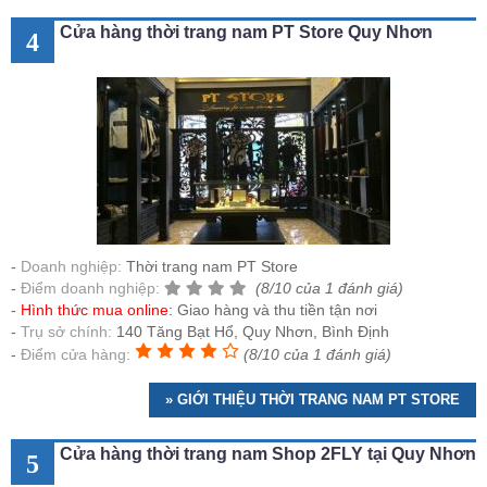
Cửa hàng thời trang nam PT Store Quy Nhơn
4
Doanh nghiệp:
Thời trang nam PT Store
Điểm doanh nghiệp:
(8/10 của 1 đánh giá)
Hình thức mua online:
Giao hàng và thu tiền tận nơi
Trụ sở chính:
140 Tăng Bạt Hổ, Quy Nhơn, Bình Định
Điểm cửa hàng:
(8/10 của 1 đánh giá)
» GIỚI THIỆU THỜI TRANG NAM PT STORE
Cửa hàng thời trang nam Shop 2FLY tại Quy Nhơn
5