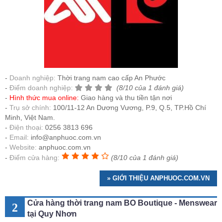
Doanh nghiệp:
Thời trang nam cao cấp An Phước
Điểm doanh nghiệp:
(8/10 của 1 đánh giá)
Hình thức mua online:
Giao hàng và thu tiền tận nơi
Trụ sở chính:
100/11-12 An Dương Vương, P.9, Q.5, TP.Hồ Chí
Minh, Việt Nam.
Điện thoại:
0256 3813 696
Email:
info@anphuoc.com.vn
Website:
anphuoc.com.vn
Điểm cửa hàng:
(8/10 của 1 đánh giá)
» GIỚI THIỆU ANPHUOC.COM.VN
Cửa hàng thời trang nam BO Boutique - Menswear
2
tại Quy Nhơn