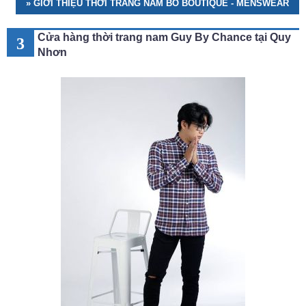
» GIỚI THIỆU THỜI TRANG NAM BO BOUTIQUE - MENSWEAR
Cửa hàng thời trang nam Guy By Chance tại Quy
3
Nhơn