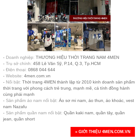
Doanh nghiệp:
THƯƠNG HIỆU THỜI TRANG NAM 4MEN
Trụ sở chính:
458 Lê Văn Sỹ, P.14, Q.3, Tp.HCM
Điện thoại:
0868 044 644
Website:
4men.com.vn
Nổi bật:
Thời trang 4MEN thành lập từ 2010 kinh doanh sản phẩm
thời trang với phong cách trẻ trung, mạnh mẽ, cá tính đồng hành
cùng phái mạnh
Sản phẩm áo nam nổi bật:
Áo sơ mi nam, áo thun, áo khoác, vest
nam Nazafu
Sản phẩm quần nam nổi bật:
Quần kaki nam, quần tây, quần
jean, quần short
» GIỚI THIỆU 4MEN.COM.VN