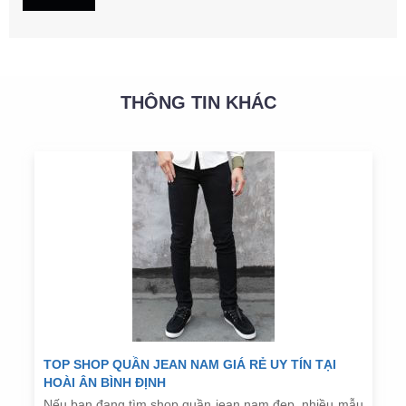
THÔNG TIN KHÁC
TOP SHOP QUẦN JEAN NAM GIÁ RẺ UY TÍN TẠI
HOÀI ÂN BÌNH ĐỊNH
Nếu bạn đang tìm shop quần jean nam đẹp, nhiều mẫu