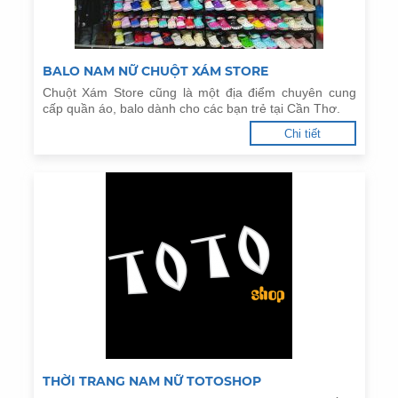
BALO NAM NỮ CHUỘT XÁM STORE
Chuột Xám Store cũng là một địa điểm chuyên cung
cấp quần áo, balo dành cho các bạn trẻ tại Cần Thơ.
Chi tiết
THỜI TRANG NAM NỮ TOTOSHOP