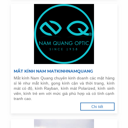
MẮT KÍNH NAM MATKINHNAMQUANG
Mắt kính Nam Quang chuyên kinh doanh các mặt hàng
sỉ lẻ như mắt kính, gọng kính cận và thời trang, kính
mát có độ, kính Rayban, kính mát Polarized, kính sinh
viên, kính trẻ em với mức giá phù hợp và có tính cạnh
tranh cao.
Chi tiết