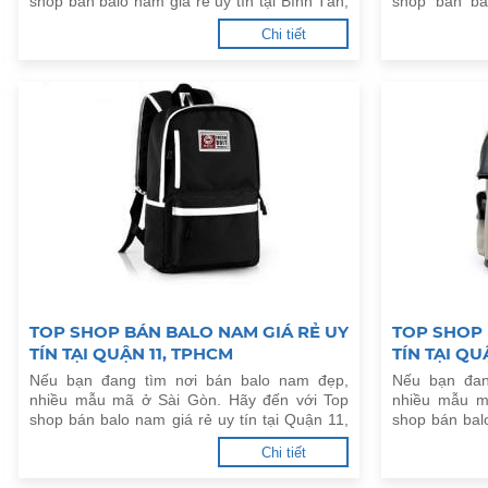
shop bán balo nam giá rẻ uy tín tại Bình Tân,
shop bán ba
TPHCM dưới đây.
Chánh, TPHC
Chi tiết
TOP SHOP BÁN BALO NAM GIÁ RẺ UY
TOP SHOP 
TÍN TẠI QUẬN 11, TPHCM
TÍN TẠI QU
Nếu bạn đang tìm nơi bán balo nam đẹp,
Nếu bạn đan
nhiều mẫu mã ở Sài Gòn. Hãy đến với Top
nhiều mẫu m
shop bán balo nam giá rẻ uy tín tại Quận 11,
shop bán balo
TPHCM dưới đây.
TPHCM dưới 
Chi tiết