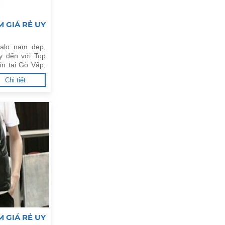
 GIÁ RẺ UY
alo nam đẹp,
y đến với Top
ín tại Gò Vấp,
Chi tiết
 GIÁ RẺ UY