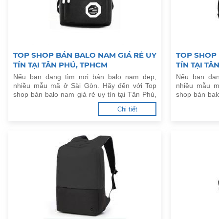
TOP SHOP BÁN BALO NAM GIÁ RẺ UY
TOP SHOP 
TÍN TẠI TÂN PHÚ, TPHCM
TÍN TẠI TÂ
Nếu bạn đang tìm nơi bán balo nam đẹp,
Nếu bạn đan
nhiều mẫu mã ở Sài Gòn. Hãy đến với Top
nhiều mẫu m
shop bán balo nam giá rẻ uy tín tại Tân Phú,
shop bán balo
TPHCM dưới đây.
TPHCM dưới 
Chi tiết