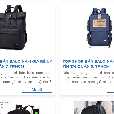
BÁN BALO NAM GIÁ RẺ UY
TOP SHOP BÁN BALO NAM
ẬN 7, TPHCM
TÍN TẠI QUẬN 6, TPHCM
g tìm nơi bán balo nam đẹp,
Nếu bạn đang tìm nơi bán b
ã ở Sài Gòn. Hãy đến với Top
nhiều mẫu mã ở Sài Gòn. Hã
o nam giá rẻ uy tín tại Quận 7,
shop bán balo nam giá rẻ uy t
đây.
TPHCM dưới đây.
Chi tiết