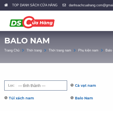
TOP DANH SÁCH CỬA HÀNG
danhsachcuahang.com@gmai
BALO NAM
Trang Chủ
Thời trang
Thời trang nam
Phụ kiện nam
Balo
Lọc:
Cà vạt nam
Túi xách nam
Balo Nam