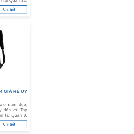
n tại Quận 12,
Chi tiết
 GIÁ RẺ UY
alo nam đẹp,
y đến với Top
ín tại Quận 9,
Chi tiết