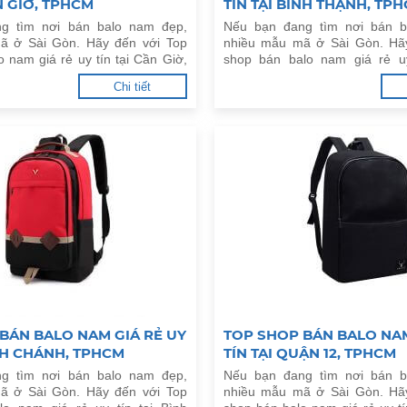
N GIỜ, TPHCM
TÍN TẠI BÌNH THẠNH, TP
g tìm nơi bán balo nam đẹp,
Nếu bạn đang tìm nơi bán b
ã ở Sài Gòn. Hãy đến với Top
nhiều mẫu mã ở Sài Gòn. Hã
 nam giá rẻ uy tín tại Cần Giờ,
shop bán balo nam giá rẻ uy
đây.
Thạnh, TPHCM dưới đây.
Chi tiết
BÁN BALO NAM GIÁ RẺ UY
TOP SHOP BÁN BALO NAM
ÌNH CHÁNH, TPHCM
TÍN TẠI QUẬN 12, TPHCM
g tìm nơi bán balo nam đẹp,
Nếu bạn đang tìm nơi bán b
ã ở Sài Gòn. Hãy đến với Top
nhiều mẫu mã ở Sài Gòn. Hã