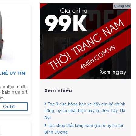
Quảng cáo
RẺ UY TÍN
am đẹp, nhiều
Xem nhiều
 balo nam giá
ây.
Top 9 cửa hàng bán xe đẩy em bé chính
Chi tiết
hãng, uy tín nhất hiện nay tại Sơn Tây, Hà
Nội
Top shop thắt lưng nam giá rẻ uy tín tại
Bình Dương