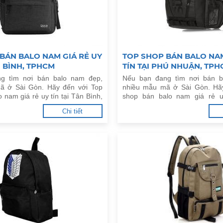
BÁN BALO NAM GIÁ RẺ UY
TOP SHOP BÁN BALO NAM
N BÌNH, TPHCM
TÍN TẠI PHÚ NHUẬN, TP
g tìm nơi bán balo nam đẹp,
Nếu bạn đang tìm nơi bán b
ã ở Sài Gòn. Hãy đến với Top
nhiều mẫu mã ở Sài Gòn. Hã
 nam giá rẻ uy tín tại Tân Bình,
shop bán balo nam giá rẻ u
đây.
Nhuận, TPHCM dưới đây.
Chi tiết