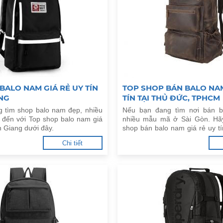
BALO NAM GIÁ RẺ UY TÍN
TOP SHOP BÁN BALO NAM
ANG
TÍN TẠI THỦ ĐỨC, TPHCM
 tìm shop balo nam đẹp, nhiều
Nếu bạn đang tìm nơi bán b
đến với Top shop balo nam giá
nhiều mẫu mã ở Sài Gòn. Hã
An Giang dưới đây.
shop bán balo nam giá rẻ uy tí
TPHCM dưới đây.
Chi tiết