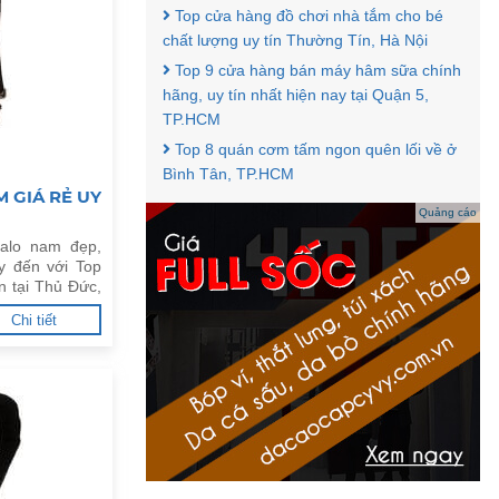
Top cửa hàng đồ chơi nhà tắm cho bé
chất lượng uy tín Thường Tín, Hà Nội
Top 9 cửa hàng bán máy hâm sữa chính
hãng, uy tín nhất hiện nay tại Quận 5,
TP.HCM
Top 8 quán cơm tấm ngon quên lối về ở
Bình Tân, TP.HCM
 GIÁ RẺ UY
Quảng cáo
alo nam đẹp,
y đến với Top
n tại Thủ Đức,
Chi tiết