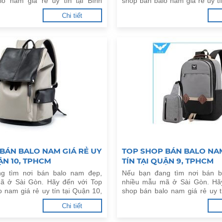
lo nam giá rẻ uy tín tại Bình
shop bán balo nam giá rẻ uy tí
M dưới đây.
TPHCM dưới đây.
Chi tiết
BÁN BALO NAM GIÁ RẺ UY
TOP SHOP BÁN BALO NAM
ẬN 10, TPHCM
TÍN TẠI QUẬN 9, TPHCM
g tìm nơi bán balo nam đẹp,
Nếu bạn đang tìm nơi bán b
ã ở Sài Gòn. Hãy đến với Top
nhiều mẫu mã ở Sài Gòn. Hã
 nam giá rẻ uy tín tại Quận 10,
shop bán balo nam giá rẻ uy t
đây.
TPHCM dưới đây.
Chi tiết