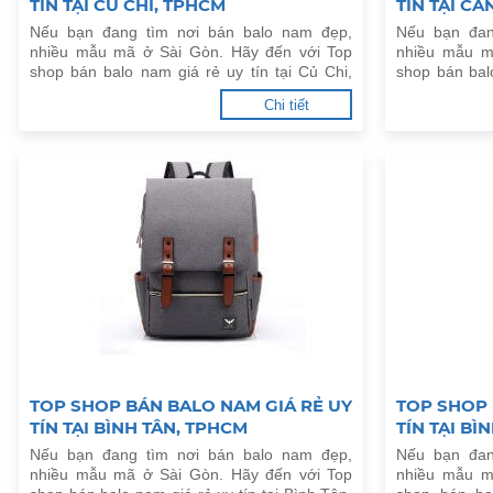
TÍN TẠI CỦ CHI, TPHCM
TÍN TẠI CẦ
Nếu bạn đang tìm nơi bán balo nam đẹp,
Nếu bạn đan
nhiều mẫu mã ở Sài Gòn. Hãy đến với Top
nhiều mẫu m
shop bán balo nam giá rẻ uy tín tại Củ Chi,
shop bán balo
TPHCM dưới đây.
TPHCM dưới 
Chi tiết
TOP SHOP BÁN BALO NAM GIÁ RẺ UY
TOP SHOP 
TÍN TẠI BÌNH TÂN, TPHCM
TÍN TẠI B
Nếu bạn đang tìm nơi bán balo nam đẹp,
Nếu bạn đan
nhiều mẫu mã ở Sài Gòn. Hãy đến với Top
nhiều mẫu m