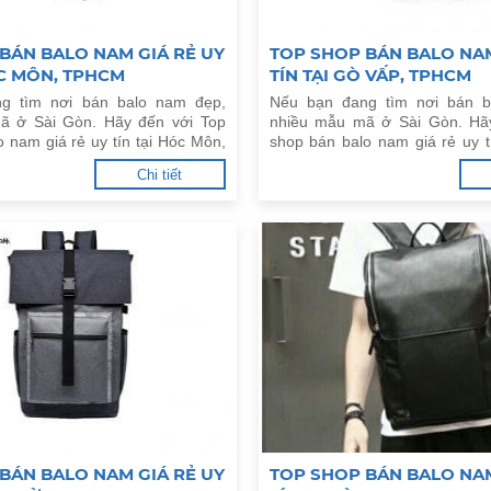
BÁN BALO NAM GIÁ RẺ UY
TOP SHOP BÁN BALO NAM
ÓC MÔN, TPHCM
TÍN TẠI GÒ VẤP, TPHCM
g tìm nơi bán balo nam đẹp,
Nếu bạn đang tìm nơi bán b
ã ở Sài Gòn. Hãy đến với Top
nhiều mẫu mã ở Sài Gòn. Hã
 nam giá rẻ uy tín tại Hóc Môn,
shop bán balo nam giá rẻ uy t
đây.
TPHCM dưới đây.
Chi tiết
BÁN BALO NAM GIÁ RẺ UY
TOP SHOP BÁN BALO NAM