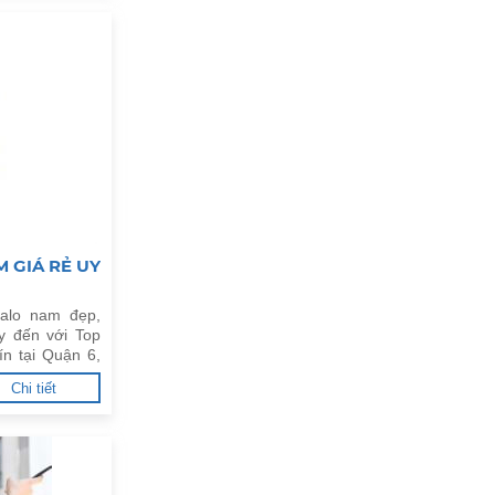
 GIÁ RẺ UY
alo nam đẹp,
y đến với Top
ín tại Quận 6,
Chi tiết