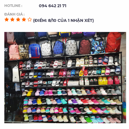
094 642 21 71
HOTLINE :
ĐÁNH GIÁ :
(ĐIỂM: 8/10 CỦA 1 NHẬN XÉT)