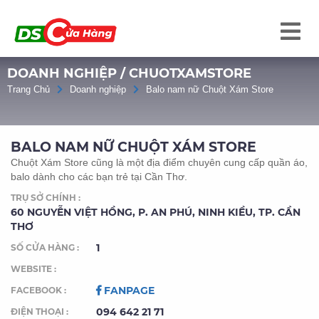
DOANH NGHIỆP / CHUOTXAMSTORE
Trang Chủ
Doanh nghiệp
Balo nam nữ Chuột Xám Store
BALO NAM NỮ CHUỘT XÁM STORE
Chuột Xám Store cũng là một địa điểm chuyên cung cấp quần áo,
balo dành cho các bạn trẻ tại Cần Thơ.
TRỤ SỞ CHÍNH :
60 NGUYỄN VIỆT HỒNG, P. AN PHÚ, NINH KIỀU, TP. CẦN
THƠ
1
SỐ CỬA HÀNG :
WEBSITE :
FANPAGE
FACEBOOK :
094 642 21 71
ĐIỆN THOẠI :