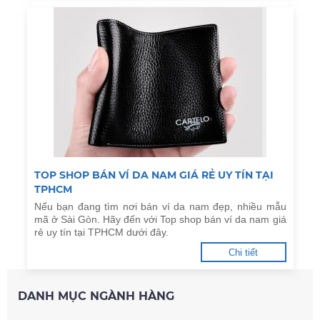
TOP SHOP BÁN VÍ DA NAM GIÁ RẺ UY TÍN TẠI
TPHCM
Nếu bạn đang tìm nơi bán ví da nam đẹp, nhiều mẫu
mã ở Sài Gòn. Hãy đến với Top shop bán ví da nam giá
rẻ uy tín tại TPHCM dưới đây.
Chi tiết
DANH MỤC NGÀNH HÀNG