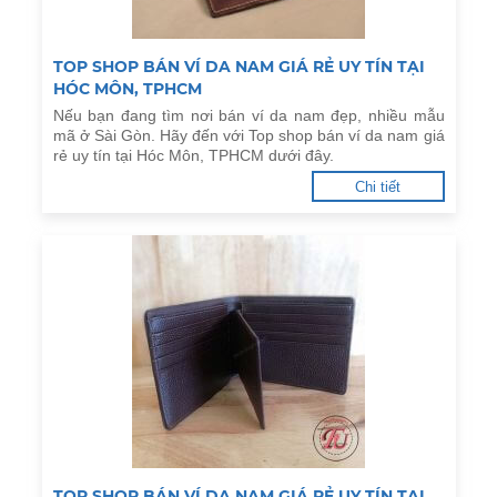
TOP SHOP BÁN VÍ DA NAM GIÁ RẺ UY TÍN TẠI
HÓC MÔN, TPHCM
Nếu bạn đang tìm nơi bán ví da nam đẹp, nhiều mẫu
mã ở Sài Gòn. Hãy đến với Top shop bán ví da nam giá
rẻ uy tín tại Hóc Môn, TPHCM dưới đây.
Chi tiết
TOP SHOP BÁN VÍ DA NAM GIÁ RẺ UY TÍN TẠI