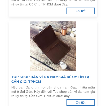
mã ở Sài Gòn. Hãy đến với Top shop bán ví da nam giá
rẻ uy tín tại Củ Chi, TPHCM dưới đây.
Chi tiết
TOP SHOP BÁN VÍ DA NAM GIÁ RẺ UY TÍN TẠI
CẦN GIỜ, TPHCM
Nếu bạn đang tìm nơi bán ví da nam đẹp, nhiều mẫu
mã ở Sài Gòn. Hãy đến với Top shop bán ví da nam giá
rẻ uy tín tại Cần Giờ, TPHCM dưới đây.
Chi tiết