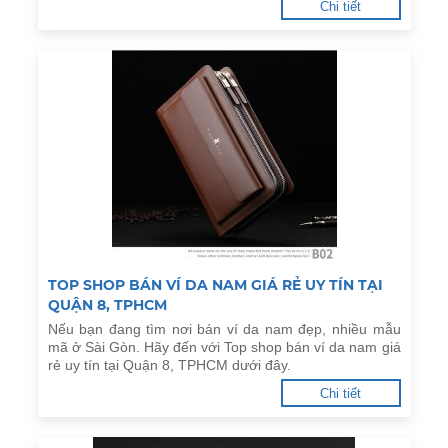
Chi tiết
TOP SHOP BÁN VÍ DA NAM GIÁ RẺ UY TÍN TẠI
QUẬN 8, TPHCM
Nếu bạn đang tìm nơi bán ví da nam đẹp, nhiều mẫu
mã ở Sài Gòn. Hãy đến với Top shop bán ví da nam giá
rẻ uy tín tại Quận 8, TPHCM dưới đây.
Chi tiết