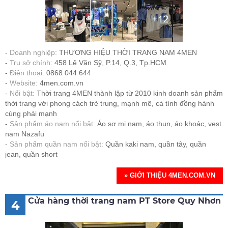
Doanh nghiệp:
THƯƠNG HIỆU THỜI TRANG NAM 4MEN
Trụ sở chính:
458 Lê Văn Sỹ, P.14, Q.3, Tp.HCM
Điện thoại:
0868 044 644
Website:
4men.com.vn
Nổi bật:
Thời trang 4MEN thành lập từ 2010 kinh doanh sản phẩm
thời trang với phong cách trẻ trung, mạnh mẽ, cá tính đồng hành
cùng phái mạnh
Sản phẩm áo nam nổi bật:
Áo sơ mi nam, áo thun, áo khoác, vest
nam Nazafu
Sản phẩm quần nam nổi bật:
Quần kaki nam, quần tây, quần
jean, quần short
» GIỚI THIỆU 4MEN.COM.VN
Cửa hàng thời trang nam PT Store Quy Nhơn
4