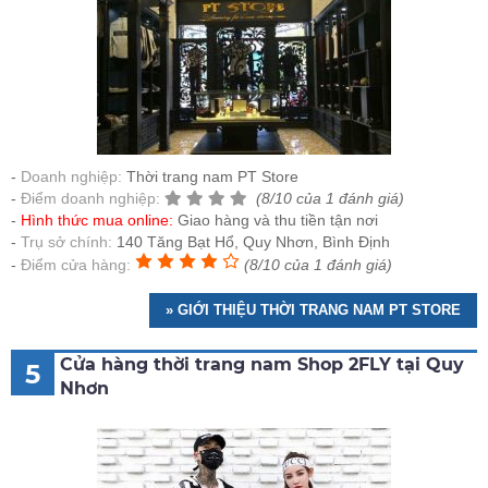
Doanh nghiệp:
Thời trang nam PT Store
Điểm doanh nghiệp:
(8/10 của 1 đánh giá)
Hình thức mua online:
Giao hàng và thu tiền tận nơi
Trụ sở chính:
140 Tăng Bạt Hổ, Quy Nhơn, Bình Định
Điểm cửa hàng:
(8/10 của 1 đánh giá)
» GIỚI THIỆU THỜI TRANG NAM PT STORE
Cửa hàng thời trang nam Shop 2FLY tại Quy
5
Nhơn