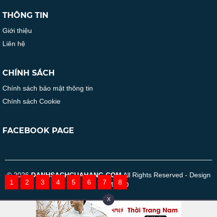
THÔNG TIN
Giới thiệu
Liên hệ
CHÍNH SÁCH
Chính sách bảo mật thông tin
Chính sách Cookie
FACEBOOK PAGE
© 2026
DANHSACHCUAHANG.COM
All Rights Reserved - Design
1
2
3
4
5
6
7
8
by TOMODO
X