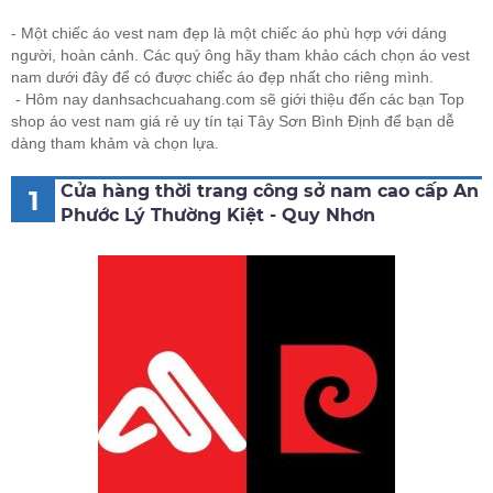
- Một chiếc áo vest nam đẹp là một chiếc áo phù hợp với dáng
người, hoàn cảnh. Các quý ông hãy tham khảo cách chọn áo vest
nam dưới đây để có được chiếc áo đẹp nhất cho riêng mình.
- Hôm nay danhsachcuahang.com sẽ giới thiệu đến các bạn Top
shop áo vest nam giá rẻ uy tín tại Tây Sơn Bình Định để bạn dễ
dàng tham khảm và chọn lựa.
Cửa hàng thời trang công sở nam cao cấp An
1
Phước Lý Thường Kiệt - Quy Nhơn