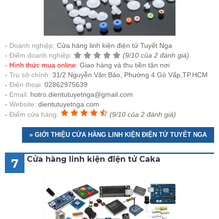
Doanh nghiệp:
Cửa hàng linh kiện điện tử Tuyết Nga
Điểm doanh nghiệp:
(9/10 của 2 đánh giá)
Hình thức mua online:
Giao hàng và thu tiền tận nơi
Trụ sở chính:
31/2 Nguyễn Văn Bảo, Phường 4 Gò Vấp,TP.HCM
Điện thoại:
02862975639
Email:
hotro.dientutuyetnga@gmail.com
Website:
dientutuyetnga.com
Điểm cửa hàng:
(9/10 của 2 đánh giá)
» GIỚI THIỆU CỬA HÀNG LINH KIỆN ĐIỆN TỬ TUYẾT NGA
Cửa hàng linh kiện điện tử Caka
7