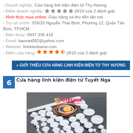
Doanh nghiệp:
Cửa hàng linh kiện điện tử Thy Hương
Điểm doanh nghiệp:
(9/10 của 2 đánh giá)
Hình thức mua online:
Giao hàng và thu tiền tận nơi
Trụ sở chính:
339/20 Nguyễn Thái Bình, Phường 12, Quận Tân
Bình, TP.HCM
Điện thoại:
0937.335.416
Email:
baoviet082@yahoo.com
Website:
linhkienbansi.com
Điểm cửa hàng:
(9/10 của 2 đánh giá)
» GIỚI THIỆU CỬA HÀNG LINH KIỆN ĐIỆN TỬ THY HƯƠNG
Cửa hàng linh kiện điện tử Tuyết Nga
6