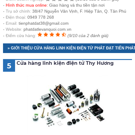
Hình thức mua online:
Giao hàng và thu tiền tận nơi
Trụ sở chính:
38/47 Nguyễn Văn Vịnh, F. Hiệp Tân, Q. Tân Phú
Điện thoại:
0949 778 268
Email:
tienphatdat38@gmail.com
Website:
phatdatlevanquoi.com.vn
Điểm cửa hàng:
(9/10 của 2 đánh giá)
» GIỚI THIỆU CỬA HÀNG LINH KIỆN ĐIỆN TỬ PHÁT ĐẠT TIẾN PHÁ
Cửa hàng linh kiện điện tử Thy Hương
5