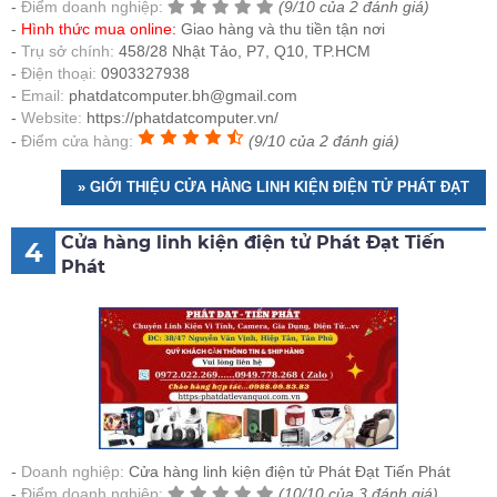
Điểm doanh nghiệp:
(9/10 của 2 đánh giá)
Hình thức mua online:
Giao hàng và thu tiền tận nơi
Trụ sở chính:
458/28 Nhật Tảo, P7, Q10, TP.HCM
Điện thoại:
0903327938
Email:
phatdatcomputer.bh@gmail.com
Website:
https://phatdatcomputer.vn/
Điểm cửa hàng:
(9/10 của 2 đánh giá)
» GIỚI THIỆU CỬA HÀNG LINH KIỆN ĐIỆN TỬ PHÁT ĐẠT
Cửa hàng linh kiện điện tử Phát Đạt Tiến
4
Phát
Doanh nghiệp:
Cửa hàng linh kiện điện tử Phát Đạt Tiến Phát
Điểm doanh nghiệp:
(10/10 của 3 đánh giá)