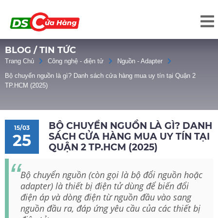
BLOG / TIN TỨC
Trang Chủ
Công nghệ - điện tử
Nguồn - Adapter
Bộ chuyển nguồn là gì? Danh sách cửa hàng mua uy tín tại Quận 2
TP.HCM (2025)
BỘ CHUYỂN NGUỒN LÀ GÌ? DANH
15/03
SÁCH CỬA HÀNG MUA UY TÍN TẠI
25
QUẬN 2 TP.HCM (2025)
Bộ chuyển nguồn (còn gọi là bộ đổi nguồn hoặc
adapter) là thiết bị điện tử dùng để biến đổi
điện áp và dòng điện từ nguồn đầu vào sang
nguồn đầu ra, đáp ứng yêu cầu của các thiết bị