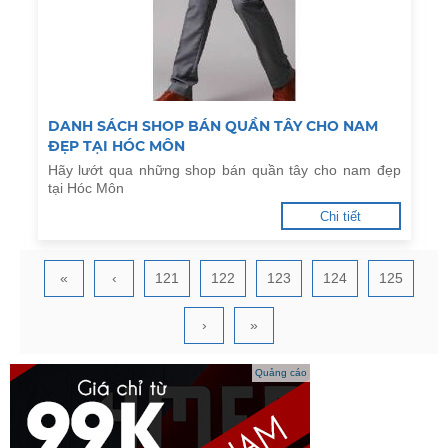
DANH SÁCH SHOP BÁN QUẦN TÂY CHO NAM
ĐẸP TẠI HÓC MÔN
Hãy lướt qua những shop bán quần tây cho nam đẹp
tại Hóc Môn
Chi tiết
«
‹
121
122
123
124
125
›
»
Quảng cáo