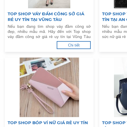
TOP SHOP VÁY ĐẦM CÔNG SỞ GIÁ
TOP SHOP 
RẺ UY TÍN TẠI VŨNG TÀU
TÍN TẠI AN
Nếu bạn đang tìm shop váy đầm công sở
Nếu bạn đan
đẹp, nhiều mẫu mã. Hãy đến với Top shop
nhiều mẫu m
váy đầm công sở giá rẻ uy tín tại Vũng Tàu
sức nữ giá rẻ 
dưới đây.
Chi tiết
TOP SHOP BÓP VÍ NỮ GIÁ RẺ UY TÍN
TOP SHOP 