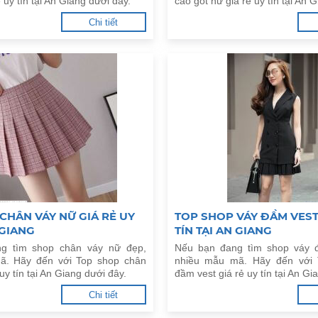
 uy tín tại An Giang dưới đây.
cao gót nữ giá rẻ uy tín tại An 
Chi tiết
CHÂN VÁY NỮ GIÁ RẺ UY
TOP SHOP VÁY ĐẦM VEST
 GIANG
TÍN TẠI AN GIANG
g tìm shop chân váy nữ đẹp,
Nếu bạn đang tìm shop váy 
ã. Hãy đến với Top shop chân
nhiều mẫu mã. Hãy đến với 
uy tín tại An Giang dưới đây.
đầm vest giá rẻ uy tín tại An Gi
Chi tiết