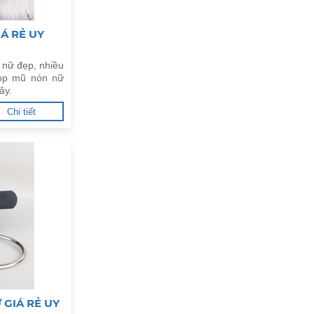
Á RẺ UY
 nữ đẹp, nhiều
op mũ nón nữ
ây.
Chi tiết
 GIÁ RẺ UY