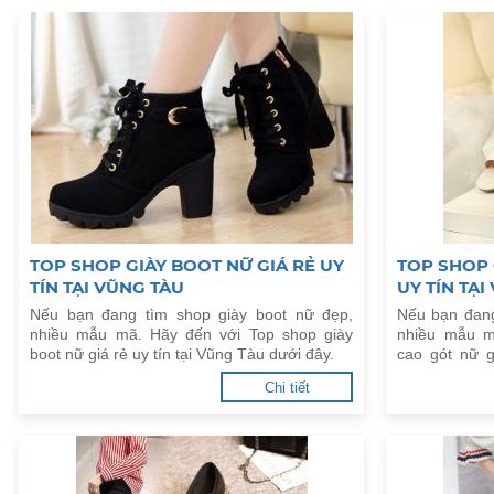
TOP SHOP GIÀY BOOT NỮ GIÁ RẺ UY
TOP SHOP 
TÍN TẠI VŨNG TÀU
UY TÍN TẠI
Nếu bạn đang tìm shop giày boot nữ đẹp,
Nếu bạn đang
nhiều mẫu mã. Hãy đến với Top shop giày
nhiều mẫu m
boot nữ giá rẻ uy tín tại Vũng Tàu dưới đây.
cao gót nữ g
đây.
Chi tiết