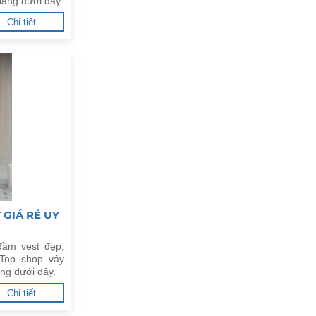
Giang dưới đây.
Chi tiết
 GIÁ RẺ UY
đầm vest đẹp,
Top shop váy
ang dưới đây.
Chi tiết