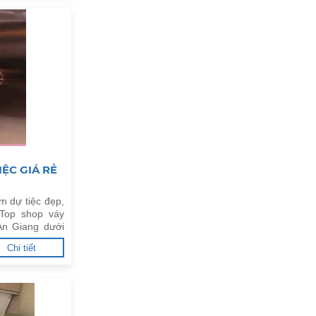
ỆC GIÁ RẺ
m dự tiệc đẹp,
Top shop váy
 An Giang dưới
Chi tiết