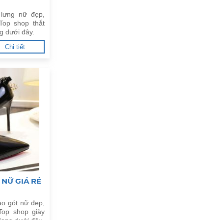
 lưng nữ đẹp,
Top shop thắt
ng dưới đây.
Chi tiết
 NỮ GIÁ RẺ
ao gót nữ đẹp,
Top shop giày