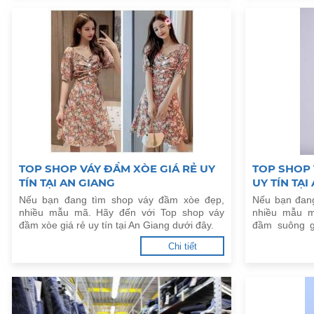
TOP SHOP VÁY ĐẦM XÒE GIÁ RẺ UY
TOP SHOP 
TÍN TẠI AN GIANG
UY TÍN TẠI
Nếu bạn đang tìm shop váy đầm xòe đẹp,
Nếu bạn đan
nhiều mẫu mã. Hãy đến với Top shop váy
nhiều mẫu m
đầm xòe giá rẻ uy tín tại An Giang dưới đây.
đầm suông gi
đây.
Chi tiết