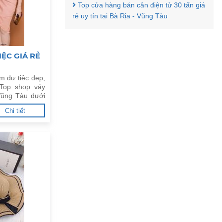
Top cửa hàng bán cân điện tử 30 tấn giá
rẻ uy tín tại Bà Rịa - Vũng Tàu
ỆC GIÁ RẺ
m dự tiệc đẹp,
Top shop váy
 Vũng Tàu dưới
Chi tiết