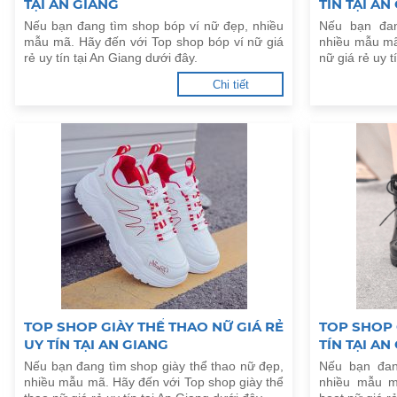
TẠI AN GIANG
TÍN TẠI AN
Nếu bạn đang tìm shop bóp ví nữ đẹp, nhiều
Nếu bạn đan
mẫu mã. Hãy đến với Top shop bóp ví nữ giá
nhiều mẫu mã
rẻ uy tín tại An Giang dưới đây.
nữ giá rẻ uy t
Chi tiết
TOP SHOP GIÀY THỂ THAO NỮ GIÁ RẺ
TOP SHOP 
UY TÍN TẠI AN GIANG
TÍN TẠI AN
Nếu bạn đang tìm shop giày thể thao nữ đẹp,
Nếu bạn đan
nhiều mẫu mã. Hãy đến với Top shop giày thể
nhiều mẫu m