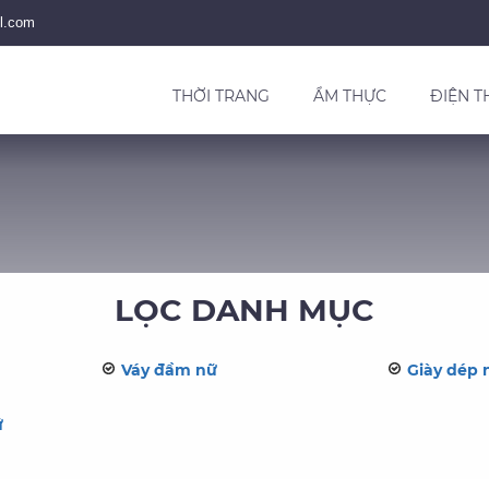
l.com
THỜI TRANG
ẨM THỰC
ĐIỆN T
LỌC DANH MỤC
Váy đầm nữ
Giày dép 
ữ