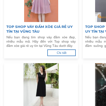
TOP SHOP VÁY ĐẦM XÒE GIÁ RẺ UY
TOP SHOP 
TÍN TẠI VŨNG TÀU
UY TÍN TẠI
Nếu bạn đang tìm shop váy đầm xòe đẹp,
Nếu bạn đan
nhiều mẫu mã. Hãy đến với Top shop váy
nhiều mẫu m
đầm xòe giá rẻ uy tín tại Vũng Tàu dưới đây.
đầm suông gi
đây.
Chi tiết