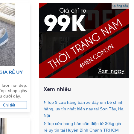
Quảng cáo
GIÁ RẺ UY
 lười nữ đẹp,
Xem nhiều
Top shop giày
àu dưới đây.
Top 9 cửa hàng bán xe đẩy em bé chính
Chi tiết
hãng, uy tín nhất hiện nay tại Sơn Tây, Hà
Nội
Top cửa hàng bán cân điện tử 30kg giá
rẻ uy tín tại Huyện Bình Chánh TP.HCM