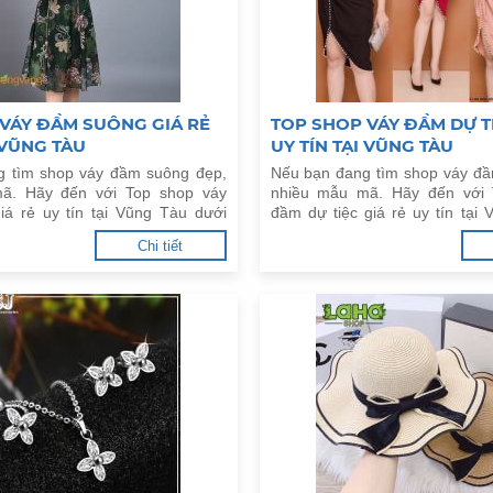
VÁY ĐẦM SUÔNG GIÁ RẺ
TOP SHOP VÁY ĐẦM DỰ TI
 VŨNG TÀU
UY TÍN TẠI VŨNG TÀU
g tìm shop váy đầm suông đẹp,
Nếu bạn đang tìm shop váy đầ
ã. Hãy đến với Top shop váy
nhiều mẫu mã. Hãy đến với 
á rẻ uy tín tại Vũng Tàu dưới
đầm dự tiệc giá rẻ uy tín tại
đây.
Chi tiết