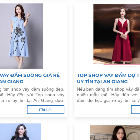
VÁY ĐẦM SUÔNG GIÁ RẺ
TOP SHOP VÁY ĐẦM DỰ TI
 AN GIANG
UY TÍN TẠI AN GIANG
g tìm shop váy đầm suông đẹp,
Nếu bạn đang tìm shop váy đầ
ã. Hãy đến với Top shop váy
nhiều mẫu mã. Hãy đến với 
á rẻ uy tín tại An Giang dưới
đầm dự tiệc giá rẻ uy tín tại
đây.
Chi tiết