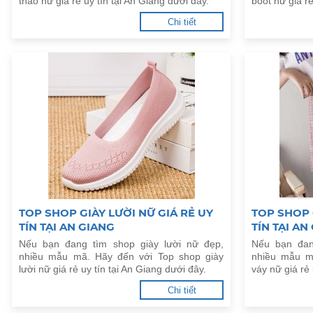
thao nữ giá rẻ uy tín tại An Giang dưới đây.
boot nữ giá rẻ
Chi tiết
TOP SHOP GIÀY LƯỜI NỮ GIÁ RẺ UY
TOP SHOP 
TÍN TẠI AN GIANG
TÍN TẠI AN
Nếu bạn đang tìm shop giày lười nữ đẹp,
Nếu bạn đan
nhiều mẫu mã. Hãy đến với Top shop giày
nhiều mẫu m
lười nữ giá rẻ uy tín tại An Giang dưới đây.
váy nữ giá rẻ 
Chi tiết