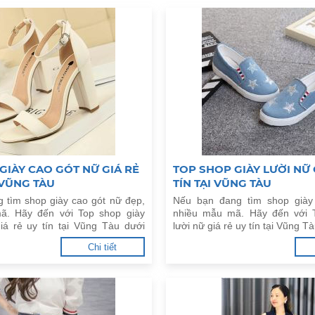
GIÀY CAO GÓT NỮ GIÁ RẺ
TOP SHOP GIÀY LƯỜI NỮ 
 VŨNG TÀU
TÍN TẠI VŨNG TÀU
 tìm shop giày cao gót nữ đẹp,
Nếu bạn đang tìm shop giày
ã. Hãy đến với Top shop giày
nhiều mẫu mã. Hãy đến với 
iá rẻ uy tín tại Vũng Tàu dưới
lười nữ giá rẻ uy tín tại Vũng T
Chi tiết