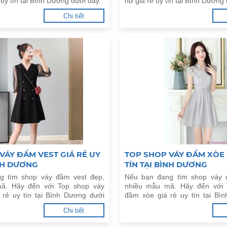
 uy tín tại Bình Dương dưới đây.
nữ giá rẻ uy tín tại Bình Dương 
Chi tiết
VÁY ĐẦM VEST GIÁ RẺ UY
TOP SHOP VÁY ĐẦM XÒE 
ÌNH DƯƠNG
TÍN TẠI BÌNH DƯƠNG
g tìm shop váy đầm vest đẹp,
Nếu bạn đang tìm shop váy 
ã. Hãy đến với Top shop váy
nhiều mẫu mã. Hãy đến với 
 rẻ uy tín tại Bình Dương dưới
đầm xòe giá rẻ uy tín tại Bì
đây.
Chi tiết