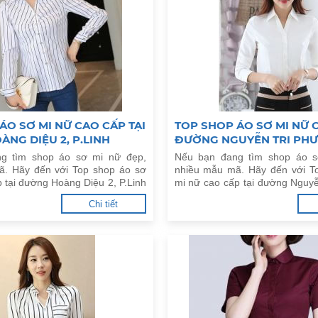
ÁO SƠ MI NỮ CAO CẤP TẠI
TOP SHOP ÁO SƠ MI NỮ C
NG DIỆU 2, P.LINH
ĐƯỜNG NGUYỄN TRI PHƯƠ
THỦ ĐỨC
Q.10
g tìm shop áo sơ mi nữ đẹp,
Nếu bạn đang tìm shop áo s
ã. Hãy đến với Top shop áo sơ
nhiều mẫu mã. Hãy đến với T
 tại đường Hoàng Diệu 2, P.Linh
mi nữ cao cấp tại đường Nguy
 Đức dưới đây.
P.8, Q.10 dưới đây.
Chi tiết