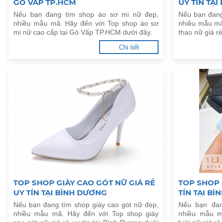
GÒ VẤP TP.HCM
UY TÍN TẠ
Nếu bạn đang tìm shop áo sơ mi nữ đẹp,
Nếu bạn đang
nhiều mẫu mã. Hãy đến với Top shop áo sơ
nhiều mẫu mã
mi nữ cao cấp tại Gò Vấp TP.HCM dưới đây.
thao nữ giá r
Chi tiết
TOP SHOP GIÀY CAO GÓT NỮ GIÁ RẺ
TOP SHOP 
UY TÍN TẠI BÌNH DƯƠNG
TÍN TẠI B
Nếu bạn đang tìm shop giày cao gót nữ đẹp,
Nếu bạn đan
nhiều mẫu mã. Hãy đến với Top shop giày
nhiều mẫu m