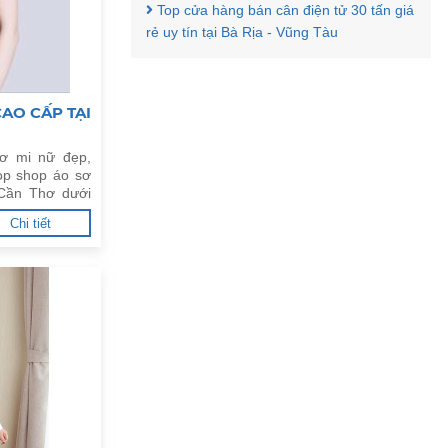
Top cửa hàng bán cân điện tử 30 tấn giá
rẻ uy tín tại Bà Rịa - Vũng Tàu
AO CẤP TẠI
ơ mi nữ đẹp,
op shop áo sơ
 Cần Thơ dưới
Chi tiết