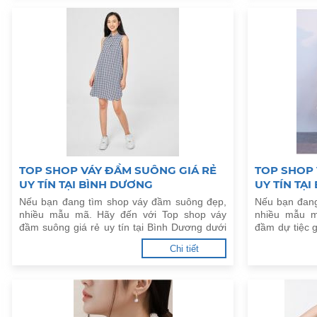
TOP SHOP VÁY ĐẦM SUÔNG GIÁ RẺ
TOP SHOP 
UY TÍN TẠI BÌNH DƯƠNG
UY TÍN TẠ
Nếu bạn đang tìm shop váy đầm suông đẹp,
Nếu bạn đang
nhiều mẫu mã. Hãy đến với Top shop váy
nhiều mẫu m
đầm suông giá rẻ uy tín tại Bình Dương dưới
đầm dự tiệc g
đây.
đây.
Chi tiết