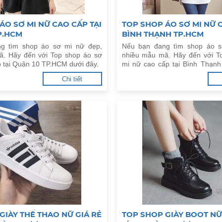
ÁO SƠ MI NỮ CAO CẤP TẠI
TOP SHOP ÁO SƠ MI NỮ C
P.HCM
BÌNH THẠNH TP.HCM
g tìm shop áo sơ mi nữ đẹp,
Nếu bạn đang tìm shop áo s
ã. Hãy đến với Top shop áo sơ
nhiều mẫu mã. Hãy đến với T
p tại Quận 10 TP.HCM dưới đây.
mi nữ cao cấp tại Bình Thạn
đây.
Chi tiết
GIÀY THỂ THAO NỮ GIÁ RẺ
TOP SHOP GIÀY BOOT NỮ 