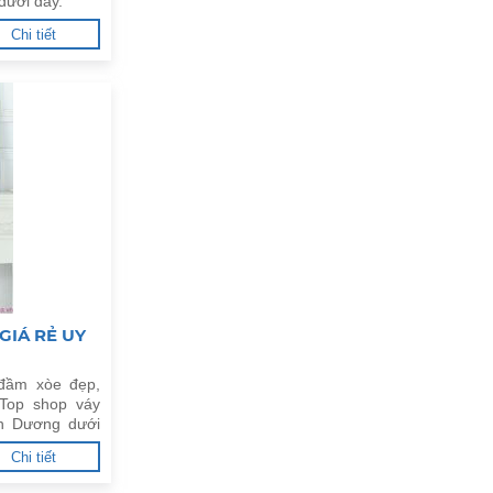
dưới đây.
Chi tiết
GIÁ RẺ UY
đầm xòe đẹp,
Top shop váy
nh Dương dưới
Chi tiết