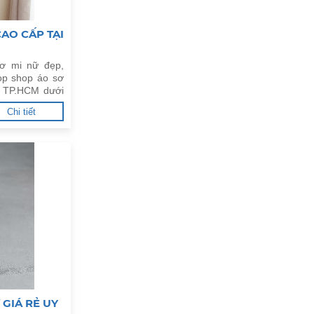
AO CẤP TẠI
ơ mi nữ đẹp,
op shop áo sơ
h TP.HCM dưới
Chi tiết
GIÁ RẺ UY