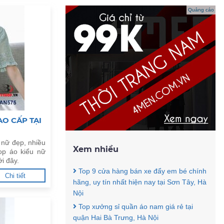
Quảng cáo
O CẤP TẠI
 nữ đẹp, nhiều
Xem nhiều
op áo kiểu nữ
i đây.
Top 9 cửa hàng bán xe đẩy em bé chính
Chi tiết
hãng, uy tín nhất hiện nay tại Sơn Tây, Hà
Nội
Top xưởng sỉ quần áo nam giá rẻ tại
quận Hai Bà Trưng, Hà Nội