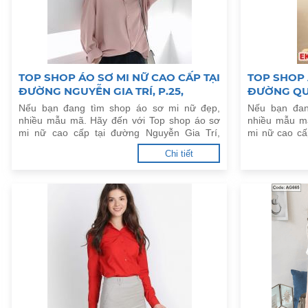
TOP SHOP ÁO SƠ MI NỮ CAO CẤP TẠI
TOP SHOP 
ĐƯỜNG NGUYỄN GIA TRÍ, P.25,
ĐƯỜNG QUA
Q.BÌNH THẠNH
VẤP
Nếu bạn đang tìm shop áo sơ mi nữ đẹp,
Nếu bạn đan
nhiều mẫu mã. Hãy đến với Top shop áo sơ
nhiều mẫu m
mi nữ cao cấp tại đường Nguyễn Gia Trí,
mi nữ cao cấ
P.25, Q.Bình Thạnh dưới đây.
Q.Gò Vấp dướ
Chi tiết