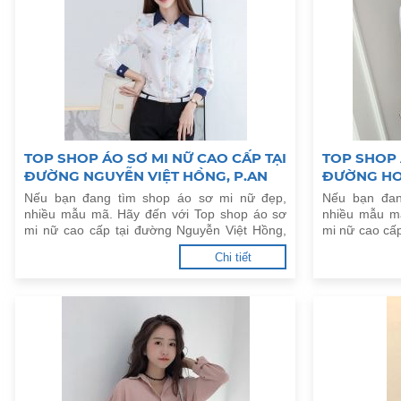
TOP SHOP ÁO SƠ MI NỮ CAO CẤP TẠI
TOP SHOP 
ĐƯỜNG NGUYỄN VIỆT HỒNG, P.AN
ĐƯỜNG HOÀ
PHÚ, Q.NINH KIỀU
TRUNG, Q.
Nếu bạn đang tìm shop áo sơ mi nữ đẹp,
Nếu bạn đan
nhiều mẫu mã. Hãy đến với Top shop áo sơ
nhiều mẫu m
mi nữ cao cấp tại đường Nguyễn Việt Hồng,
mi nữ cao cấp
P.An Phú, Q.Ninh Kiều dưới đây.
Trung, Q.Thủ
Chi tiết