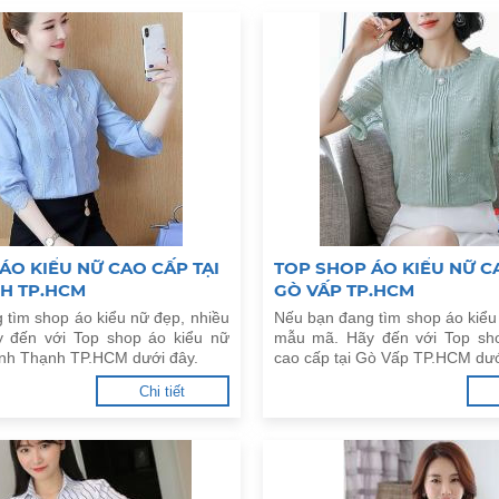
ÁO KIỂU NỮ CAO CẤP TẠI
TOP SHOP ÁO KIỂU NỮ CA
H TP.HCM
GÒ VẤP TP.HCM
 tìm shop áo kiểu nữ đẹp, nhiều
Nếu bạn đang tìm shop áo kiểu
 đến với Top shop áo kiểu nữ
mẫu mã. Hãy đến với Top sh
Bình Thạnh TP.HCM dưới đây.
cao cấp tại Gò Vấp TP.HCM dướ
Chi tiết