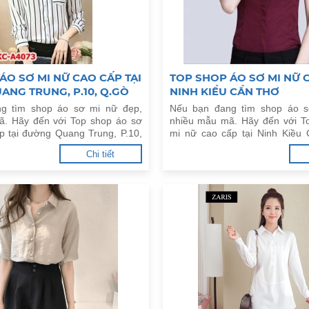
ÁO SƠ MI NỮ CAO CẤP TẠI
TOP SHOP ÁO SƠ MI NỮ C
NG TRUNG, P.10, Q.GÒ
NINH KIỀU CẦN THƠ
g tìm shop áo sơ mi nữ đẹp,
Nếu bạn đang tìm shop áo s
ã. Hãy đến với Top shop áo sơ
nhiều mẫu mã. Hãy đến với T
p tại đường Quang Trung, P.10,
mi nữ cao cấp tại Ninh Kiều
i đây.
đây.
Chi tiết