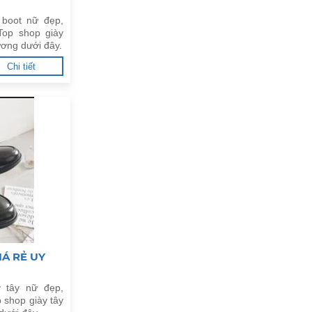
 boot nữ đẹp,
Top shop giày
Dương dưới đây.
Chi tiết
IÁ RẺ UY
 tây nữ đẹp,
 shop giày tây