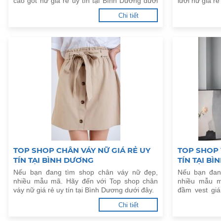
cao gót nữ giá rẻ uy tín tại Bình Dương dưới
lười nữ giá rẻ
đây.
Chi tiết
TOP SHOP CHÂN VÁY NỮ GIÁ RẺ UY
TOP SHOP 
TÍN TẠI BÌNH DƯƠNG
TÍN TẠI B
Nếu bạn đang tìm shop chân váy nữ đẹp,
Nếu bạn đan
nhiều mẫu mã. Hãy đến với Top shop chân
nhiều mẫu m
váy nữ giá rẻ uy tín tại Bình Dương dưới đây.
đầm vest giá
đây.
Chi tiết