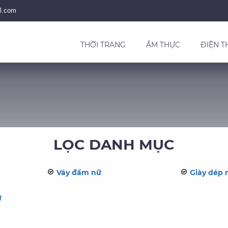
l.com
THỜI TRANG
ẨM THỰC
ĐIỆN T
LỌC DANH MỤC
Váy đầm nữ
Giày dép 
ữ