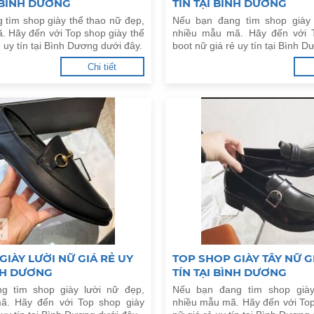
I BÌNH DƯƠNG
TÍN TẠI BÌNH DƯƠNG
 tìm shop giày thể thao nữ đẹp,
Nếu bạn đang tìm shop giày
. Hãy đến với Top shop giày thể
nhiều mẫu mã. Hãy đến với 
ẻ uy tín tại Bình Dương dưới đây.
boot nữ giá rẻ uy tín tại Bình 
Chi tiết
GIÀY LƯỜI NỮ GIÁ RẺ UY
TOP SHOP GIÀY TÂY NỮ G
ÌNH DƯƠNG
TÍN TẠI BÌNH DƯƠNG
g tìm shop giày lười nữ đẹp,
Nếu bạn đang tìm shop giày
ã. Hãy đến với Top shop giày
nhiều mẫu mã. Hãy đến với Top