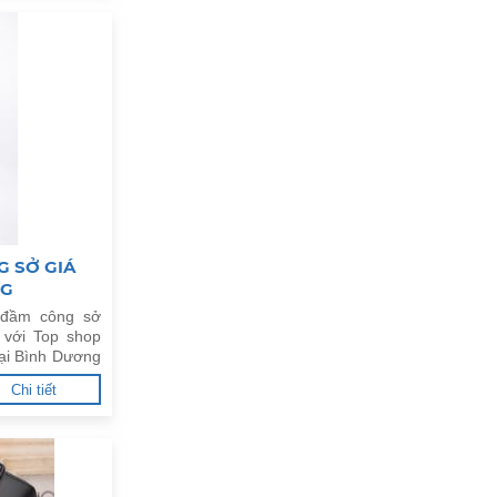
G SỞ GIÁ
NG
 đầm công sở
 với Top shop
tại Bình Dương
Chi tiết