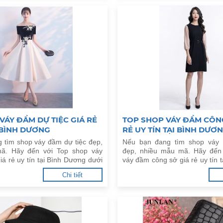
VÁY ĐẦM DỰ TIỆC GIÁ RẺ
TOP SHOP VÁY ĐẦM CÔN
I BÌNH DƯƠNG
RẺ UY TÍN TẠI BÌNH DƯƠ
 tìm shop váy đầm dự tiệc đẹp,
Nếu bạn đang tìm shop váy
ã. Hãy đến với Top shop váy
đẹp, nhiều mẫu mã. Hãy đến
iá rẻ uy tín tại Bình Dương dưới
váy đầm công sở giá rẻ uy tín 
dưới đây.
Chi tiết