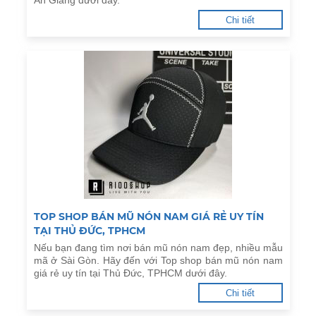
An Giang dưới đây.
Chi tiết
TOP SHOP BÁN MŨ NÓN NAM GIÁ RẺ UY TÍN
TẠI THỦ ĐỨC, TPHCM
Nếu bạn đang tìm nơi bán mũ nón nam đẹp, nhiều mẫu
mã ở Sài Gòn. Hãy đến với Top shop bán mũ nón nam
giá rẻ uy tín tại Thủ Đức, TPHCM dưới đây.
Chi tiết