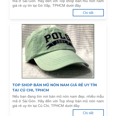
mã ở Sài Gòn. Hãy đến với Top shop bán mũ nón nam
giá rẻ uy tín tại Gò Vấp, TPHCM dưới đây.
Chi tiết
TOP SHOP BÁN MŨ NÓN NAM GIÁ RẺ UY TÍN
TẠI CỦ CHI, TPHCM
Nếu bạn đang tìm nơi bán mũ nón nam đẹp, nhiều mẫu
mã ở Sài Gòn. Hãy đến với Top shop bán mũ nón nam
giá rẻ uy tín tại Củ Chi, TPHCM dưới đây.
Chi tiết