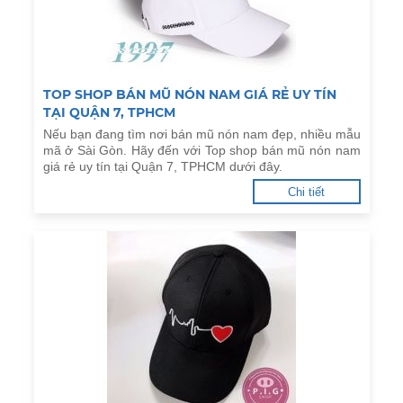
TOP SHOP BÁN MŨ NÓN NAM GIÁ RẺ UY TÍN
TẠI QUẬN 7, TPHCM
Nếu bạn đang tìm nơi bán mũ nón nam đẹp, nhiều mẫu
mã ở Sài Gòn. Hãy đến với Top shop bán mũ nón nam
giá rẻ uy tín tại Quận 7, TPHCM dưới đây.
Chi tiết