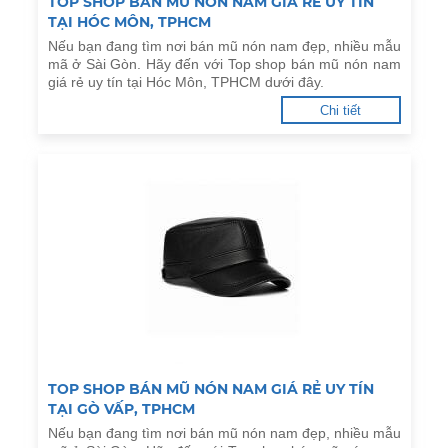
TOP SHOP BÁN MŨ NÓN NAM GIÁ RẺ UY TÍN
TẠI HÓC MÔN, TPHCM
Nếu bạn đang tìm nơi bán mũ nón nam đẹp, nhiều mẫu
mã ở Sài Gòn. Hãy đến với Top shop bán mũ nón nam
giá rẻ uy tín tại Hóc Môn, TPHCM dưới đây.
Chi tiết
TOP SHOP BÁN MŨ NÓN NAM GIÁ RẺ UY TÍN
TẠI GÒ VẤP, TPHCM
Nếu bạn đang tìm nơi bán mũ nón nam đẹp, nhiều mẫu