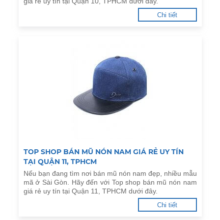
giá rẻ uy tín tại Quận 10, TPHCM dưới đây.
Chi tiết
TOP SHOP BÁN MŨ NÓN NAM GIÁ RẺ UY TÍN
TẠI QUẬN 11, TPHCM
Nếu bạn đang tìm nơi bán mũ nón nam đẹp, nhiều mẫu
mã ở Sài Gòn. Hãy đến với Top shop bán mũ nón nam
giá rẻ uy tín tại Quận 11, TPHCM dưới đây.
Chi tiết