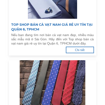
TOP SHOP BÁN CÀ VẠT NAM GIÁ RẺ UY TÍN TẠI
QUẬN 6, TPHCM
Nếu bạn đang tìm nơi bán cà vạt nam đẹp, nhiều màu
sắc mẫu mã ở Sài Gòn. Hãy đến với Top shop bán cà
vạt nam giá rẻ uy tín tại Quận 6, TPHCM dưới đây.
Chi tiết