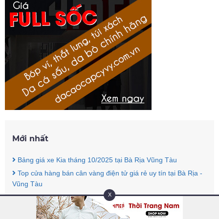
Mới nhất
Bảng giá xe Kia tháng 10/2025 tại Bà Rịa Vũng Tàu
Top cửa hàng bán cân vàng điện tử giá rẻ uy tín tại Bà Rịa -
Vũng Tàu
X
Top cửa hàng bán cân vàng điện tử giá rẻ uy tín tại Bình
Dương