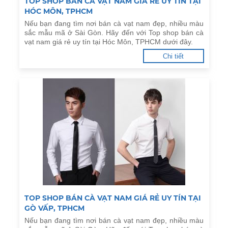
TOP SHOP BÁN CÀ VẠT NAM GIÁ RẺ UY TÍN TẠI
HÓC MÔN, TPHCM
Nếu bạn đang tìm nơi bán cà vạt nam đẹp, nhiều màu
sắc mẫu mã ở Sài Gòn. Hãy đến với Top shop bán cà
vạt nam giá rẻ uy tín tại Hóc Môn, TPHCM dưới đây.
Chi tiết
TOP SHOP BÁN CÀ VẠT NAM GIÁ RẺ UY TÍN TẠI
GÒ VẤP, TPHCM
Nếu bạn đang tìm nơi bán cà vạt nam đẹp, nhiều màu