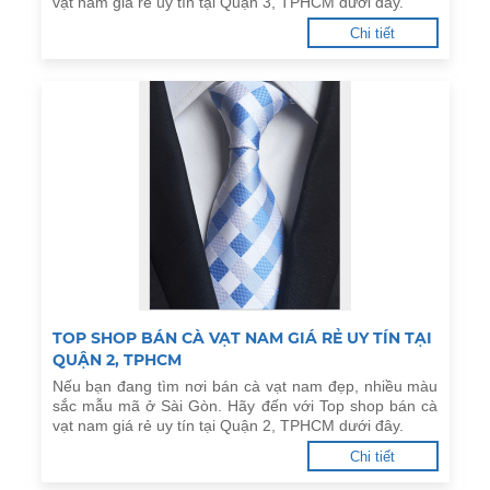
vạt nam giá rẻ uy tín tại Quận 3, TPHCM dưới đây.
Chi tiết
TOP SHOP BÁN CÀ VẠT NAM GIÁ RẺ UY TÍN TẠI
QUẬN 2, TPHCM
Nếu bạn đang tìm nơi bán cà vạt nam đẹp, nhiều màu
sắc mẫu mã ở Sài Gòn. Hãy đến với Top shop bán cà
vạt nam giá rẻ uy tín tại Quận 2, TPHCM dưới đây.
Chi tiết