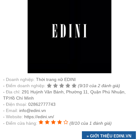
Doanh nghiệp:
Thời trang nữ EDINI
Điểm doanh nghiệp:
(9/10 của 2 đánh giá)
Địa chỉ:
291 Huỳnh Văn Bánh, Phường 11, Quận Phú Nhuận,
TP.Hồ Chí Minh
Điện thoại:
02862777743
Email:
info@edini.vn
Website:
https://edini.vn/
Điểm cửa hàng:
(8/10 của 1 đánh giá)
» GIỚI THIỆU EDINI.VN