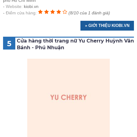
phố Hồ Chí Minh
Website:
kiobi.vn
Điểm cửa hàng:
(8/10 của 1 đánh giá)
» GIỚI THIỆU KIOBI.VN
Cửa hàng thời trang nữ Yu Cherry Huỳnh Văn
5
Bánh - Phú Nhuận