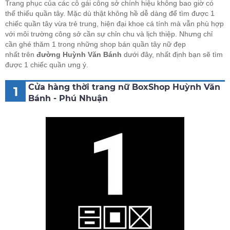
Trang phục của các cô gái công sở chính hiệu không bao giờ có
thể thiếu quần tây. Mặc dù thật không hề dễ dàng để tìm được 1
chiếc quần tây vừa trẻ trung, hiện đại khoe cá tính mà vẫn phù hợp
với môi trường công sở cần sự chỉn chu và lịch thiệp. Nhưng chỉ
cần ghé thăm 1 trong những shop bán quần tây nữ đẹp
nhất trên
đường Huỳnh Văn Bánh
dưới đây, nhất định bạn sẽ tìm
được 1 chiếc quần ưng ý.
Cửa hàng thời trang nữ BoxShop Huỳnh Văn
1
Bánh - Phú Nhuận