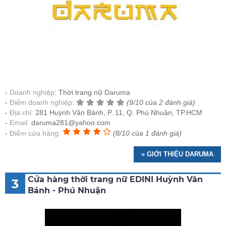
Doanh nghiệp:
Thời trang nữ Daruma
Điểm doanh nghiệp:
(9/10 của 2 đánh giá)
Địa chỉ:
281 Huỳnh Văn Bánh, P. 11, Q. Phú Nhuận, TP.HCM
Email:
daruma281@yahoo.com
Điểm cửa hàng:
(8/10 của 1 đánh giá)
» GIỚI THIỆU DARUMA
Cửa hàng thời trang nữ EDINI Huỳnh Văn
3
Bánh - Phú Nhuận