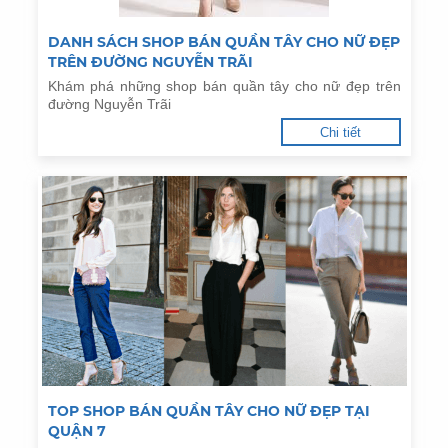
DANH SÁCH SHOP BÁN QUẦN TÂY CHO NỮ ĐẸP
TRÊN ĐƯỜNG NGUYỄN TRÃI
Khám phá những shop bán quần tây cho nữ đẹp trên
đường Nguyễn Trãi
Chi tiết
TOP SHOP BÁN QUẦN TÂY CHO NỮ ĐẸP TẠI
QUẬN 7