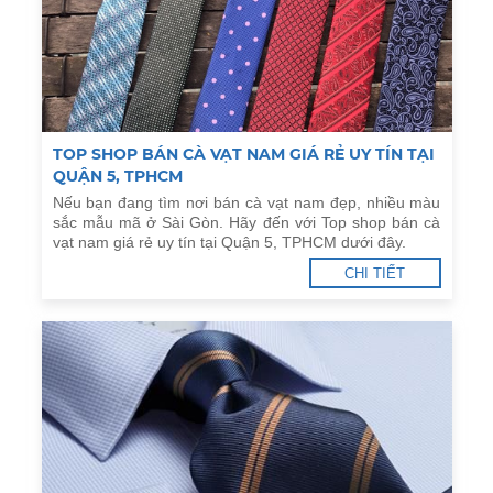
TOP SHOP BÁN CÀ VẠT NAM GIÁ RẺ UY TÍN TẠI
QUẬN 5, TPHCM
Nếu bạn đang tìm nơi bán cà vạt nam đẹp, nhiều màu
sắc mẫu mã ở Sài Gòn. Hãy đến với Top shop bán cà
vạt nam giá rẻ uy tín tại Quận 5, TPHCM dưới đây.
CHI TIẾT