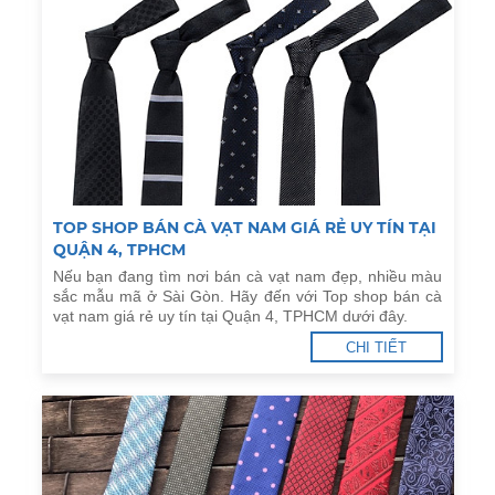
TOP SHOP BÁN CÀ VẠT NAM GIÁ RẺ UY TÍN TẠI
QUẬN 4, TPHCM
Nếu bạn đang tìm nơi bán cà vạt nam đẹp, nhiều màu
sắc mẫu mã ở Sài Gòn. Hãy đến với Top shop bán cà
vạt nam giá rẻ uy tín tại Quận 4, TPHCM dưới đây.
CHI TIẾT