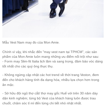
Mẫu Vest Nam may đo của Mon Amie.
Chính vì vậy, khi nhắc đến "may vest nam tại TPHCM", các sản
phẩm của Mon Amie luôn mang những ưu điểm nổi trội như sau:
- Form may Slim-fit Italia lịch lãm và sang trọng, đảm bảo vóc dáng
tốt nhất cho các quý ông thực thụ.
- Không ngừng cập nhật các hot trend về thời trang Veston, đem
đến cho khách hàng tính đa dạng hóa, nhiều lựa chọn hơn trong
ăn mặc.
- Sở hữu đội ngũ thợ cắt/ thợ may gốc Huế với trên 30 năm dày
dặn kinh nghiệm; từng bộ Vest của khách hàng luôn được trau
chuốt, chăm sóc tỉ mỉ đến từng chi tiết nhỏ nhặt nhất.