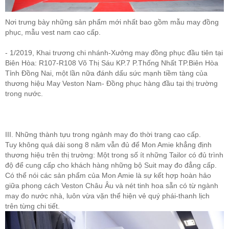
Nơi trưng bày những sản phẩm mới nhất bao gồm mẫu may đồng
phục, mẫu vest nam cao cấp.
- 1/2019, Khai trương chi nhánh-Xưởng may đồng phục đầu tiên tại
Biên Hòa: R107-R108 Võ Thị Sáu KP.7 P.Thống Nhất TP.Biên Hòa
Tỉnh Đồng Nai, một lần nữa đánh dấu sức mạnh tiềm tàng của
thương hiệu May Veston Nam- Đồng phục hàng đầu tại thị trường
trong nước.
III. Những thành tựu trong ngành may đo thời trang cao cấp.
Tuy không quá dài song 8 năm vẫn đủ để Mon Amie khẳng định
thương hiệu trên thị trường: Một trong số ít những Tailor có đủ trình
độ để cung cấp cho khách hàng những bộ Suit may đo đẳng cấp.
Có thể nói các sản phẩm của Mon Amie là sự kết hợp hoàn hảo
giữa phong cách Veston Châu Âu và nét tinh hoa sẵn có từ ngành
may đo nước nhà, luôn vừa vặn thể hiện vẻ quý phái-thanh lịch
trên từng chi tiết.