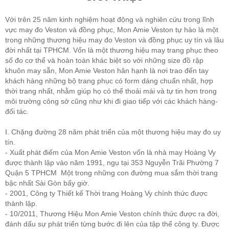
Với trên 25 năm kinh nghiệm hoạt động và nghiên cứu trong lĩnh
vực may đo Veston và đồng phục, Mon Amie Veston tự hào là một
trong những thương hiệu may đo Veston và đồng phục uy tín và lâu
đời nhất tại TPHCM. Vốn là một thương hiệu may trang phục theo
số đo cơ thể và hoàn toàn khác biệt so với những size đồ rập
khuôn may sẵn, Mon Amie Veston hân hạnh là nơi trao đến tay
khách hàng những bộ trang phục có form dáng chuẩn nhất, hợp
thời trang nhất, nhằm giúp họ có thể thoải mái và tự tin hơn trong
môi trường công sở cũng như khi đi giao tiếp với các khách hàng-
đối tác.
I. Chặng đường 28 năm phát triển của một thương hiệu may đo uy
tín.
- Xuất phát điểm của Mon Amie Veston vốn là nhà may Hoàng Vy
được thành lập vào năm 1991, ngụ tại 353 Nguyễn Trãi Phường 7
Quận 5 TPHCM Một trong những con đường mua sắm thời trang
bậc nhất Sài Gòn bấy giờ.
- 2001, Công ty Thiết kế Thời trang Hoàng Vy chính thức được
thành lập.
- 10/2011, Thương Hiệu Mon Amie Veston chính thức được ra đời,
đánh dấu sự phát triển từng bước đi lên của tập thể công ty. Được