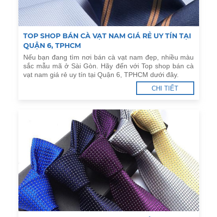
TOP SHOP BÁN CÀ VẠT NAM GIÁ RẺ UY TÍN TẠI
QUẬN 6, TPHCM
Nếu bạn đang tìm nơi bán cà vạt nam đẹp, nhiều màu
sắc mẫu mã ở Sài Gòn. Hãy đến với Top shop bán cà
vạt nam giá rẻ uy tín tại Quận 6, TPHCM dưới đây.
CHI TIẾT