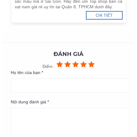
sắc mẫu mã ở Sài Gòn. Hãy đến với Top shop bán cà
vạt nam giá rẻ uy tín tại Quận 8, TPHCM dưới đây.
CHI TIẾT
ĐÁNH GIÁ
Điểm :
Họ tên của bạn *
Nội dung đánh giá *