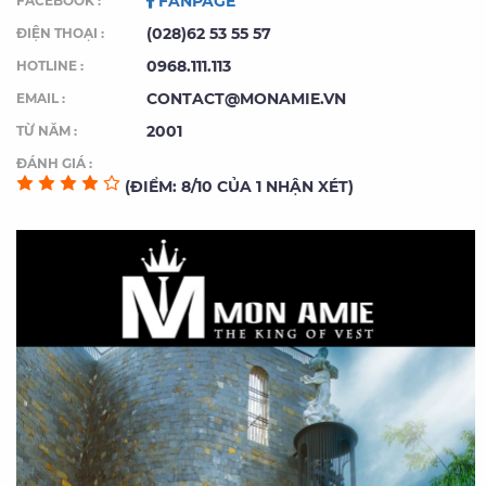
FANPAGE
FACEBOOK :
(028)62 53 55 57
ĐIỆN THOẠI :
0968.111.113
HOTLINE :
CONTACT@MONAMIE.VN
EMAIL :
2001
TỪ NĂM :
ĐÁNH GIÁ :
(ĐIỂM: 8/10 CỦA 1 NHẬN XÉT)