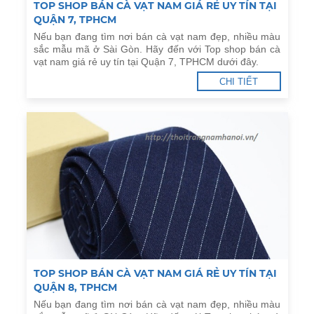
TOP SHOP BÁN CÀ VẠT NAM GIÁ RẺ UY TÍN TẠI
QUẬN 7, TPHCM
Nếu bạn đang tìm nơi bán cà vạt nam đẹp, nhiều màu
sắc mẫu mã ở Sài Gòn. Hãy đến với Top shop bán cà
vạt nam giá rẻ uy tín tại Quận 7, TPHCM dưới đây.
CHI TIẾT
TOP SHOP BÁN CÀ VẠT NAM GIÁ RẺ UY TÍN TẠI
QUẬN 8, TPHCM
Nếu bạn đang tìm nơi bán cà vạt nam đẹp, nhiều màu