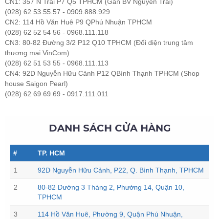
CN1: 357 N Trãi P7 Q5 TPHCM (Gần BV Nguyễn Trãi)
(028) 62 53.55.57 - 0909.888.929
CN2: 114 Hồ Văn Huê P9 QPhú Nhuận TPHCM
(028) 62 52 54 56 - 0968.111.118
CN3: 80-82 Đường 3/2 P12 Q10 TPHCM (Đối diện trung tâm
thương mại VinCom)
(028) 62 51 53 55 - 0968.111.113
CN4: 92D Nguyễn Hữu Cảnh P12 QBình Thạnh TPHCM (Shop
house Saigon Pearl)
(028) 62 69 69 69 - 0917.111.011
DANH SÁCH CỬA HÀNG
#
TP. HCM
1
92D Nguyễn Hữu Cảnh, P22, Q. Bình Thạnh, TPHCM
2
80-82 Đường 3 Tháng 2, Phường 14, Quận 10,
TPHCM
3
114 Hồ Văn Huê, Phường 9, Quận Phú Nhuận,