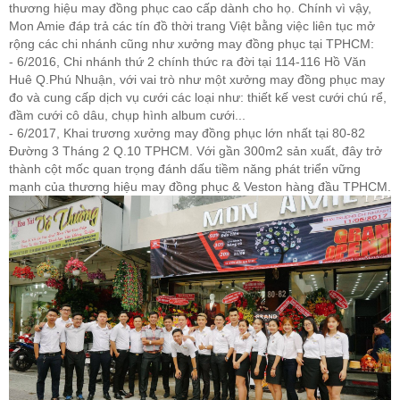
thương hiệu may đồng phục cao cấp dành cho họ. Chính vì vậy,
Mon Amie đáp trả các tín đồ thời trang Việt bằng việc liên tục mở
rộng các chi nhánh cũng như xưởng may đồng phục tại TPHCM:
- 6/2016, Chi nhánh thứ 2 chính thức ra đời tại 114-116 Hồ Văn
Huê Q.Phú Nhuận, với vai trò như một xưởng may đồng phục may
đo và cung cấp dịch vụ cưới các loại như: thiết kế vest cưới chú rể,
đầm cưới cô dâu, chụp hình album cưới...
- 6/2017, Khai trương xưởng may đồng phục lớn nhất tại 80-82
Đường 3 Tháng 2 Q.10 TPHCM. Với gần 300m2 sản xuất, đây trở
thành cột mốc quan trọng đánh dấu tiềm năng phát triển vững
mạnh của thương hiệu may đồng phục & Veston hàng đầu TPHCM.