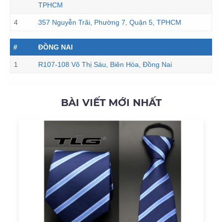
TPHCM
4
357 Nguyễn Trãi, Phường 7, Quận 5, TPHCM
#
ĐỒNG NAI
1
R107-108 Võ Thị Sáu, Biên Hòa, Đồng Nai
BÀI VIẾT MỚI NHẤT