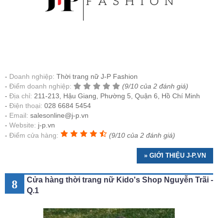
Doanh nghiệp:
Thời trang nữ J-P Fashion
Điểm doanh nghiệp:
(9/10 của 2 đánh giá)
Địa chỉ:
211-213, Hậu Giang, Phường 5, Quận 6, Hồ Chí Minh
Điện thoại:
028 6684 5454
Email:
salesonline@j-p.vn
Website:
j-p.vn
Điểm cửa hàng:
(9/10 của 2 đánh giá)
» GIỚI THIỆU J-P.VN
Cửa hàng thời trang nữ Kido's Shop Nguyễn Trãi -
8
Q.1