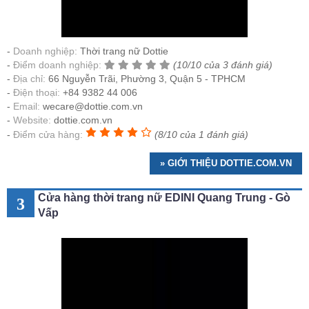
Doanh nghiệp:
Thời trang nữ Dottie
Điểm doanh nghiệp:
(10/10 của 3 đánh giá)
Địa chỉ:
66 Nguyễn Trãi, Phường 3, Quận 5 - TPHCM
Điện thoại:
+84 9382 44 006
Email:
wecare@dottie.com.vn
Website:
dottie.com.vn
Điểm cửa hàng:
(8/10 của 1 đánh giá)
» GIỚI THIỆU DOTTIE.COM.VN
Cửa hàng thời trang nữ EDINI Quang Trung - Gò
3
Vấp