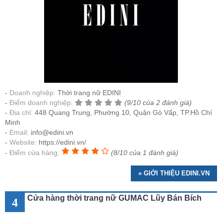
Doanh nghiệp:
Thời trang nữ EDINI
Điểm doanh nghiệp:
(9/10 của 2 đánh giá)
Địa chỉ:
448 Quang Trung, Phường 10, Quận Gò Vấp, TP.Hồ Chí
Minh
Email:
info@edini.vn
Website:
https://edini.vn/
Điểm cửa hàng:
(8/10 của 1 đánh giá)
» GIỚI THIỆU EDINI.VN
Cửa hàng thời trang nữ GUMAC Lũy Bán Bích
4