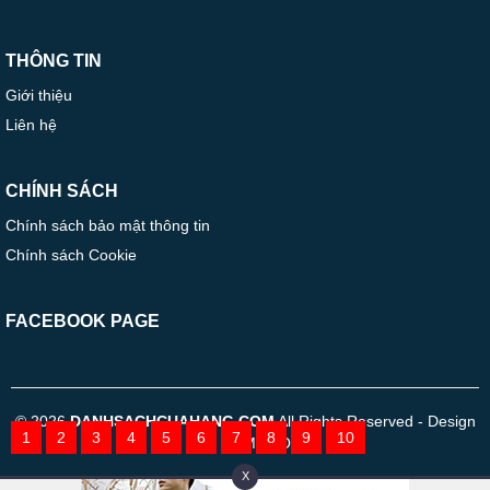
THÔNG TIN
Giới thiệu
Liên hệ
CHÍNH SÁCH
Chính sách bảo mật thông tin
Chính sách Cookie
FACEBOOK PAGE
© 2026
DANHSACHCUAHANG.COM
All Rights Reserved - Design
1
2
3
4
5
6
7
8
9
10
by TOMODO
X