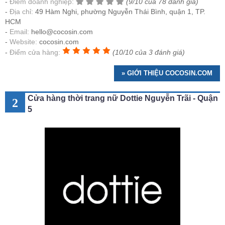
Điểm doanh nghiệp:
(9/10 của 78 đánh giá)
Địa chỉ:
49 Hàm Nghi, phường Nguyễn Thái Bình, quận 1, TP.
HCM
Email:
hello@cocosin.com
Website:
cocosin.com
Điểm cửa hàng:
(10/10 của 3 đánh giá)
» GIỚI THIỆU COCOSIN.COM
Cửa hàng thời trang nữ Dottie Nguyễn Trãi - Quận
2
5