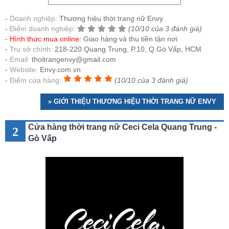
Doanh nghiệp:
Thương hiệu thời trang nữ Envy
Điểm doanh nghiệp:
(10/10 của 3 đánh giá)
Hình thức mua online:
Giao hàng và thu tiền tận nơi
Trụ sở chính:
218-220 Quang Trung, P.10, Q.Gò Vấp, HCM
Email:
thoitrangenvy@gmail.com
Website:
Envy.com.vn
Điểm cửa hàng:
(10/10 của 3 đánh giá)
» GIỚI THIỆU THƯƠNG HIỆU THỜI TRANG NỮ ENVY
Cửa hàng thời trang nữ Ceci Cela Quang Trung -
2
Gò Vấp