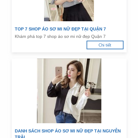
TOP 7 SHOP ÁO SƠ MI NỮ ĐẸP TẠI QUẬN 7
Khám phá top 7 shop áo sơ mi nữ đẹp Quận 7
Chi tiết
DANH SÁCH SHOP ÁO SƠ MI NỮ ĐẸP TẠI NGUYỄN
TRÃI