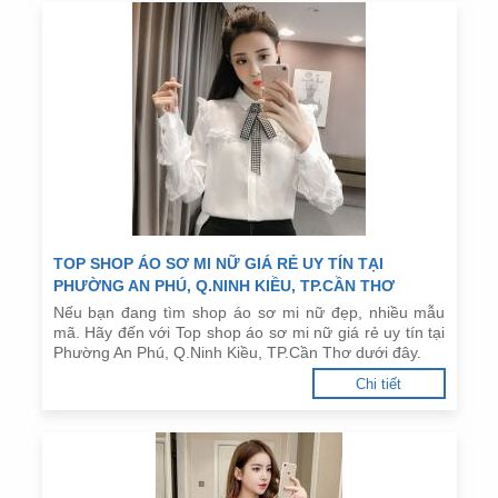
TOP SHOP ÁO SƠ MI NỮ GIÁ RẺ UY TÍN TẠI
PHƯỜNG AN PHÚ, Q.NINH KIỀU, TP.CẦN THƠ
Nếu bạn đang tìm shop áo sơ mi nữ đẹp, nhiều mẫu
mã. Hãy đến với Top shop áo sơ mi nữ giá rẻ uy tín tại
Phường An Phú, Q.Ninh Kiều, TP.Cần Thơ dưới đây.
Chi tiết