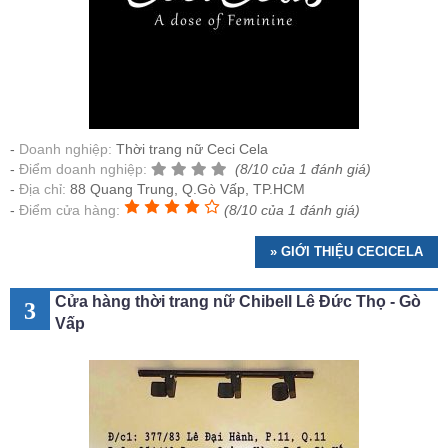
Doanh nghiệp:
Thời trang nữ Ceci Cela
Điểm doanh nghiệp:
(8/10 của 1 đánh giá)
Địa chỉ:
88 Quang Trung, Q.Gò Vấp, TP.HCM
Điểm cửa hàng:
(8/10 của 1 đánh giá)
» GIỚI THIỆU CECICELA
Cửa hàng thời trang nữ Chibell Lê Đức Thọ - Gò
3
Vấp