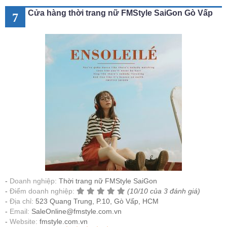
Cửa hàng thời trang nữ FMStyle SaiGon Gò Vấp
7
Doanh nghiệp:
Thời trang nữ FMStyle SaiGon
Điểm doanh nghiệp:
(10/10 của 3 đánh giá)
Địa chỉ:
523 Quang Trung, P.10, Gò Vấp, HCM
Email:
SaleOnline@fmstyle.com.vn
Website:
fmstyle.com.vn