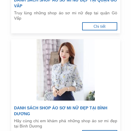
DANH SÁCH SHOP ÁO SƠ MI NỮ ĐẸP TẠI QUẬN GÒ
VẤP
Truy lùng những shop áo sơ mi nữ đẹp tại quận Gò
Vấp
Chi tiết
DANH SÁCH SHOP ÁO SƠ MI NỮ ĐẸP TẠI BÌNH
DƯƠNG
Hãy cùng chị em khám phá những shop áo sơ mi đẹp
tại Bình Dương