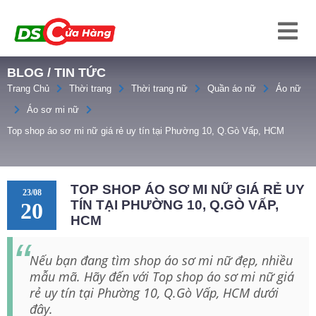
BLOG / TIN TỨC
Trang Chủ
Thời trang
Thời trang nữ
Quần áo nữ
Áo nữ
Áo sơ mi nữ
Top shop áo sơ mi nữ giá rẻ uy tín tại Phường 10, Q.Gò Vấp, HCM
TOP SHOP ÁO SƠ MI NỮ GIÁ RẺ UY
23/08
TÍN TẠI PHƯỜNG 10, Q.GÒ VẤP,
20
HCM
Nếu bạn đang tìm shop áo sơ mi nữ đẹp, nhiều
mẫu mã. Hãy đến với Top shop áo sơ mi nữ giá
rẻ uy tín tại Phường 10, Q.Gò Vấp, HCM dưới
đây.