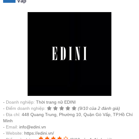
Vấp
Doanh nghiệp:
Thời trang nữ EDINI
Điểm doanh nghiệp:
(9/10 của 2 đánh giá)
Địa chỉ:
448 Quang Trung, Phường 10, Quận Gò Vấp, TP.Hồ Chí
Minh
Email:
info@edini.vn
Website:
https://edini.vn/