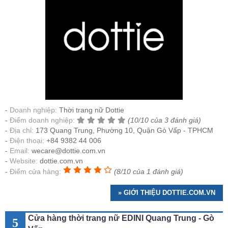
Doanh nghiệp:
Thời trang nữ Dottie
Điểm doanh nghiệp:
(10/10 của 3 đánh giá)
Địa chỉ:
173 Quang Trung, Phường 10, Quận Gò Vấp - TPHCM
Điện thoại:
+84 9382 44 006
Email:
wecare@dottie.com.vn
Website:
dottie.com.vn
Điểm cửa hàng:
(8/10 của 1 đánh giá)
» GIỚI THIỆU DOTTIE.COM.VN
Cửa hàng thời trang nữ EDINI Quang Trung - Gò
5