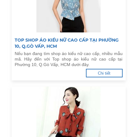
TOP SHOP ÁO KIỂU NỮ CAO CẤP TẠI PHƯỜNG
10, Q.GÒ VẤP, HCM
Nếu bạn đang tìm shop áo kiểu nữ cao cấp, nhiều mẫu
mã. Hãy đến với Top shop áo kiểu nữ cao cấp tại
Phường 10, Q.Gò Vấp, HCM dưới đây.
Chi tiết