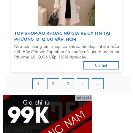
TOP SHOP ÁO KHOÁC NỮ GIÁ RẺ UY TÍN TẠI
PHƯỜNG 10, Q.GÒ VẤP, HCM
Nếu bạn đang tìm shop áo khoác nữ đẹp, nhiều mẫu
mã. Hãy đến với Top shop áo khoác nữ giá rẻ uy tín tại
Phường 10, Q.Gò Vấp, HCM dưới đây.
Chi tiết
1
2
3
›
»
Quảng cáo