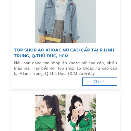
TOP SHOP ÁO KHOÁC NỮ CAO CẤP TẠI P.LINH
TRUNG, Q.THỦ ĐỨC, HCM
Nếu bạn đang tìm shop áo khoác nữ cao cấp, nhiều
mẫu mã. Hãy đến với Top shop áo khoác nữ cao cấp
tại P.Linh Trung, Q.Thủ Đức, HCM dưới đây.
Chi tiết