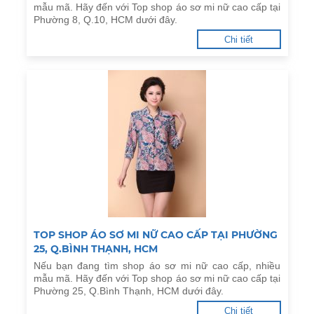
mẫu mã. Hãy đến với Top shop áo sơ mi nữ cao cấp tại
Phường 8, Q.10, HCM dưới đây.
Chi tiết
TOP SHOP ÁO SƠ MI NỮ CAO CẤP TẠI PHƯỜNG
25, Q.BÌNH THẠNH, HCM
Nếu bạn đang tìm shop áo sơ mi nữ cao cấp, nhiều
mẫu mã. Hãy đến với Top shop áo sơ mi nữ cao cấp tại
Phường 25, Q.Bình Thạnh, HCM dưới đây.
Chi tiết