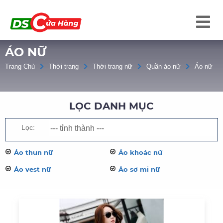
ÁO NỮ
Trang Chủ
Thời trang
Thời trang nữ
Quần áo nữ
Áo nữ
LỌC DANH MỤC
Lọc:
Áo thun nữ
Áo khoác nữ
Áo vest nữ
Áo sơ mi nữ