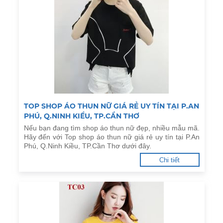
TOP SHOP ÁO THUN NỮ GIÁ RẺ UY TÍN TẠI P.AN
PHÚ, Q.NINH KIỀU, TP.CẦN THƠ
Nếu bạn đang tìm shop áo thun nữ đẹp, nhiều mẫu mã.
Hãy đến với Top shop áo thun nữ giá rẻ uy tín tại P.An
Phú, Q.Ninh Kiều, TP.Cần Thơ dưới đây.
Chi tiết