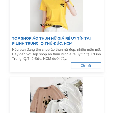
TOP SHOP ÁO THUN NỮ GIÁ RẺ UY TÍN TẠI
P.LINH TRUNG, Q.THỦ ĐỨC, HCM
Nếu bạn đang tìm shop áo thun nữ đẹp, nhiều mẫu mã.
Hãy đến với Top shop áo thun nữ giá rẻ uy tín tại P.Linh
Trung, Q.Thủ Đức, HCM dưới đây.
Chi tiết