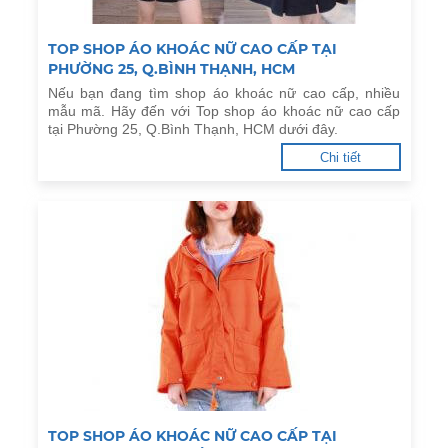
TOP SHOP ÁO KHOÁC NỮ CAO CẤP TẠI
PHƯỜNG 25, Q.BÌNH THẠNH, HCM
Nếu bạn đang tìm shop áo khoác nữ cao cấp, nhiều
mẫu mã. Hãy đến với Top shop áo khoác nữ cao cấp
tại Phường 25, Q.Bình Thạnh, HCM dưới đây.
Chi tiết
TOP SHOP ÁO KHOÁC NỮ CAO CẤP TẠI