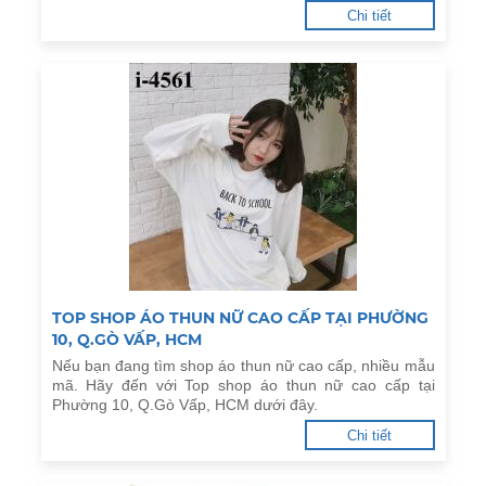
Chi tiết
TOP SHOP ÁO THUN NỮ CAO CẤP TẠI PHƯỜNG
10, Q.GÒ VẤP, HCM
Nếu bạn đang tìm shop áo thun nữ cao cấp, nhiều mẫu
mã. Hãy đến với Top shop áo thun nữ cao cấp tại
Phường 10, Q.Gò Vấp, HCM dưới đây.
Chi tiết