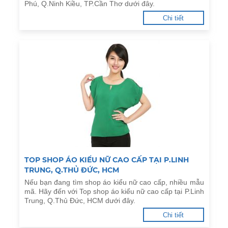
Phú, Q.Ninh Kiều, TP.Cần Thơ dưới đây.
Chi tiết
TOP SHOP ÁO KIỂU NỮ CAO CẤP TẠI P.LINH
TRUNG, Q.THỦ ĐỨC, HCM
Nếu bạn đang tìm shop áo kiểu nữ cao cấp, nhiều mẫu
mã. Hãy đến với Top shop áo kiểu nữ cao cấp tại P.Linh
Trung, Q.Thủ Đức, HCM dưới đây.
Chi tiết