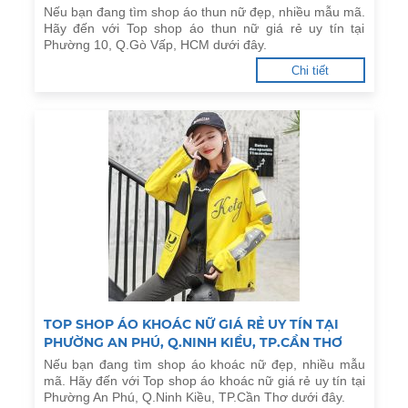
Nếu bạn đang tìm shop áo thun nữ đẹp, nhiều mẫu mã.
Hãy đến với Top shop áo thun nữ giá rẻ uy tín tại
Phường 10, Q.Gò Vấp, HCM dưới đây.
Chi tiết
TOP SHOP ÁO KHOÁC NỮ GIÁ RẺ UY TÍN TẠI
PHƯỜNG AN PHÚ, Q.NINH KIỀU, TP.CẦN THƠ
Nếu bạn đang tìm shop áo khoác nữ đẹp, nhiều mẫu
mã. Hãy đến với Top shop áo khoác nữ giá rẻ uy tín tại
Phường An Phú, Q.Ninh Kiều, TP.Cần Thơ dưới đây.