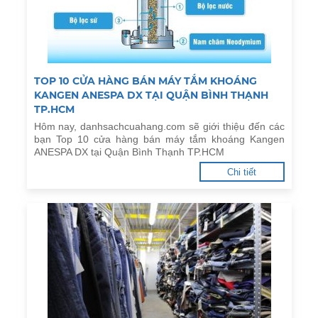
TOP 10 CỬA HÀNG BÁN MÁY TẮM KHOÁNG
KANGEN ANESPA DX TẠI QUẬN BÌNH THẠNH
TP.HCM
Hôm nay, danhsachcuahang.com sẽ giới thiệu đến các
bạn Top 10 cửa hàng bán máy tắm khoáng Kangen
ANESPA DX tại Quận Bình Thạnh TP.HCM
Chi tiết