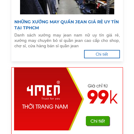
NHỮNG XƯỞNG MAY QUẦN JEAN GIÁ RẺ UY TÍN
TẠI TPHCM
Danh sách xưởng may jean nam nữ uy tín giá rẻ,
xưởng may chuyên bỏ sỉ quần jean cao cấp cho shop,
chợ sỉ, cửa hàng bán sỉ quần jean
Chi tiết