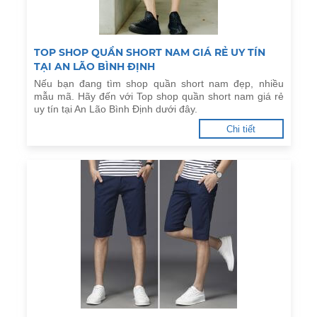
TOP SHOP QUẦN SHORT NAM GIÁ RẺ UY TÍN
TẠI AN LÃO BÌNH ĐỊNH
Nếu bạn đang tìm shop quần short nam đẹp, nhiều
mẫu mã. Hãy đến với Top shop quần short nam giá rẻ
uy tín tại An Lão Bình Định dưới đây.
Chi tiết