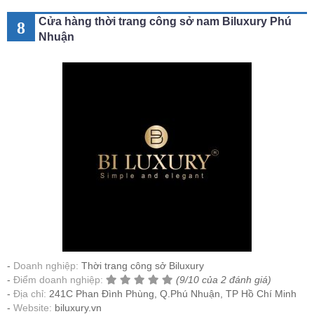
Cửa hàng thời trang công sở nam Biluxury Phú
8
Nhuận
Doanh nghiệp:
Thời trang công sở Biluxury
Điểm doanh nghiệp:
(9/10 của 2 đánh giá)
Địa chỉ:
241C Phan Đình Phùng, Q.Phú Nhuận, TP Hồ Chí Minh
Website:
biluxury.vn