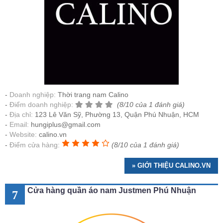
Doanh nghiệp:
Thời trang nam Calino
Điểm doanh nghiệp:
(8/10 của 1 đánh giá)
Địa chỉ:
123 Lê Văn Sỹ, Phường 13, Quận Phú Nhuận, HCM
Email:
hungiplus@gmail.com
Website:
calino.vn
Điểm cửa hàng:
(8/10 của 1 đánh giá)
» GIỚI THIỆU CALINO.VN
Cửa hàng quần áo nam Justmen Phú Nhuận
7