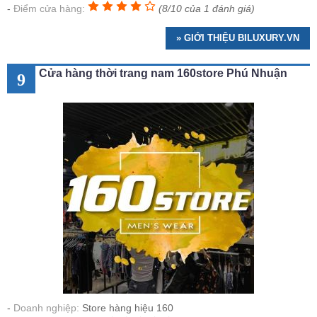
Điểm cửa hàng:
(8/10 của 1 đánh giá)
» GIỚI THIỆU BILUXURY.VN
Cửa hàng thời trang nam 160store Phú Nhuận
9
Doanh nghiệp:
Store hàng hiệu 160