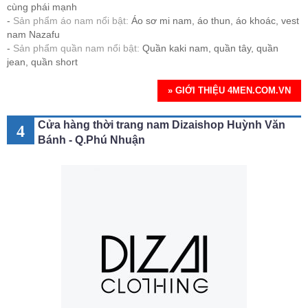
cùng phái mạnh
Sản phẩm áo nam nổi bật:
Áo sơ mi nam, áo thun, áo khoác, vest
nam Nazafu
Sản phẩm quần nam nổi bật:
Quần kaki nam, quần tây, quần
jean, quần short
» GIỚI THIỆU 4MEN.COM.VN
Cửa hàng thời trang nam Dizaishop Huỳnh Văn
4
Bánh - Q.Phú Nhuận