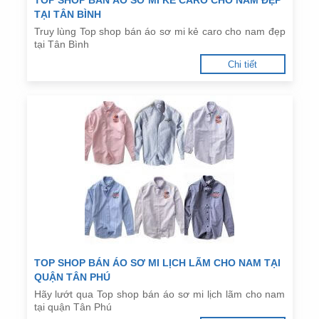
TOP SHOP BÁN ÁO SƠ MI KẺ CARO CHO NAM ĐẸP
TẠI TÂN BÌNH
Truy lùng Top shop bán áo sơ mi kẻ caro cho nam đẹp
tại Tân Bình
Chi tiết
TOP SHOP BÁN ÁO SƠ MI LỊCH LÃM CHO NAM TẠI
QUẬN TÂN PHÚ
Hãy lướt qua Top shop bán áo sơ mi lịch lãm cho nam
tại quận Tân Phú