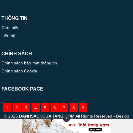
THÔNG TIN
Giới thiệu
Liên hệ
CHÍNH SÁCH
Chính sách bảo mật thông tin
Chính sách Cookie
FACEBOOK PAGE
1
2
3
4
5
6
7
8
9
© 2026
DANHSACHCUAHANG.COM
All Rights Reserved - Design
X
by TOMODO