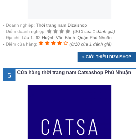
Doanh nghiệp:
Thời trang nam Dizaishop
Điểm doanh nghiệp:
(8/10 của 1 đánh giá)
Địa chỉ:
Lầu 1- 62 Huỳnh Văn Bánh. Quận Phú Nhuận
Điểm cửa hàng:
(8/10 của 1 đánh giá)
» GIỚI THIỆU DIZAISHOP
Cửa hàng thời trang nam Catsashop Phú Nhuận
5