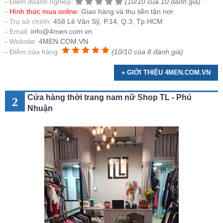
Điểm doanh nghiệp:
(10/10 của 10 đánh giá)
Hình thức mua online:
Giao hàng và thu tiền tận nơi
Trụ sở chính:
458 Lê Văn Sỹ, P.14, Q.3, Tp.HCM
Email:
info@4men.com.vn
Website:
4MEN.COM.VN
Điểm cửa hàng:
(10/10 của 8 đánh giá)
» GIỚI THIỆU 4MEN.COM.VN
Cửa hàng thời trang nam nữ Shop TL - Phú
2
Nhuận