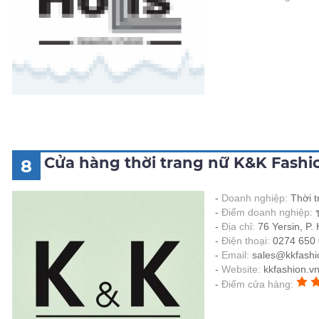
Cửa hàng thời trang nữ K&K Fash
8
Doanh nghiệp:
Thời 
Điểm doanh nghiệp:
Địa chỉ:
76 Yersin, P
Điện thoại:
0274 650
Email:
sales@kkfashi
Website:
kkfashion.v
Điểm cửa hàng: