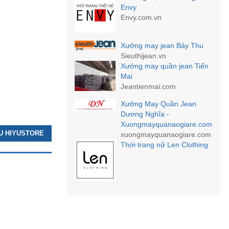
Envy
Envy.com.vn
Xưởng may jean Bảy Thu
Sieuthijean.vn
Xưởng may quần jean Tiến
Mai
Jeantienmai.com
Xưởng May Quần Jean
Dương Nghĩa -
Xuongmayquanaogiare.com
ỆU HIYUSTORE
xuongmayquanaogiare.com
Thời trang nữ Len Clothing