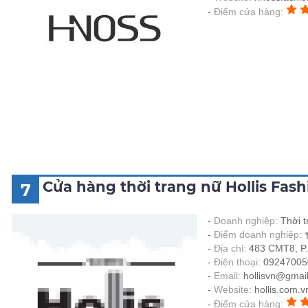
Điểm cửa hàng:
Cửa hàng thời trang nữ Hollis Fas
7
Doanh nghiệp:
Thời t
Điểm doanh nghiệp:
Địa chỉ:
483 CMT8, P.
Điện thoại:
09247005
Email:
hollisvn@gmai
Website:
hollis.com.v
Điểm cửa hàng: