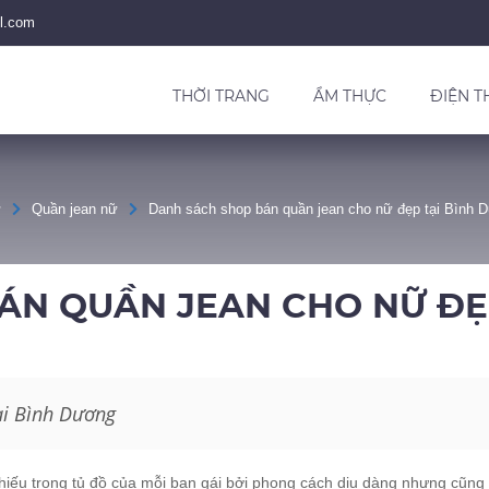
l.com
THỜI TRANG
ẨM THỰC
ĐIỆN T
ữ
Quần jean nữ
Danh sách shop bán quần jean cho nữ đẹp tại Bình 
ÁN QUẦN JEAN CHO NỮ ĐẸ
ại Bình Dương
thiếu trong tủ đồ của mỗi bạn gái bởi phong cách dịu dàng nhưng cũng