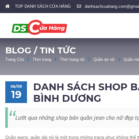
TOP DANH SÁCH CỬA HÀNG
danhsachcuahang.com@gmai
BLOG / TIN TỨC
Trang Chủ
Thời trang
Thời trang nữ
Quần áo nữ
Quần n
DANH SÁCH SHOP B
06/09
19
BÌNH DƯƠNG
Lướt qua những shop bán quần jean cho nữ đẹp t
Quần jeans, quần dài nữ là một trong những trang phục không thể 