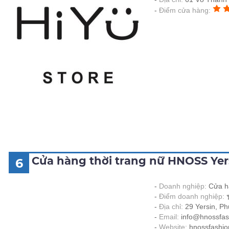
Điểm cửa hàng:
Cửa hàng thời trang nữ HNOSS Ye
6
Doanh nghiệp:
Cửa h
Điểm doanh nghiệp:
Địa chỉ:
29 Yersin, P
Email:
info@hnossfas
Website:
hnossfashio