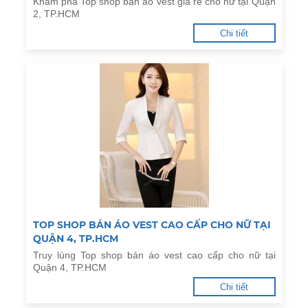
Khám phá Top shop bán áo vest giá rẻ cho nữ tại Quận
2, TP.HCM
Chi tiết
TOP SHOP BÁN ÁO VEST CAO CẤP CHO NỮ TẠI
QUẬN 4, TP.HCM
Truy lùng Top shop bán áo vest cao cấp cho nữ tại
Quận 4, TP.HCM
Chi tiết