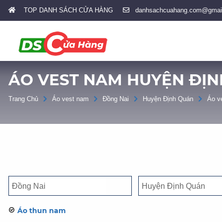
TOP DANH SÁCH CỬA HÀNG
danhsachcuahang.com@gmai
ÁO VEST NAM HUYỆN ĐỊN
Trang Chủ
Áo vest nam
Đồng Nai
Huyện Định Quán
Áo v
Áo thun nam