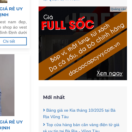
GIÁ RẺ UY
Quảng cáo
ĐỊNH
est nam đẹp,
p shop áo vest
Bình Định dưới
Chi tiết
Mới nhất
Bảng giá xe Kia tháng 10/2025 tại Bà
Rịa Vũng Tàu
GIÁ RẺ UY
Top cửa hàng bán cân vàng điện tử giá
ĐỊNH
rẻ uy tín tại Bà Rịa - Vũng Tàu