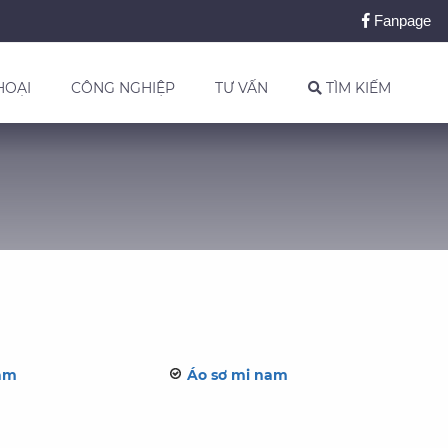
Fanpage
HOẠI
CÔNG NGHIỆP
TƯ VẤN
TÌM KIẾM
nam
Áo sơ mi nam