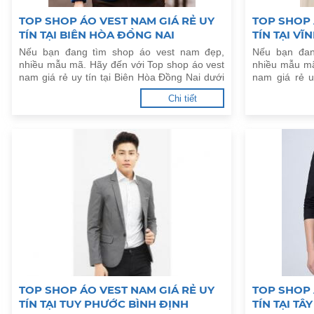
TOP SHOP ÁO VEST NAM GIÁ RẺ UY
TOP SHOP 
TÍN TẠI BIÊN HÒA ĐỒNG NAI
TÍN TẠI V
Nếu bạn đang tìm shop áo vest nam đẹp,
Nếu bạn đan
nhiều mẫu mã. Hãy đến với Top shop áo vest
nhiều mẫu mã
nam giá rẻ uy tín tại Biên Hòa Đồng Nai dưới
nam giá rẻ u
đây.
dưới đây.
Chi tiết
TOP SHOP ÁO VEST NAM GIÁ RẺ UY
TOP SHOP 
TÍN TẠI TUY PHƯỚC BÌNH ĐỊNH
TÍN TẠI TÂ