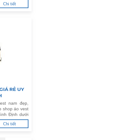
Chi tiết
GIÁ RẺ UY
H
est nam đẹp,
p shop áo vest
Bình Định dưới
Chi tiết