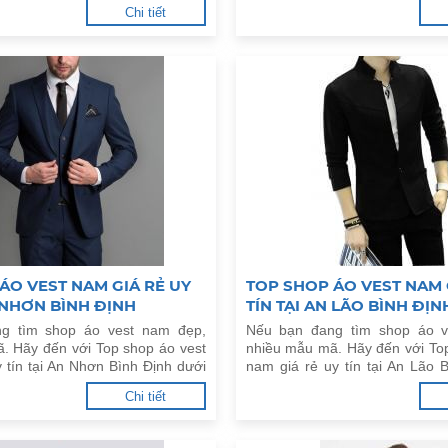
dưới đây.
Chi tiết
ÁO VEST NAM GIÁ RẺ UY
TOP SHOP ÁO VEST NAM 
N NHƠN BÌNH ĐỊNH
TÍN TẠI AN LÃO BÌNH ĐỊN
g tìm shop áo vest nam đẹp,
Nếu bạn đang tìm shop áo v
. Hãy đến với Top shop áo vest
nhiều mẫu mã. Hãy đến với To
 tín tại An Nhơn Bình Định dưới
nam giá rẻ uy tín tại An Lão 
đây.
Chi tiết