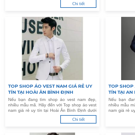
đây.
đây.
Chi tiết
TOP SHOP ÁO VEST NAM GIÁ RẺ UY
TOP SHOP 
TÍN TẠI HOÀI ÂN BÌNH ĐỊNH
TÍN TẠI A
Nếu bạn đang tìm shop áo vest nam đẹp,
Nếu bạn đan
nhiều mẫu mã. Hãy đến với Top shop áo vest
nhiều mẫu mã
nam giá rẻ uy tín tại Hoài Ân Bình Định dưới
nam giá rẻ uy
đây.
đây.
Chi tiết