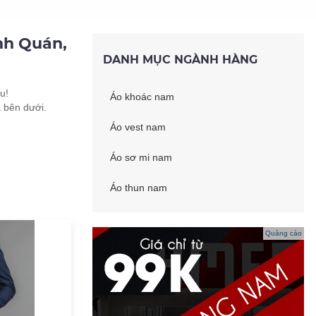
nh Quán,
DANH MỤC NGÀNH HÀNG
u!
Áo khoác nam
 bên dưới.
Áo vest nam
Áo sơ mi nam
Áo thun nam
Quảng cáo