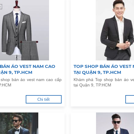
 BÁN ÁO VEST NAM CAO
TOP SHOP BÁN ÁO VEST 
UẬN 9, TP.HCM
TẠI QUẬN 9, TP.HCM
 shop bán áo vest nam cao cấp
Khám phá Top shop bán áo ve
TP.HCM
tại Quận 9, TP.HCM
Chi tiết