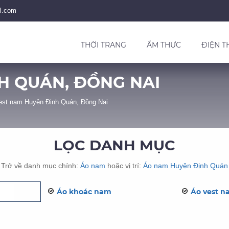
l.com
THỜI TRANG
ẨM THỰC
ĐIỆN T
H QUÁN, ĐỒNG NAI
est nam Huyện Định Quán, Đồng Nai
LỌC DANH MỤC
Trở về danh mục chính:
Áo nam
hoặc vị trí:
Áo nam Huyện Định Quán
Áo khoác nam
Áo vest 