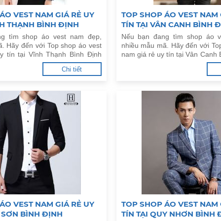
ÁO VEST NAM GIÁ RẺ UY
TOP SHOP ÁO VEST NAM 
ĨNH THẠNH BÌNH ĐỊNH
TÍN TẠI VÂN CANH BÌNH 
g tìm shop áo vest nam đẹp,
Nếu bạn đang tìm shop áo v
. Hãy đến với Top shop áo vest
nhiều mẫu mã. Hãy đến với To
y tín tại Vĩnh Thạnh Bình Định
nam giá rẻ uy tín tại Vân Canh 
đây.
Chi tiết
ÁO VEST NAM GIÁ RẺ UY
TOP SHOP ÁO VEST NAM 
Y SƠN BÌNH ĐỊNH
TÍN TẠI QUY NHƠN BÌNH 