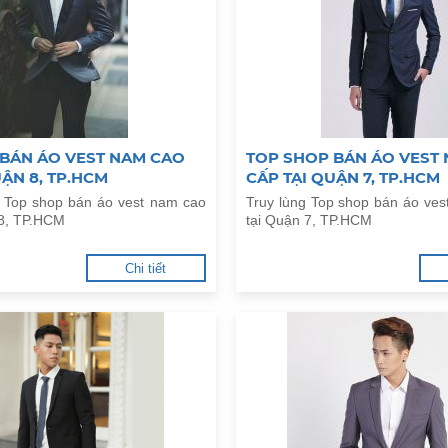
 BÁN ÁO VEST NAM CAO
TOP SHOP BÁN ÁO VEST
UẬN 8, TP.HCM
CẤP TẠI QUẬN 7, TP.HCM
 Top shop bán áo vest nam cao
Truy lùng Top shop bán áo ve
 8, TP.HCM
tại Quận 7, TP.HCM
Chi tiết