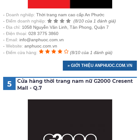
Doanh nghiệp:
Thời trang nam cao cấp An Phước
Điểm doanh nghiệp:
(8/10 của 1 đánh giá)
Địa chỉ:
1058 Nguyễn Văn Linh, Tân Phong, Quận 7
Điện thoại:
028 3775 3860
Email:
info@anphuoc.com.vn
Website:
anphuoc.com.vn
Điểm cửa hàng:
(8/10 của 1 đánh giá)
» GIỚI THIỆU ANPHUOC.COM.VN
Cửa hàng thời trang nam nữ G2000 Cresent
5
Mall - Q.7