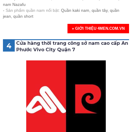
nam Nazafu
Sản phẩm quần nam nổi bật:
Quần kaki nam, quần tây, quần
jean, quần short
» GIỚI THIỆU 4MEN.COM.VN
Cửa hàng thời trang công sở nam cao cấp An
4
Phước Vivo City Quận 7