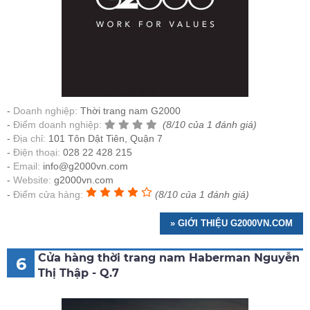
Doanh nghiệp:
Thời trang nam G2000
Điểm doanh nghiệp:
(8/10 của 1 đánh giá)
Địa chỉ:
101 Tôn Dật Tiên, Quận 7
Điện thoại:
028 22 428 215
Email:
info@g2000vn.com
Website:
g2000vn.com
Điểm cửa hàng:
(8/10 của 1 đánh giá)
» GIỚI THIỆU G2000VN.COM
Cửa hàng thời trang nam Haberman Nguyễn
6
Thị Thập - Q.7