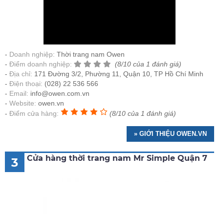
Doanh nghiệp:
Thời trang nam Owen
Điểm doanh nghiệp:
(8/10 của 1 đánh giá)
Địa chỉ:
171 Đường 3/2, Phường 11, Quận 10, TP Hồ Chí Minh
Điện thoại:
(028) 22 536 566
Email:
info@owen.com.vn
Website:
owen.vn
Điểm cửa hàng:
(8/10 của 1 đánh giá)
» GIỚI THIỆU OWEN.VN
Cửa hàng thời trang nam Mr Simple Quận 7
3