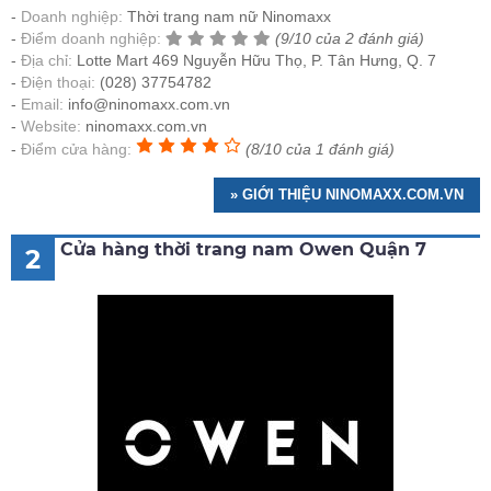
Doanh nghiệp:
Thời trang nam nữ Ninomaxx
Điểm doanh nghiệp:
(9/10 của 2 đánh giá)
Địa chỉ:
Lotte Mart 469 Nguyễn Hữu Thọ, P. Tân Hưng, Q. 7
Điện thoại:
(028) 37754782
Email:
info@ninomaxx.com.vn
Website:
ninomaxx.com.vn
Điểm cửa hàng:
(8/10 của 1 đánh giá)
» GIỚI THIỆU NINOMAXX.COM.VN
Cửa hàng thời trang nam Owen Quận 7
2