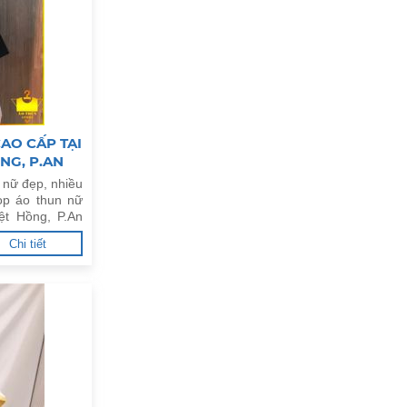
AO CẤP TẠI
NG, P.AN
 nữ đẹp, nhiều
op áo thun nữ
ệt Hồng, P.An
Chi tiết