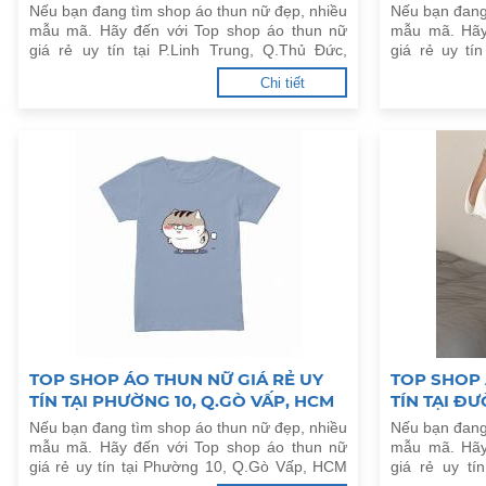
HCM
Nếu bạn đang tìm shop áo thun nữ đẹp, nhiều
Nếu bạn đang
mẫu mã. Hãy đến với Top shop áo thun nữ
mẫu mã. Hãy
giá rẻ uy tín tại P.Linh Trung, Q.Thủ Đức,
giá rẻ uy t
HCM dưới đây.
dưới đây.
Chi tiết
TOP SHOP ÁO THUN NỮ GIÁ RẺ UY
TOP SHOP 
TÍN TẠI PHƯỜNG 10, Q.GÒ VẤP, HCM
TÍN TẠI Đ
P.AN PHÚ,
Nếu bạn đang tìm shop áo thun nữ đẹp, nhiều
Nếu bạn đang
mẫu mã. Hãy đến với Top shop áo thun nữ
mẫu mã. Hãy
giá rẻ uy tín tại Phường 10, Q.Gò Vấp, HCM
giá rẻ uy tí