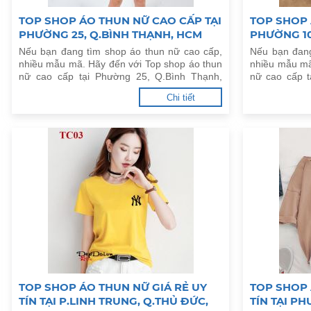
TOP SHOP ÁO THUN NỮ CAO CẤP TẠI
TOP SHOP 
PHƯỜNG 25, Q.BÌNH THẠNH, HCM
PHƯỜNG 10
Nếu bạn đang tìm shop áo thun nữ cao cấp,
Nếu bạn đang
nhiều mẫu mã. Hãy đến với Top shop áo thun
nhiều mẫu mã
nữ cao cấp tại Phường 25, Q.Bình Thạnh,
nữ cao cấp 
HCM dưới đây.
dưới đây.
Chi tiết
TOP SHOP ÁO THUN NỮ GIÁ RẺ UY
TOP SHOP 
TÍN TẠI P.LINH TRUNG, Q.THỦ ĐỨC,
TÍN TẠI P