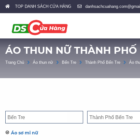
TOP DANH SÁCH CỬA HÀNG
danhsachcuahang.com@gmai
ÁO THUN NỮ THÀNH PHỐ 
Trang Chủ
Áo thun nữ
Bến Tre
Thành Phố Bến Tre
Áo th
Áo sơ mi nữ