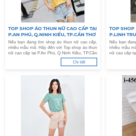
TOP SHOP ÁO THUN NỮ CAO CẤP TẠI
TOP SHOP 
P.AN PHÚ, Q.NINH KIỀU, TP.CẦN THƠ
P.LINH TR
Nếu bạn đang tìm shop áo thun nữ cao cấp,
Nếu bạn đang
nhiều mẫu mã. Hãy đến với Top shop áo thun
nhiều mẫu mã
nữ cao cấp tại P.An Phú, Q.Ninh Kiều, TP.Cần
nữ cao cấp t
Thơ dưới đây.
dưới đây.
Chi tiết