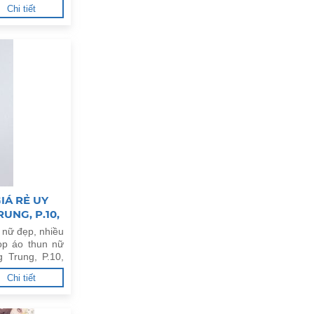
Chi tiết
IÁ RẺ UY
UNG, P.10,
 nữ đẹp, nhiều
op áo thun nữ
g Trung, P.10,
Chi tiết