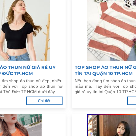
ÁO THUN NỮ GIÁ RẺ UY
TOP SHOP ÁO THUN NỮ G
HỦ ĐỨC TP.HCM
TÍN TẠI QUẬN 10 TP.HCM
 tìm shop áo thun nữ đẹp, nhiều
Nếu bạn đang tìm shop áo thun
 đến với Top shop áo thun nữ
mẫu mã. Hãy đến với Top sh
 tại Thủ Đức TP.HCM dưới đây.
giá rẻ uy tín tại Quận 10 TP.HC
Chi tiết