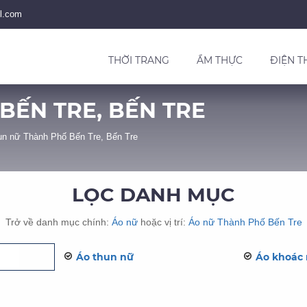
l.com
THỜI TRANG
ẨM THỰC
ĐIỆN T
BẾN TRE, BẾN TRE
un nữ Thành Phố Bến Tre, Bến Tre
LỌC DANH MỤC
Trở về danh mục chính:
Áo nữ
hoặc vị trí:
Áo nữ Thành Phố Bến Tre
Áo thun nữ
Áo khoác