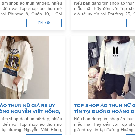
HCM
 tìm shop áo thun nữ đẹp, nhiều
Nếu bạn đang tìm shop áo thun
 đến với Top shop áo thun nữ
mẫu mã. Hãy đến với Top sh
ín tại Phường 8, Quận 10, HCM
giá rẻ uy tín tại Phường 25,
HCM dưới đây.
Chi tiết
ÁO THUN NỮ GIÁ RẺ UY
TOP SHOP ÁO THUN NỮ G
ƯỜNG NGUYỄN VIỆT HỒNG,
TÍN TẠI ĐƯỜNG HOÀNG DI
 Q.NINH KIỀU
P.LINH TRUNG, Q.THỦ ĐỨ
 tìm shop áo thun nữ đẹp, nhiều
Nếu bạn đang tìm shop áo thun
 đến với Top shop áo thun nữ
mẫu mã. Hãy đến với Top sh
n tại đường Nguyễn Việt Hồng,
giá rẻ uy tín tại đường Hoàng 