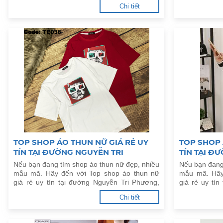
dưới đây.
P.An Phú, Q.N
Chi tiết
TOP SHOP ÁO THUN NỮ GIÁ RẺ UY
TOP SHOP 
TÍN TẠI ĐƯỜNG NGUYỄN TRI
TÍN TẠI ĐƯ
PHƯƠNG, P.8, Q.10
P.25, Q.B
Nếu bạn đang tìm shop áo thun nữ đẹp, nhiều
Nếu bạn đang
mẫu mã. Hãy đến với Top shop áo thun nữ
mẫu mã. Hãy
giá rẻ uy tín tại đường Nguyễn Tri Phương,
giá rẻ uy tín
P.8, Q.10 dưới đây.
P.25, Q.Bình 
Chi tiết