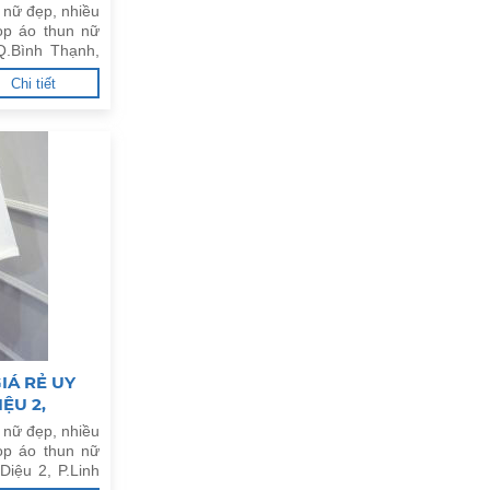
 nữ đẹp, nhiều
op áo thun nữ
 Q.Bình Thạnh,
Chi tiết
IÁ RẺ UY
ỆU 2,
C
 nữ đẹp, nhiều
op áo thun nữ
Diệu 2, P.Linh