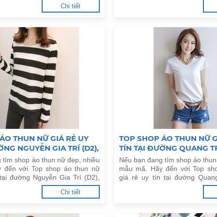
inh Kiều dưới đây.
Trung, Q.Thủ Đức dưới đây.
Chi tiết
ÁO THUN NỮ GIÁ RẺ UY
TOP SHOP ÁO THUN NỮ G
ỜNG NGUYỄN GIA TRÍ (D2),
TÍN TẠI ĐƯỜNG QUANG TR
ÌNH THẠNH
Q.GÒ VẤP
 tìm shop áo thun nữ đẹp, nhiều
Nếu bạn đang tìm shop áo thun
 đến với Top shop áo thun nữ
mẫu mã. Hãy đến với Top sh
 tại đường Nguyễn Gia Trí (D2),
giá rẻ uy tín tại đường Quan
Thạnh dưới đây.
Q.Gò Vấp dưới đây.
Chi tiết