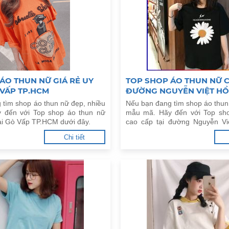
ÁO THUN NỮ GIÁ RẺ UY
TOP SHOP ÁO THUN NỮ C
 VẤP TP.HCM
ĐƯỜNG NGUYỄN VIỆT HỒ
PHÚ, Q.NINH KIỀU
 tìm shop áo thun nữ đẹp, nhiều
Nếu bạn đang tìm shop áo thun
 đến với Top shop áo thun nữ
mẫu mã. Hãy đến với Top sh
 tại Gò Vấp TP.HCM dưới đây.
cao cấp tại đường Nguyễn Vi
Phú, Q.Ninh Kiều dưới đây.
Chi tiết