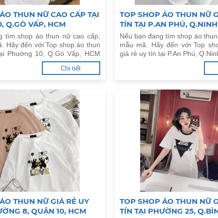
ÁO THUN NỮ CAO CẤP TẠI
TOP SHOP ÁO THUN NỮ G
, Q.GÒ VẤP, HCM
TÍN TẠI P.AN PHÚ, Q.NINH
TP.CẦN THƠ
 tìm shop áo thun nữ cao cấp,
Nếu bạn đang tìm shop áo thun
. Hãy đến với Top shop áo thun
mẫu mã. Hãy đến với Top sh
tại Phường 10, Q.Gò Vấp, HCM
giá rẻ uy tín tại P.An Phú, Q.Ni
Thơ dưới đây.
Chi tiết
ÁO THUN NỮ GIÁ RẺ UY
TOP SHOP ÁO THUN NỮ G
HƯỜNG 8, QUẬN 10, HCM
TÍN TẠI PHƯỜNG 25, Q.BÌ