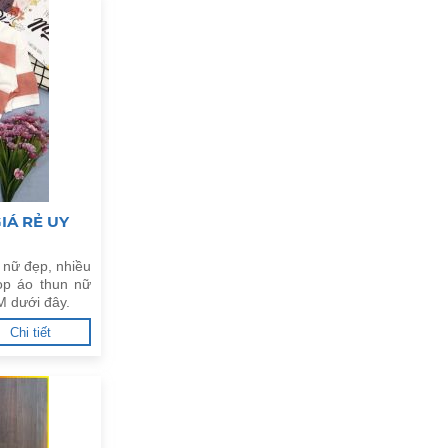
IÁ RẺ UY
 nữ đẹp, nhiều
op áo thun nữ
M dưới đây.
Chi tiết