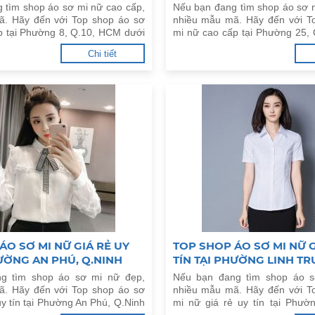
 tìm shop áo sơ mi nữ cao cấp,
Nếu bạn đang tìm shop áo sơ 
ã. Hãy đến với Top shop áo sơ
nhiều mẫu mã. Hãy đến với T
p tại Phường 8, Q.10, HCM dưới
mi nữ cao cấp tại Phường 25,
HCM dưới đây.
Chi tiết
ÁO SƠ MI NỮ GIÁ RẺ UY
TOP SHOP ÁO SƠ MI NỮ G
HƯỜNG AN PHÚ, Q.NINH
TÍN TẠI PHƯỜNG LINH TR
CẦN THƠ
ĐỨC, HCM
g tìm shop áo sơ mi nữ đẹp,
Nếu bạn đang tìm shop áo s
ã. Hãy đến với Top shop áo sơ
nhiều mẫu mã. Hãy đến với T
uy tín tại Phường An Phú, Q.Ninh
mi nữ giá rẻ uy tín tại Phườ