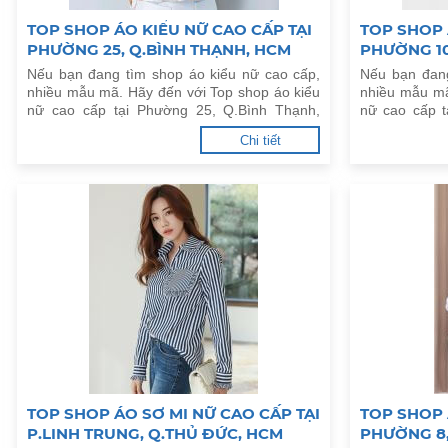
TOP SHOP ÁO KIỂU NỮ CAO CẤP TẠI
TOP SHOP 
PHƯỜNG 25, Q.BÌNH THẠNH, HCM
PHƯỜNG 10
Nếu bạn đang tìm shop áo kiểu nữ cao cấp,
Nếu bạn đang
nhiều mẫu mã. Hãy đến với Top shop áo kiểu
nhiều mẫu mã
nữ cao cấp tại Phường 25, Q.Bình Thạnh,
nữ cao cấp 
HCM dưới đây.
dưới đây.
Chi tiết
TOP SHOP ÁO SƠ MI NỮ CAO CẤP TẠI
TOP SHOP 
P.LINH TRUNG, Q.THỦ ĐỨC, HCM
PHƯỜNG 8,