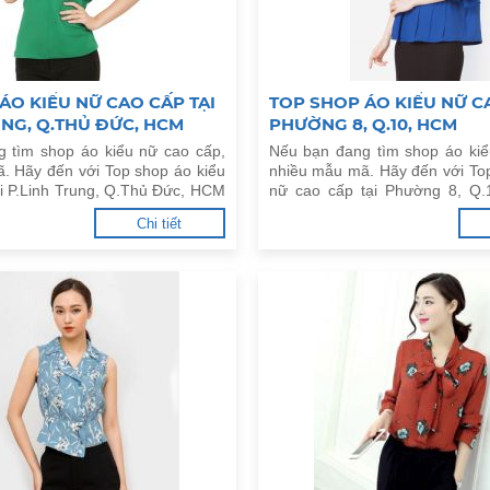
ÁO KIỂU NỮ CAO CẤP TẠI
TOP SHOP ÁO KIỂU NỮ CA
UNG, Q.THỦ ĐỨC, HCM
PHƯỜNG 8, Q.10, HCM
 tìm shop áo kiểu nữ cao cấp,
Nếu bạn đang tìm shop áo kiể
. Hãy đến với Top shop áo kiểu
nhiều mẫu mã. Hãy đến với To
ại P.Linh Trung, Q.Thủ Đức, HCM
nữ cao cấp tại Phường 8, Q
đây.
Chi tiết