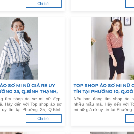
Thơ dưới đây.
Q.Thủ Đức, HCM dưới đây.
Chi tiết
ÁO SƠ MI NỮ GIÁ RẺ UY
TOP SHOP ÁO SƠ MI NỮ G
HƯỜNG 25, Q.BÌNH THẠNH,
TÍN TẠI PHƯỜNG 10, Q.GÒ
g tìm shop áo sơ mi nữ đẹp,
Nếu bạn đang tìm shop áo s
ã. Hãy đến với Top shop áo sơ
nhiều mẫu mã. Hãy đến với T
 uy tín tại Phường 25, Q.Bình
mi nữ giá rẻ uy tín tại Phường
ưới đây.
HCM dưới đây.
Chi tiết