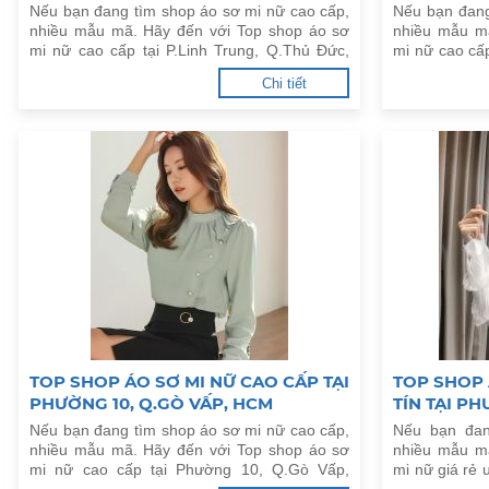
Nếu bạn đang tìm shop áo sơ mi nữ cao cấp,
Nếu bạn đang
nhiều mẫu mã. Hãy đến với Top shop áo sơ
nhiều mẫu m
mi nữ cao cấp tại P.Linh Trung, Q.Thủ Đức,
mi nữ cao cấ
HCM dưới đây.
đây.
Chi tiết
TOP SHOP ÁO SƠ MI NỮ CAO CẤP TẠI
TOP SHOP 
PHƯỜNG 10, Q.GÒ VẤP, HCM
TÍN TẠI P
KIỀU, TP.
Nếu bạn đang tìm shop áo sơ mi nữ cao cấp,
Nếu bạn đan
nhiều mẫu mã. Hãy đến với Top shop áo sơ
nhiều mẫu m
mi nữ cao cấp tại Phường 10, Q.Gò Vấp,
mi nữ giá rẻ 