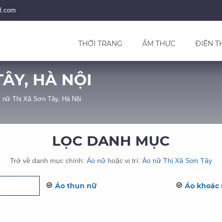
l.com
THỜI TRANG
ẨM THỰC
ĐIỆN T
TÂY, HÀ NỘI
 nữ Thị Xã Sơn Tây, Hà Nội
LỌC DANH MỤC
Trở về danh mục chính:
Áo nữ
hoặc vị trí:
Áo nữ Thị Xã Sơn Tây
Áo thun nữ
Áo khoác