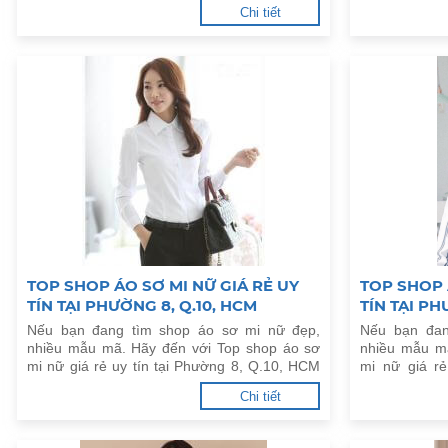
HCM dưới đây.
Kiều, TP.Cần 
Chi tiết
TOP SHOP ÁO SƠ MI NỮ GIÁ RẺ UY
TOP SHOP 
TÍN TẠI PHƯỜNG 8, Q.10, HCM
TÍN TẠI P
HCM
Nếu bạn đang tìm shop áo sơ mi nữ đẹp,
Nếu bạn đan
nhiều mẫu mã. Hãy đến với Top shop áo sơ
nhiều mẫu m
mi nữ giá rẻ uy tín tại Phường 8, Q.10, HCM
mi nữ giá rẻ
dưới đây.
Thạnh, HCM d
Chi tiết