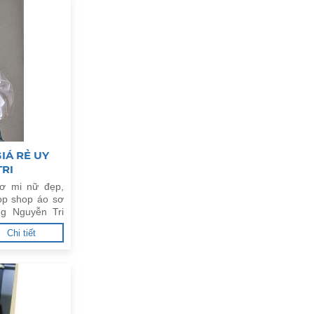
IÁ RẺ UY
TRI
ơ mi nữ đẹp,
op shop áo sơ
ng Nguyễn Tri
Chi tiết