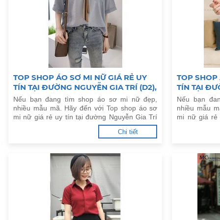
TOP SHOP ÁO SƠ MI NỮ GIÁ RẺ UY
TOP SHOP 
TÍN TẠI ĐƯỜNG NGUYỄN GIA TRÍ (D2),
TÍN TẠI Đ
P.25, Q.BÌNH THẠNH
Q.GÒ VẤP
Nếu bạn đang tìm shop áo sơ mi nữ đẹp,
Nếu bạn đan
nhiều mẫu mã. Hãy đến với Top shop áo sơ
nhiều mẫu m
mi nữ giá rẻ uy tín tại đường Nguyễn Gia Trí
mi nữ giá rẻ
(D2), P.25, Q.Bình Thạnh dưới đây.
P.10, Q.Gò Vấ
Chi tiết