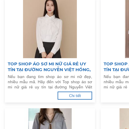
TOP SHOP ÁO SƠ MI NỮ GIÁ RẺ UY
TOP SHOP 
TÍN TẠI ĐƯỜNG NGUYỄN VIỆT HỒNG,
TÍN TẠI Đ
P.AN PHÚ, Q.NINH KIỀU
P.LINH TR
Nếu bạn đang tìm shop áo sơ mi nữ đẹp,
Nếu bạn đan
nhiều mẫu mã. Hãy đến với Top shop áo sơ
nhiều mẫu m
mi nữ giá rẻ uy tín tại đường Nguyễn Việt
mi nữ giá rẻ
Hồng, P.An Phú, Q.Ninh Kiều dưới đây.
P.Linh Trung,
Chi tiết