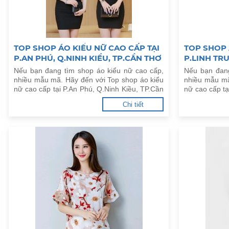
TOP SHOP ÁO KIỂU NỮ CAO CẤP TẠI
TOP SHOP 
P.AN PHÚ, Q.NINH KIỀU, TP.CẦN THƠ
P.LINH TR
Nếu bạn đang tìm shop áo kiểu nữ cao cấp,
Nếu bạn đang
nhiều mẫu mã. Hãy đến với Top shop áo kiểu
nhiều mẫu mã
nữ cao cấp tại P.An Phú, Q.Ninh Kiều, TP.Cần
nữ cao cấp t
Thơ dưới đây.
dưới đây.
Chi tiết