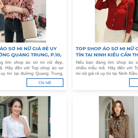
ÁO SƠ MI NỮ GIÁ RẺ UY
TOP SHOP ÁO SƠ MI NỮ G
ƯỜNG QUANG TRUNG, P.10,
TÍN TẠI NINH KIỀU CẦN T
g tìm shop áo sơ mi nữ đẹp,
Nếu bạn đang tìm shop áo s
ã. Hãy đến với Top shop áo sơ
nhiều mẫu mã. Hãy đến với T
 uy tín tại đường Quang Trung,
mi nữ giá rẻ uy tín tại Ninh Ki
p dưới đây.
đây.
Chi tiết