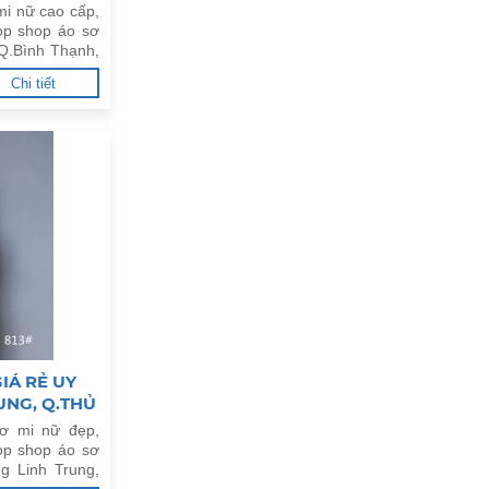
mi nữ cao cấp,
op shop áo sơ
 Q.Bình Thạnh,
Chi tiết
IÁ RẺ UY
UNG, Q.THỦ
ơ mi nữ đẹp,
op shop áo sơ
ng Linh Trung,