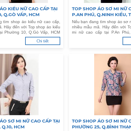
ÁO KIỂU NỮ CAO CẤP TẠI
TOP SHOP ÁO SƠ MI NỮ C
, Q.GÒ VẤP, HCM
P.AN PHÚ, Q.NINH KIỀU, 
 tìm shop áo kiểu nữ cao cấp,
Nếu bạn đang tìm shop áo sơ 
. Hãy đến với Top shop áo kiểu
nhiều mẫu mã. Hãy đến với T
tại Phường 10, Q.Gò Vấp, HCM
mi nữ cao cấp tại P.An Phú,
TP.Cần Thơ dưới đây.
Chi tiết
ÁO SƠ MI NỮ CAO CẤP TẠI
TOP SHOP ÁO SƠ MI NỮ C
 Q.10, HCM
PHƯỜNG 25, Q.BÌNH THẠ