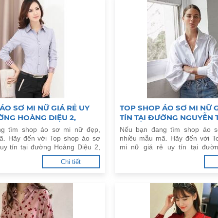
ÁO SƠ MI NỮ GIÁ RẺ UY
TOP SHOP ÁO SƠ MI NỮ G
ƯỜNG HOÀNG DIỆU 2,
TÍN TẠI ĐƯỜNG NGUYỄN 
UNG, Q.THỦ ĐỨC
PHƯƠNG, P.8, Q.10
g tìm shop áo sơ mi nữ đẹp,
Nếu bạn đang tìm shop áo s
ã. Hãy đến với Top shop áo sơ
nhiều mẫu mã. Hãy đến với T
 uy tín tại đường Hoàng Diệu 2,
mi nữ giá rẻ uy tín tại đườ
 Q.Thủ Đức dưới đây.
Phương, P.8, Q.10 dưới đây.
Chi tiết