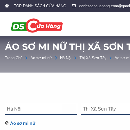
TOP DANH SÁCH CỬA HÀNG
danhsachcuahang.com@gmai
ÁO SƠ MI NỮ THỊ XÃ SƠN 
Trang Chủ
Áo sơ mi nữ
Hà Nội
Thị Xã Sơn Tây
Áo sơ mi
Áo sơ mi nữ