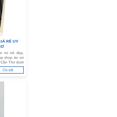
IÁ RẺ UY
HƠ
ơ mi nữ đẹp,
op shop áo sơ
ều Cần Thơ dưới
Chi tiết