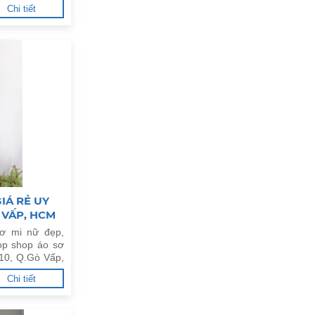
Chi tiết
IÁ RẺ UY
 VẤP, HCM
ơ mi nữ đẹp,
op shop áo sơ
 10, Q.Gò Vấp,
Chi tiết