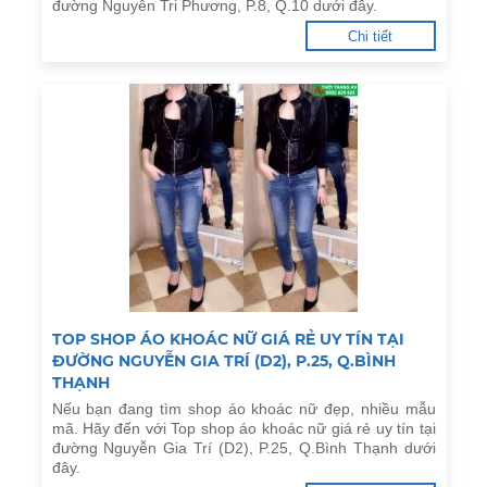
đường Nguyễn Tri Phương, P.8, Q.10 dưới đây.
Chi tiết
TOP SHOP ÁO KHOÁC NỮ GIÁ RẺ UY TÍN TẠI
ĐƯỜNG NGUYỄN GIA TRÍ (D2), P.25, Q.BÌNH
THẠNH
Nếu bạn đang tìm shop áo khoác nữ đẹp, nhiều mẫu
mã. Hãy đến với Top shop áo khoác nữ giá rẻ uy tín tại
đường Nguyễn Gia Trí (D2), P.25, Q.Bình Thạnh dưới
đây.