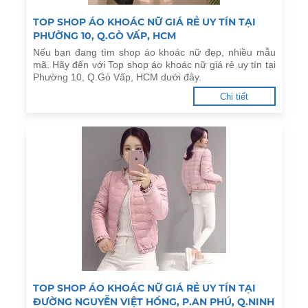
TOP SHOP ÁO KHOÁC NỮ GIÁ RẺ UY TÍN TẠI
PHƯỜNG 10, Q.GÒ VẤP, HCM
Nếu bạn đang tìm shop áo khoác nữ đẹp, nhiều mẫu
mã. Hãy đến với Top shop áo khoác nữ giá rẻ uy tín tại
Phường 10, Q.Gò Vấp, HCM dưới đây.
Chi tiết
TOP SHOP ÁO KHOÁC NỮ GIÁ RẺ UY TÍN TẠI
ĐƯỜNG NGUYỄN VIỆT HỒNG, P.AN PHÚ, Q.NINH