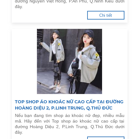
đường Nguyễn Việt Hồng, P.An Phú, Q.Ninh Kiều dưới
đây.
Chi tiết
TOP SHOP ÁO KHOÁC NỮ CAO CẤP TẠI ĐƯỜNG
HOÀNG DIỆU 2, P.LINH TRUNG, Q.THỦ ĐỨC
Nếu bạn đang tìm shop áo khoác nữ đẹp, nhiều mẫu
mã. Hãy đến với Top shop áo khoác nữ cao cấp tại
đường Hoàng Diệu 2, P.Linh Trung, Q.Thủ Đức dưới
đây.