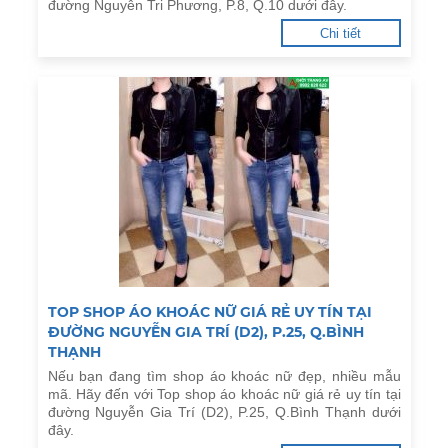
đường Nguyễn Tri Phương, P.8, Q.10 dưới đây.
Chi tiết
TOP SHOP ÁO KHOÁC NỮ GIÁ RẺ UY TÍN TẠI
ĐƯỜNG NGUYỄN GIA TRÍ (D2), P.25, Q.BÌNH
THẠNH
Nếu bạn đang tìm shop áo khoác nữ đẹp, nhiều mẫu
mã. Hãy đến với Top shop áo khoác nữ giá rẻ uy tín tại
đường Nguyễn Gia Trí (D2), P.25, Q.Bình Thạnh dưới
đây.