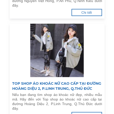
đường Nguyễn Việt Hồng, P.An Phú, Q.Ninh Kiều dưới
đây.
Chi tiết
TOP SHOP ÁO KHOÁC NỮ CAO CẤP TẠI ĐƯỜNG
HOÀNG DIỆU 2, P.LINH TRUNG, Q.THỦ ĐỨC
Nếu bạn đang tìm shop áo khoác nữ đẹp, nhiều mẫu
mã. Hãy đến với Top shop áo khoác nữ cao cấp tại
đường Hoàng Diệu 2, P.Linh Trung, Q.Thủ Đức dưới
đây.