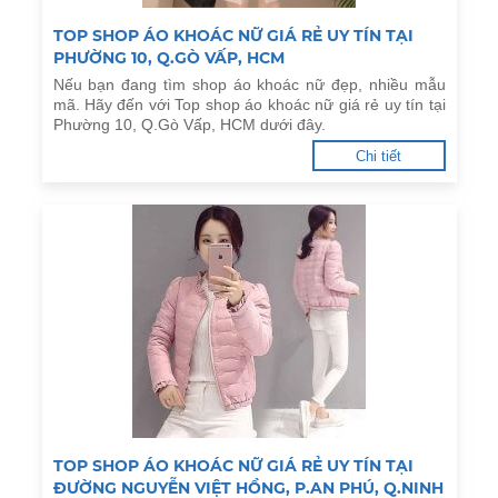
TOP SHOP ÁO KHOÁC NỮ GIÁ RẺ UY TÍN TẠI
PHƯỜNG 10, Q.GÒ VẤP, HCM
Nếu bạn đang tìm shop áo khoác nữ đẹp, nhiều mẫu
mã. Hãy đến với Top shop áo khoác nữ giá rẻ uy tín tại
Phường 10, Q.Gò Vấp, HCM dưới đây.
Chi tiết
TOP SHOP ÁO KHOÁC NỮ GIÁ RẺ UY TÍN TẠI
ĐƯỜNG NGUYỄN VIỆT HỒNG, P.AN PHÚ, Q.NINH