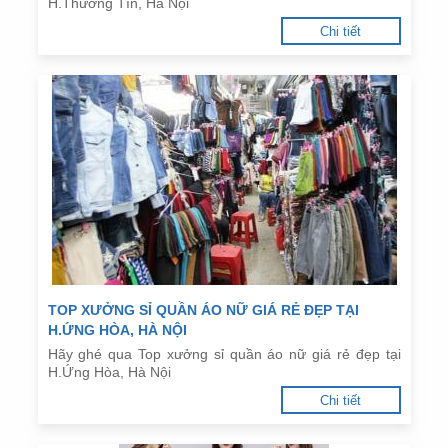
H.Thường Tín, Hà Nội
Chi tiết
TOP XƯỞNG SỈ QUẦN ÁO NỮ GIÁ RẺ ĐẸP TẠI
H.ỨNG HÒA, HÀ NỘI
Hãy ghé qua Top xưởng sỉ quần áo nữ giá rẻ đẹp tại
H.Ứng Hòa, Hà Nội
Chi tiết