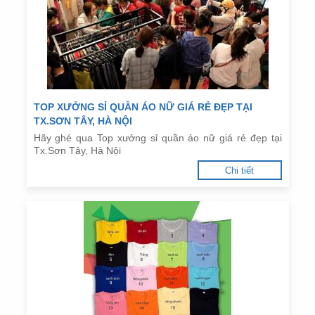
TOP XƯỞNG SỈ QUẦN ÁO NỮ GIÁ RẺ ĐẸP TẠI
TX.SƠN TÂY, HÀ NỘI
Hãy ghé qua Top xưởng sỉ quần áo nữ giá rẻ đẹp tại
Tx.Sơn Tây, Hà Nội
Chi tiết