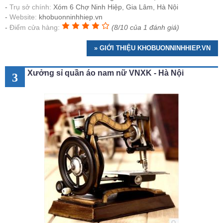
Trụ sở chính:
Xóm 6 Chợ Ninh Hiệp, Gia Lâm, Hà Nội
Website:
khobuonninhhiep.vn
Điểm cửa hàng:
(8/10 của 1 đánh giá)
» GIỚI THIỆU KHOBUONNINHHIEP.VN
Xưởng sỉ quần áo nam nữ VNXK - Hà Nội
3