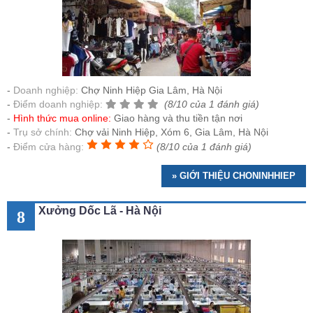
Doanh nghiệp:
Chợ Ninh Hiệp Gia Lâm, Hà Nội
Điểm doanh nghiệp:
(8/10 của 1 đánh giá)
Hình thức mua online:
Giao hàng và thu tiền tận nơi
Trụ sở chính:
Chợ vải Ninh Hiệp, Xóm 6, Gia Lâm, Hà Nội
Điểm cửa hàng:
(8/10 của 1 đánh giá)
» GIỚI THIỆU CHONINHHIEP
Xưởng Dốc Lã - Hà Nội
8