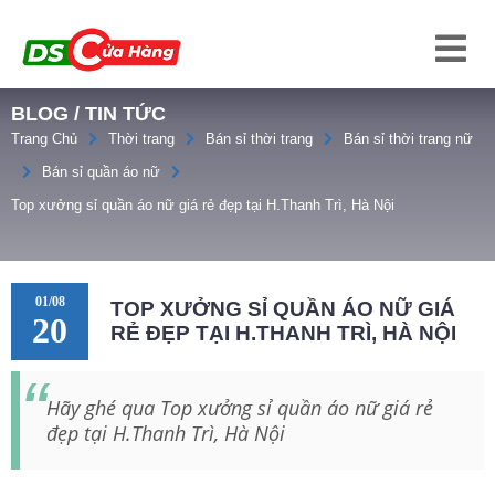
BLOG / TIN TỨC
Trang Chủ
Thời trang
Bán sỉ thời trang
Bán sỉ thời trang nữ
Bán sỉ quần áo nữ
Top xưởng sỉ quần áo nữ giá rẻ đẹp tại H.Thanh Trì, Hà Nội
01/08
TOP XƯỞNG SỈ QUẦN ÁO NỮ GIÁ
20
RẺ ĐẸP TẠI H.THANH TRÌ, HÀ NỘI
Hãy ghé qua Top xưởng sỉ quần áo nữ giá rẻ
đẹp tại H.Thanh Trì, Hà Nội