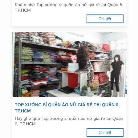
Khám phá Top xưởng sỉ quần áo nữ giá rẻ tại Quận 5,
TP.HCM
Chi tiết
TOP XƯỞNG SỈ QUẦN ÁO NỮ GIÁ RẺ TẠI QUẬN 6,
TP.HCM
Hãy ghé qua Top xưởng sỉ quần áo nữ giá rẻ tại Quận
6, TP.HCM
Chi tiết