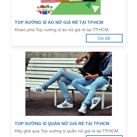
TOP XƯỞNG SỈ ÁO NỮ GIÁ RẺ TẠI TP.HCM
Khám phá Top xưởng sỉ áo nữ giá rẻ tại TP.HCM
Chi tiết
TOP XƯỞNG SỈ QUẦN NỮ GIÁ RẺ TẠI TP.HCM
Hãy ghé qua Top xưởng sỉ quần nữ giá rẻ tại TP.HCM