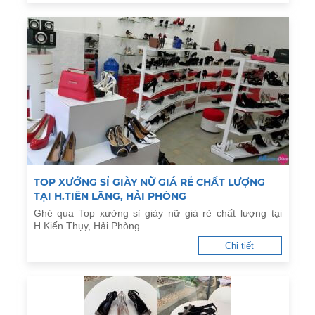
TOP XƯỞNG SỈ GIÀY NỮ GIÁ RẺ CHẤT LƯỢNG
TẠI H.TIÊN LÃNG, HẢI PHÒNG
Ghé qua Top xưởng sỉ giày nữ giá rẻ chất lượng tại
H.Kiến Thụy, Hải Phòng
Chi tiết