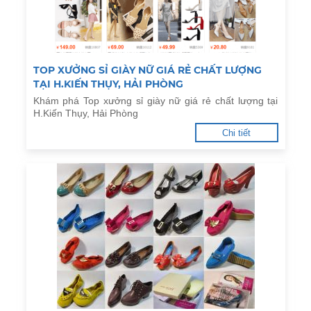
TOP XƯỞNG SỈ GIÀY NỮ GIÁ RẺ CHẤT LƯỢNG
TẠI H.KIẾN THỤY, HẢI PHÒNG
Khám phá Top xưởng sỉ giày nữ giá rẻ chất lượng tại
H.Kiến Thụy, Hải Phòng
Chi tiết