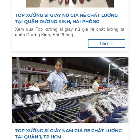
TOP XƯỞNG SỈ GIÀY NỮ GIÁ RẺ CHẤT LƯỢNG
TẠI QUẬN DƯƠNG KINH, HẢI PHÒNG
Xem qua Top xưởng sỉ giày nữ giá rẻ chất lượng tại
quận Dương Kinh, Hải Phòng
Chi tiết
TOP XƯỞNG SỈ GIÀY NAM GIÁ RẺ CHẤT LƯỢNG
TẠI QUẬN 1, TP.HCM