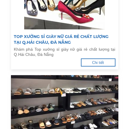
TOP XƯỞNG SỈ GIÀY NỮ GIÁ RẺ CHẤT LƯỢNG
TẠI Q.HẢI CHÂU, ĐÀ NẴNG
Khám phá Top xưởng sỉ giày nữ giá rẻ chất lượng tại
Q.Hải Châu, Đà Nẵng
Chi tiết