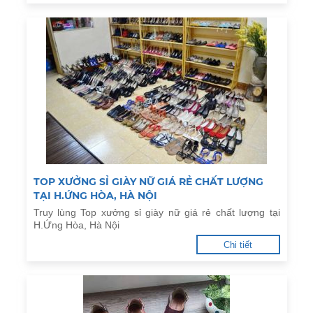
TOP XƯỞNG SỈ GIÀY NỮ GIÁ RẺ CHẤT LƯỢNG
TẠI H.ỨNG HÒA, HÀ NỘI
Truy lùng Top xưởng sỉ giày nữ giá rẻ chất lượng tại
H.Ứng Hòa, Hà Nội
Chi tiết