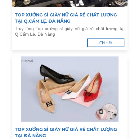
TOP XƯỞNG SỈ GIÀY NỮ GIÁ RẺ CHẤT LƯỢNG
TẠI Q.CẨM LỆ, ĐÀ NẴNG
Truy lùng Top xưởng sỉ giày nữ giá rẻ chất lượng tại
Q.Cẩm Lệ, Đà Nẵng
Chi tiết
TOP XƯỞNG SỈ GIÀY NỮ GIÁ RẺ CHẤT LƯỢNG
TẠI ĐÀ NẴNG