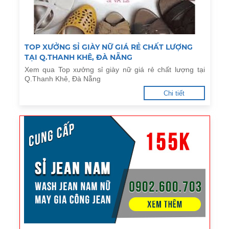
TOP XƯỞNG SỈ GIÀY NỮ GIÁ RẺ CHẤT LƯỢNG
TẠI Q.THANH KHÊ, ĐÀ NẴNG
Xem qua Top xưởng sỉ giày nữ giá rẻ chất lượng tại
Q.Thanh Khê, Đà Nẵng
Chi tiết