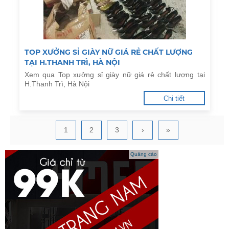
TOP XƯỞNG SỈ GIÀY NỮ GIÁ RẺ CHẤT LƯỢNG
TẠI H.THANH TRÌ, HÀ NỘI
Xem qua Top xưởng sỉ giày nữ giá rẻ chất lượng tại
H.Thanh Trì, Hà Nội
Chi tiết
1
2
3
›
»
Quảng cáo