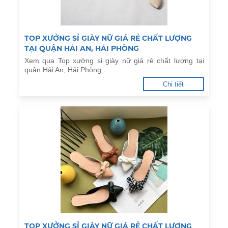
TOP XƯỞNG SỈ GIÀY NỮ GIÁ RẺ CHẤT LƯỢNG
TẠI QUẬN HẢI AN, HẢI PHÒNG
Xem qua Top xưởng sỉ giày nữ giá rẻ chất lượng tại
quận Hải An, Hải Phòng
Chi tiết
TOP XƯỞNG SỈ GIÀY NỮ GIÁ RẺ CHẤT LƯỢNG