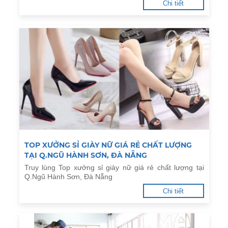
Chi tiết
TOP XƯỞNG SỈ GIÀY NỮ GIÁ RẺ CHẤT LƯỢNG
TẠI Q.NGŨ HÀNH SƠN, ĐÀ NẴNG
Truy lùng Top xưởng sỉ giày nữ giá rẻ chất lượng tại
Q.Ngũ Hành Sơn, Đà Nẵng
Chi tiết