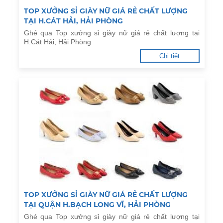
TOP XƯỞNG SỈ GIÀY NỮ GIÁ RẺ CHẤT LƯỢNG
TẠI H.CÁT HẢI, HẢI PHÒNG
Ghé qua Top xưởng sỉ giày nữ giá rẻ chất lượng tại
H.Cát Hải, Hải Phòng
Chi tiết
TOP XƯỞNG SỈ GIÀY NỮ GIÁ RẺ CHẤT LƯỢNG
TẠI QUẬN H.BẠCH LONG VĨ, HẢI PHÒNG
Ghé qua Top xưởng sỉ giày nữ giá rẻ chất lượng tại