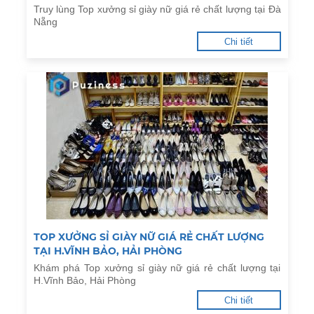
Truy lùng Top xưởng sỉ giày nữ giá rẻ chất lượng tại Đà
Nẵng
Chi tiết
TOP XƯỞNG SỈ GIÀY NỮ GIÁ RẺ CHẤT LƯỢNG
TẠI H.VĨNH BẢO, HẢI PHÒNG
Khám phá Top xưởng sỉ giày nữ giá rẻ chất lượng tại
H.Vĩnh Bảo, Hải Phòng
Chi tiết