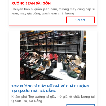
XƯỞNG JEAN SÀI GÒN
Chuyên bán sỉ quần jean nam, xưởng may cung cấp sỉ
jean, may gia công, wash jean chất lượng
Chi tiết
TOP XƯỞNG SỈ GIÀY NỮ GIÁ RẺ CHẤT LƯỢNG
TẠI Q.SƠN TRÀ, ĐÀ NẴNG
Khám phá Top xưởng sỉ giày nữ giá rẻ chất lượng tại
Q.Sơn Trà, Đà Nẵng