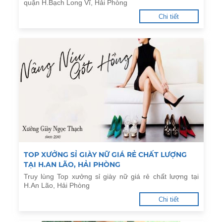
quận H.Bạch Long Vĩ, Hải Phòng
Chi tiết
TOP XƯỞNG SỈ GIÀY NỮ GIÁ RẺ CHẤT LƯỢNG
TẠI H.AN LÃO, HẢI PHÒNG
Truy lùng Top xưởng sỉ giày nữ giá rẻ chất lượng tại
H.An Lão, Hải Phòng
Chi tiết