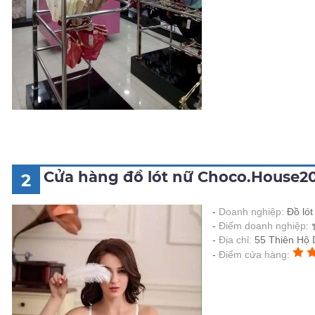
Cửa hàng đồ lót nữ Choco.House20
2
Doanh nghiệp:
Đồ ló
Điểm doanh nghiệp:
Địa chỉ:
55 Thiên Hộ
Điểm cửa hàng: