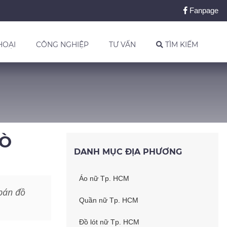
Fanpage
HOẠI
CÔNG NGHIỆP
TƯ VẤN
TÌM KIẾM
GÒ
DANH MỤC ĐỊA PHƯƠNG
Áo nữ Tp. HCM
bán đồ
Quần nữ Tp. HCM
Đồ lót nữ Tp. HCM