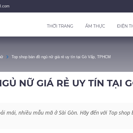
l.com
THỜI TRANG
ẨM THỰC
ĐIỆN T
nữ
Top shop bán đồ ngủ nữ giá rẻ uy tín tại Gò Vấp, TPHCM
Ủ NỮ GIÁ RẺ UY TÍN TẠI 
ải mái, nhiều mẫu mã ở Sài Gòn. Hãy đến với Top shop 