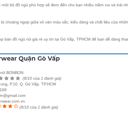
ì một bộ đồ ngủ phù hợp sẽ đem đến cho bạn nhiều niềm vui và trải n
ể bị choáng ngợp giữa vô vàn màu sắc, kiểu dáng và chất liệu của nhữ
op bán đồ ngủ nữ giá rẻ uy tín tại Gò Vấp, TPHCM để bạn dễ dàng th
rwear Quận Gò Vấp
t nữ BONBON
(8/10 của 1 đánh giá)
ung, P.10, Q. Gò Vấp, TP.HCM
168
cm@gmail.com
rwear.com.vn
(8/10 của 1 đánh giá)