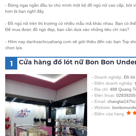
- Đừng ngại ngần đầu tư cho mình một bộ đồ ngủ nữ cao cấp, bởi v
hơn là bạn nghĩ đấy.
- Đồ ngủ nữ trên thị trường có nhiều mẫu mã khác nhau. Bạn có th
Để mua được đồ ngủ đẹp, bạn cần dựa vào những tiêu chí nào?
- Hôm nay danhsachcuahang.com sẽ giới thiệu đến các bạn Top sh
chọn lựa.
Cửa hàng đồ lót nữ Bon Bon Unde
1
Doanh nghiệp:
Đồ ló
Điểm doanh nghiệp:
Địa chỉ:
488 Quang Tr
Điện thoại:
02839205
Email:
changtai147h
Website:
bonbonunde
Điểm cửa hàng: