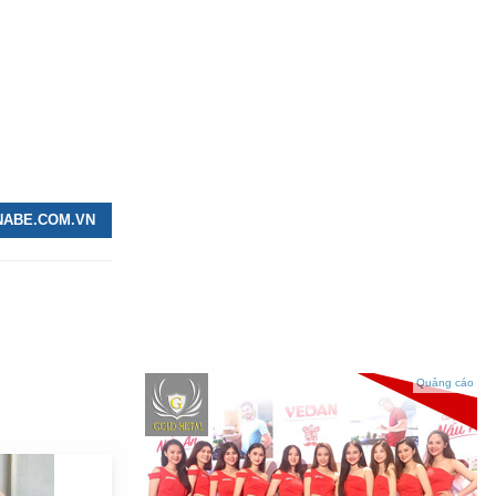
NNABE.COM.VN
Quảng cáo