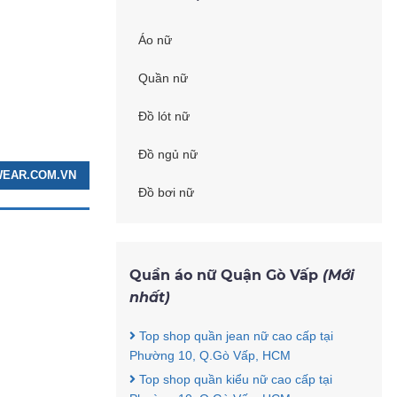
Áo nữ
Quần nữ
Đồ lót nữ
Đồ ngủ nữ
WEAR.COM.VN
Đồ bơi nữ
Quần áo nữ Quận Gò Vấp
(Mới
nhất)
Top shop quần jean nữ cao cấp tại
Phường 10, Q.Gò Vấp, HCM
Top shop quần kiểu nữ cao cấp tại