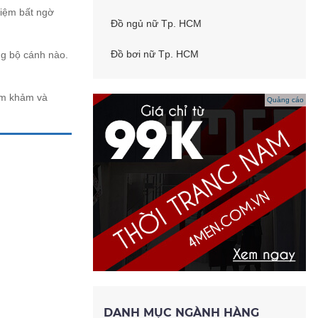
hiệm bất ngờ
Đồ ngủ nữ Tp. HCM
Đồ bơi nữ Tp. HCM
ng bộ cánh nào.
am khảm và
Quảng cáo
DANH MỤC NGÀNH HÀNG