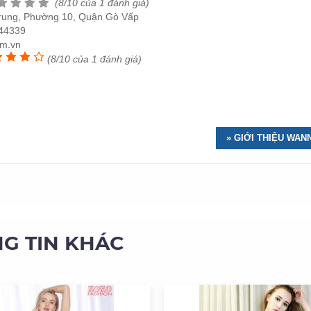
(8/10 của 1 đánh giá)
rung, Phường 10, Quận Gò Vấp
44339
m.vn
(8/10 của 1 đánh giá)
» GIỚI THIỆU WA
G TIN KHÁC