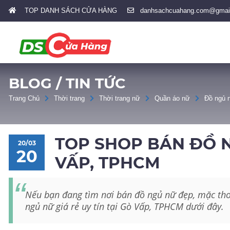
TOP DANH SÁCH CỬA HÀNG
danhsachcuahang.com@gmai
BLOG / TIN TỨC
Trang Chủ
Thời trang
Thời trang nữ
Quần áo nữ
Đồ ngủ 
TOP SHOP BÁN ĐỒ NG
20/03
20
VẤP, TPHCM
Nếu bạn đang tìm nơi bán đồ ngủ nữ đẹp, mặc tho
ngủ nữ giá rẻ uy tín tại Gò Vấp, TPHCM dưới đây.