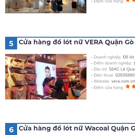
Điểm cửa hàng:
Cửa hàng đồ lót nữ VERA Quận Gò
5
Doanh nghiệp:
Đồ ló
Điểm doanh nghiệp:
Địa chỉ:
564C Lê Qua
Điện thoại:
02835880
Website:
vera.com.vn
Điểm cửa hàng:
Cửa hàng đồ lót nữ Wacoal Quận 
6