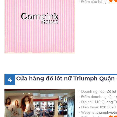
Điểm cửa hàng:
Cửa hàng đồ lót nữ Triumph Quận
4
Doanh nghiệp:
Đồ ló
Điểm doanh nghiệp:
Địa chỉ:
110 Quang T
Điện thoại:
028 3829
Website:
triumphviet