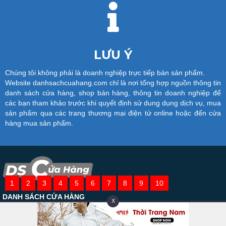
LƯU Ý
Chúng tôi không phải là doanh nghiệp trực tiếp bán sản phẩm.
Website danhsachcuahang.com chỉ là nơi tổng hợp nguồn thông tin
danh sách cửa hàng, shop bán hàng, thông tin doanh nghiệp để
các bạn tham khảo trước khi quyết định sử dung dụng dịch vụ, mua
sản phẩm qua các trang thương mại điện tử online hoặc đến cửa
hàng mua sản phẩm.
1
2
3
4
5
6
7
8
9
10
DANH SÁCH CỬA HÀNG
X
Thông tin hay về shop thời trang / danh sách cửa hàng bán buôn
giá rẻ, uy chất lượng trên toàn quốc