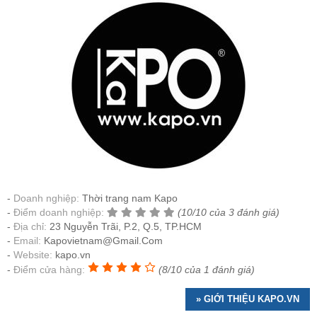
Doanh nghiệp:
Thời trang nam Kapo
Điểm doanh nghiệp:
(10/10 của 3 đánh giá)
Địa chỉ:
23 Nguyễn Trãi, P.2, Q.5, TP.HCM
Email:
Kapovietnam@Gmail.Com
Website:
kapo.vn
Điểm cửa hàng:
(8/10 của 1 đánh giá)
» GIỚI THIỆU KAPO.VN