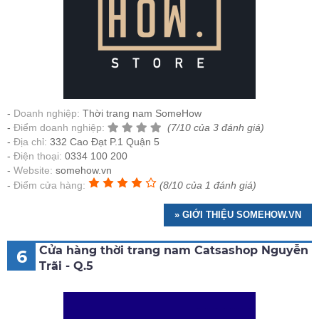
Doanh nghiệp:
Thời trang nam SomeHow
Điểm doanh nghiệp:
(7/10 của 3 đánh giá)
Địa chỉ:
332 Cao Đạt P.1 Quận 5
Điện thoại:
0334 100 200
Website:
somehow.vn
Điểm cửa hàng:
(8/10 của 1 đánh giá)
» GIỚI THIỆU SOMEHOW.VN
Cửa hàng thời trang nam Catsashop Nguyễn
6
Trãi - Q.5