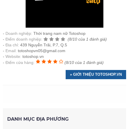
Doanh nghiệp:
Thời trang nam nữ Totoshop
Điểm doanh nghiệp:
(8/10 của 1 đánh giá)
Địa chỉ:
439 Nguyễn Trãi, P.7, Q.5
Email:
totoshopvn05@gmail.com
Website:
totoshop.vn
Điểm cửa hàng:
(8/10 của 1 đánh giá)
» GIỚI THIỆU TOTOSHOP.VN
DANH MỤC ĐỊA PHƯƠNG