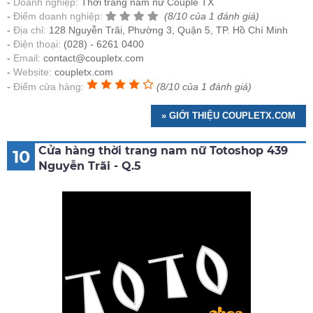
Doanh nghiệp:
Thời trang nam nữ Couple TX
Điểm doanh nghiệp:
(8/10 của 1 đánh giá)
Địa chỉ:
128 Nguyễn Trãi, Phường 3, Quận 5, TP. Hồ Chí Minh
Điện thoại:
(028) - 6261 0400
Email:
contact@coupletx.com
Website:
coupletx.com
Điểm cửa hàng:
(8/10 của 1 đánh giá)
» GIỚI THIỆU COUPLETX.COM
Cửa hàng thời trang nam nữ Totoshop 439
10
Nguyễn Trãi - Q.5