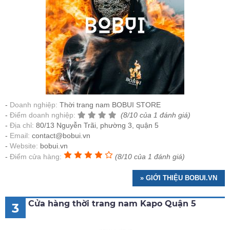
Doanh nghiệp:
Thời trang nam BOBUI STORE
Điểm doanh nghiệp:
(8/10 của 1 đánh giá)
Địa chỉ:
80/13 Nguyễn Trãi, phường 3, quận 5
Email:
contact@bobui.vn
Website:
bobui.vn
Điểm cửa hàng:
(8/10 của 1 đánh giá)
» GIỚI THIỆU BOBUI.VN
Cửa hàng thời trang nam Kapo Quận 5
3