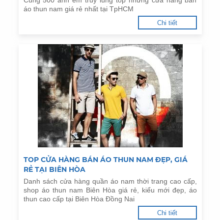
Cùng 500 anh em truy lùng top những cửa hàng bán
áo thun nam giá rẻ nhất tại TpHCM
Chi tiết
TOP CỬA HÀNG BÁN ÁO THUN NAM ĐẸP, GIÁ
RẺ TẠI BIÊN HÒA
Danh sách cửa hàng quần áo nam thời trang cao cấp,
shop áo thun nam Biên Hòa giá rẻ, kiểu mới đẹp, áo
thun cao cấp tại Biên Hòa Đồng Nai
Chi tiết