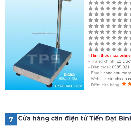
Hình thức mua onlin
Trụ sở chính:
12 Đườ
Điện thoại:
0985 921 
Email:
candientutoan
Website:
sieuthican.
Điểm cửa hàng:
Cửa hàng cân điện tử Tiến Đạt Bì
7