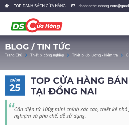
TOP DANH SÁCH CỬA HÀNG
danhsachcuahang.com@gmai
BLOG / TIN TỨC
Trang Chủ
Thiết bị công nghiệp
Thiết bị đo lường - kiểm tra
C
TOP CỬA HÀNG BÁN C
29/08
25
TẠI ĐỒNG NAI
Cân điện tử 100g mini chính xác cao, thiết kế nhỏ
nghiệm và pha chế, dễ sử dụng.