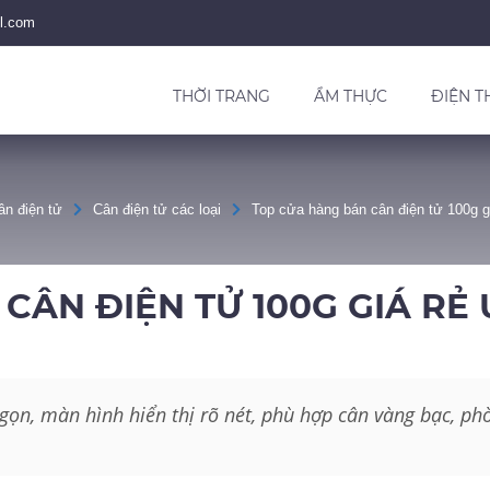
l.com
THỜI TRANG
ẨM THỰC
ĐIỆN T
ân điện tử
Cân điện tử các loại
Top cửa hàng bán cân điện tử 100g gi
ÂN ĐIỆN TỬ 100G GIÁ RẺ 
 gọn, màn hình hiển thị rõ nét, phù hợp cân vàng bạc, ph