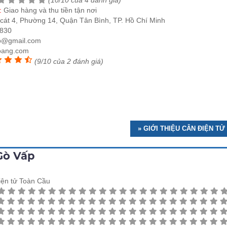
(10/10 của 4 đánh giá)
e:
Giao hàng và thu tiền tận nơi
cát 4, Phường 14, Quận Tân Bình, TP. Hồ Chí Minh
830
p@gmail.com
oang.com
(9/10 của 2 đánh giá)
» GIỚI THIỆU CÂN ĐIỆN T
Gò Vấp
iện tử Toàn Cầu