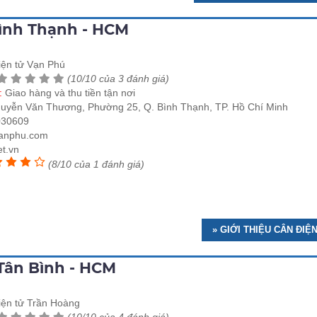
Bình Thạnh - HCM
iện tử Vạn Phú
(10/10 của 3 đánh giá)
e:
Giao hàng và thu tiền tận nơi
guyễn Văn Thương, Phường 25, Q. Bình Thạnh, TP. Hồ Chí Minh
030609
anphu.com
t.vn
(8/10 của 1 đánh giá)
» GIỚI THIỆU CÂN ĐIỆ
Tân Bình - HCM
iện tử Trần Hoàng