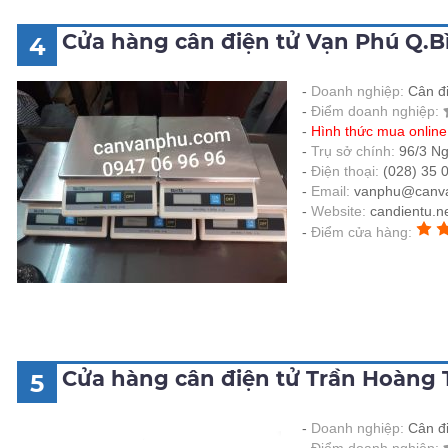
Cửa hàng cân điện tử Vạn Phú Q.
4
Doanh nghiệp:
Cân đ
Điểm doanh nghiệp:
Hình thức mua onlin
Trụ sở chính:
96/3 N
Điện thoại:
(028) 35 
Email:
vanphu@canv
Website:
candientu.ne
Điểm cửa hàng:
Cửa hàng cân điện tử Trần Hoàng 
5
Doanh nghiệp:
Cân đ