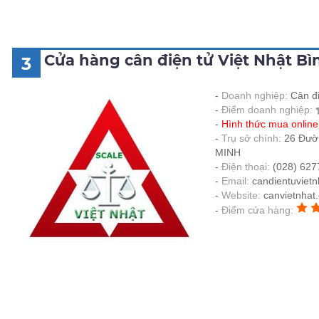
Cửa hàng cân điện tử Việt Nhật B
3
Doanh nghiệp:
Cân đi
Điểm doanh nghiệp:
Hình thức mua onlin
Trụ sở chính:
26 Đườ
MINH
Điện thoại:
(028) 627
Email:
candientuviet
Website:
canvietnhat
Điểm cửa hàng: