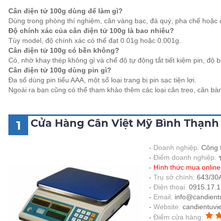
Cân điện tử 100g dùng để làm gì?
Dùng trong phòng thí nghiệm, cân vàng bạc, đá quý, pha chế hoặc 
Độ chính xác của cân điện tử 100g là bao nhiêu?
Tùy model, độ chính xác có thể đạt 0.01g hoặc 0.001g.
Cân điện tử 100g có bền không?
Có, nhờ khay thép không gỉ và chế độ tự động tắt tiết kiệm pin, độ
Cân điện tử 100g dùng pin gì?
Đa số dùng pin tiểu AAA, một số loại trang bị pin sạc tiện lợi.
Ngoài ra bạn cũng có thể tham khảo thêm các loại cân treo, cân bà
Cửa Hàng Cân Việt Mỹ Bình Thạnh
1
Doanh nghiệp:
Công t
Điểm doanh nghiệp:
Hình thức mua onlin
Trụ sở chính:
643/30A
Điện thoại:
0915.17.1
Email:
info@candient
Website:
candientuvi
Điểm cửa hàng: