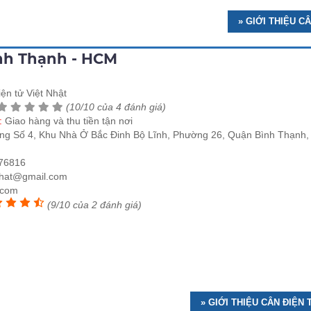
» GIỚI THIỆU C
ình Thạnh - HCM
ện tử Việt Nhật
(10/10 của 4 đánh giá)
e:
Giao hàng và thu tiền tận nơi
ng Số 4, Khu Nhà Ở Bắc Đinh Bộ Lĩnh, Phường 26, Quận Bình Thạnh,
76816
nhat@gmail.com
.com
(9/10 của 2 đánh giá)
» GIỚI THIỆU CÂN ĐIỆN 