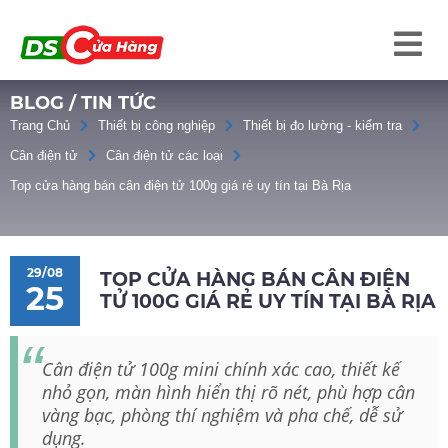
BLOG / TIN TỨC
Trang Chủ
Thiết bị công nghiệp
Thiết bị đo lường - kiểm tra
Cân điện tử
Cân điện tử các loại
Top cửa hàng bán cân điện tử 100g giá rẻ uy tín tại Bà Rịa
29/08
TOP CỬA HÀNG BÁN CÂN ĐIỆN
25
TỬ 100G GIÁ RẺ UY TÍN TẠI BÀ RỊA
Cân điện tử 100g mini chính xác cao, thiết kế
nhỏ gọn, màn hình hiển thị rõ nét, phù hợp cân
vàng bạc, phòng thí nghiệm và pha chế, dễ sử
dụng.