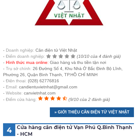
Doanh nghiệp:
Cân điện tử Việt Nhật
Điểm doanh nghiệp:
(10/10 của 4 đánh giá)
Hình thức mua online:
Giao hàng và thu tiền tận nơi
Trụ sở chính:
26 Đường Số 4, Khu Nhà Ở Bắc Đinh Bộ Lĩnh,
Phường 26, Quận Bình Thạnh, TP.HỒ CHÍ MINH
Điện thoại:
(028) 62776816
Email:
candientuvietnhat@gmail.com
Website:
canvietnhat.com
Điểm cửa hàng:
(9/10 của 2 đánh giá)
» GIỚI THIỆU CÂN ĐIỆN TỬ VIỆT NHẬT
Cửa hàng cân điện tử Vạn Phú Q.Bình Thạnh
4
- HCM