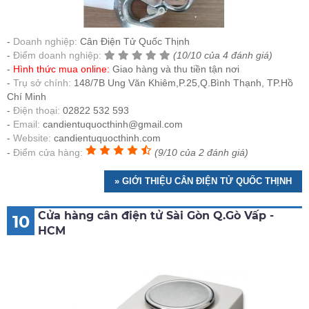
Doanh nghiệp:
Cân Điện Tử Quốc Thịnh
Điểm doanh nghiệp:
(10/10 của 4 đánh giá)
Hình thức mua online:
Giao hàng và thu tiền tận nơi
Trụ sở chính:
148/7B Ung Văn Khiêm,P.25,Q.Bình Thạnh, TP.Hồ
Chí Minh
Điện thoại:
02822 532 593
Email:
candientuquocthinh@gmail.com
Website:
candientuquocthinh.com
Điểm cửa hàng:
(9/10 của 2 đánh giá)
» GIỚI THIỆU CÂN ĐIỆN TỬ QUỐC THỊNH
Cửa hàng cân điện tử Sài Gòn Q.Gò Vấp -
10
HCM