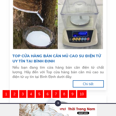
TOP CỬA HÀNG BÁN CÂN MỦ CAO SU ĐIỆN TỬ
UY TÍN TẠI BÌNH ĐỊNH
Nếu bạn đang tìm cửa hàng bán cân điện tử chất
lượng. Hãy đến với Top cửa hàng bán cân mủ cao su
điện tử uy tín tại Bình Định dưới đây.
Chi tiết
1
2
3
4
5
6
7
8
9
10
X