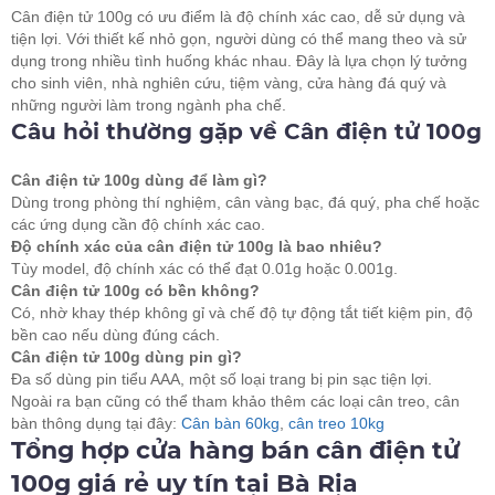
Cân điện tử 100g có ưu điểm là độ chính xác cao, dễ sử dụng và
tiện lợi. Với thiết kế nhỏ gọn, người dùng có thể mang theo và sử
dụng trong nhiều tình huống khác nhau. Đây là lựa chọn lý tưởng
cho sinh viên, nhà nghiên cứu, tiệm vàng, cửa hàng đá quý và
những người làm trong ngành pha chế.
Câu hỏi thường gặp về Cân điện tử 100g
Cân điện tử 100g dùng để làm gì?
Dùng trong phòng thí nghiệm, cân vàng bạc, đá quý, pha chế hoặc
các ứng dụng cần độ chính xác cao.
Độ chính xác của cân điện tử 100g là bao nhiêu?
Tùy model, độ chính xác có thể đạt 0.01g hoặc 0.001g.
Cân điện tử 100g có bền không?
Có, nhờ khay thép không gỉ và chế độ tự động tắt tiết kiệm pin, độ
bền cao nếu dùng đúng cách.
Cân điện tử 100g dùng pin gì?
Đa số dùng pin tiểu AAA, một số loại trang bị pin sạc tiện lợi.
Ngoài ra bạn cũng có thể tham khảo thêm các loại cân treo, cân
bàn thông dụng tại đây:
Cân bàn 60kg
,
cân treo 10kg
Tổng hợp cửa hàng bán cân điện tử
100g giá rẻ uy tín tại Bà Rịa