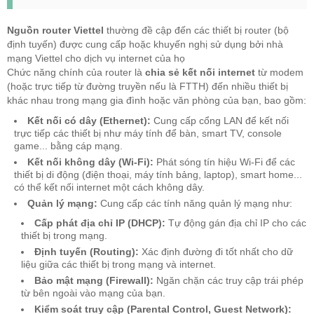
Nguồn router Viettel
thường đề cập đến các thiết bị router (bộ
định tuyến) được cung cấp hoặc khuyến nghị sử dụng bởi nhà
mạng Viettel cho dịch vụ internet của họ
Chức năng chính của router là
chia sẻ kết nối internet
từ modem
(hoặc trực tiếp từ đường truyền nếu là FTTH) đến nhiều thiết bị
khác nhau trong mạng gia đình hoặc văn phòng của bạn, bao gồm:
Kết nối có dây (Ethernet):
Cung cấp cổng LAN để kết nối
trực tiếp các thiết bị như máy tính để bàn, smart TV, console
game... bằng cáp mạng.
Kết nối không dây (Wi-Fi):
Phát sóng tín hiệu Wi-Fi để các
thiết bị di động (điện thoại, máy tính bảng, laptop), smart home...
có thể kết nối internet một cách không dây.
Quản lý mạng:
Cung cấp các tính năng quản lý mạng như:
Cấp phát địa chỉ IP (DHCP):
Tự động gán địa chỉ IP cho các
thiết bị trong mạng.
Định tuyến (Routing):
Xác định đường đi tốt nhất cho dữ
liệu giữa các thiết bị trong mạng và internet.
Bảo mật mạng (Firewall):
Ngăn chặn các truy cập trái phép
từ bên ngoài vào mạng của bạn.
Kiểm soát truy cập (Parental Control, Guest Network):