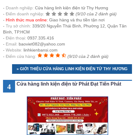
Doanh nghiệp:
Cửa hàng linh kiện điện tử Thy Hương
Điểm doanh nghiệp:
(9/10 của 2 đánh giá)
Hình thức mua online:
Giao hàng và thu tiền tận nơi
Trụ sở chính:
339/20 Nguyễn Thái Bình, Phường 12, Quận Tân
Bình, TP.HCM
Điện thoại:
0937.335.416
Email:
baoviet082@yahoo.com
Website:
linhkienbansi.com
Điểm cửa hàng:
(9/10 của 2 đánh giá)
» GIỚI THIỆU CỬA HÀNG LINH KIỆN ĐIỆN TỬ THY HƯƠNG
Cửa hàng linh kiện điện tử Phát Đạt Tiến Phát
4