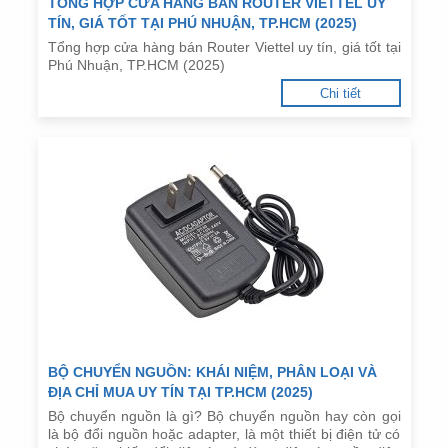
TỔNG HỢP CỬA HÀNG BÁN ROUTER VIETTEL UY
TÍN, GIÁ TỐT TẠI PHÚ NHUẬN, TP.HCM (2025)
Tổng hợp cửa hàng bán Router Viettel uy tín, giá tốt tại
Phú Nhuận, TP.HCM (2025)
Chi tiết
BỘ CHUYỂN NGUỒN: KHÁI NIỆM, PHÂN LOẠI VÀ
ĐỊA CHỈ MUA UY TÍN TẠI TP.HCM (2025)
Bộ chuyển nguồn là gì? Bộ chuyển nguồn hay còn gọi
là bộ đổi nguồn hoặc adapter, là một thiết bị điện tử có