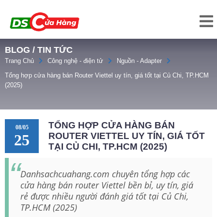
BLOG / TIN TỨC
Trang Chủ
Công nghệ - điện tử
Nguồn - Adapter
Tổng hợp cửa hàng bán Router Viettel uy tín, giá tốt tại Củ Chi, TP.HCM
(2025)
TỔNG HỢP CỬA HÀNG BÁN
08/05
ROUTER VIETTEL UY TÍN, GIÁ TỐT
25
TẠI CỦ CHI, TP.HCM (2025)
Danhsachcuahang.com chuyên tổng hợp các
cửa hàng bán router Viettel bền bỉ, uy tín, giá
rẻ được nhiều người đánh giá tốt tại Củ Chi,
TP.HCM (2025)