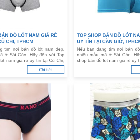
BÁN ĐỒ LÓT NAM GIÁ RẺ
TOP SHOP BÁN ĐỒ LÓT NA
 CỦ CHI, TPHCM
UY TÍN TẠI CẦN GIỜ, TPHC
g tìm nơi bán đồ lót nam đẹp,
Nếu bạn đang tìm nơi bán đồ
ã ở Sài Gòn. Hãy đến với Top
nhiều mẫu mã ở Sài Gòn. Hã
ót nam giá rẻ uy tín tại Củ Chi,
shop bán đồ lót nam giá rẻ uy t
đây.
TPHCM dưới đây.
Chi tiết