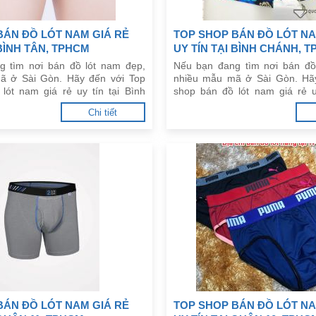
BÁN ĐỒ LÓT NAM GIÁ RẺ
TOP SHOP BÁN ĐỒ LÓT NA
 BÌNH TÂN, TPHCM
UY TÍN TẠI BÌNH CHÁNH, 
g tìm nơi bán đồ lót nam đẹp,
Nếu bạn đang tìm nơi bán đồ
ã ở Sài Gòn. Hãy đến với Top
nhiều mẫu mã ở Sài Gòn. Hã
lót nam giá rẻ uy tín tại Bình
shop bán đồ lót nam giá rẻ u
ưới đây.
Chánh, TPHCM dưới đây.
Chi tiết
BÁN ĐỒ LÓT NAM GIÁ RẺ
TOP SHOP BÁN ĐỒ LÓT NA