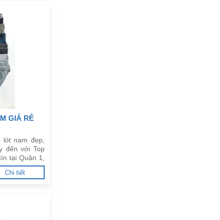
M GIÁ RẺ
 lót nam đẹp,
y đến với Top
ín tại Quận 1,
Chi tiết