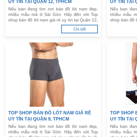
UY TÍN TẠI QUẬN 12, TPHCM
UY TÍN TẠI
Nếu bạn đang tìm nơi bán đồ lót nam đẹp,
Nếu bạn đan
nhiều mẫu mã ở Sài Gòn. Hãy đến với Top
nhiều mẫu m
shop bán đồ lót nam giá rẻ uy tín tại Quận 12,
shop bán đồ l
TPHCM dưới đây.
TPHCM dưới 
Chi tiết
TOP SHOP BÁN ĐỒ LÓT NAM GIÁ RẺ
TOP SHOP 
UY TÍN TẠI QUẬN 9, TPHCM
UY TÍN TẠI
Nếu bạn đang tìm nơi bán đồ lót nam đẹp,
Nếu bạn đan
nhiều mẫu mã ở Sài Gòn. Hãy đến với Top
nhiều mẫu m