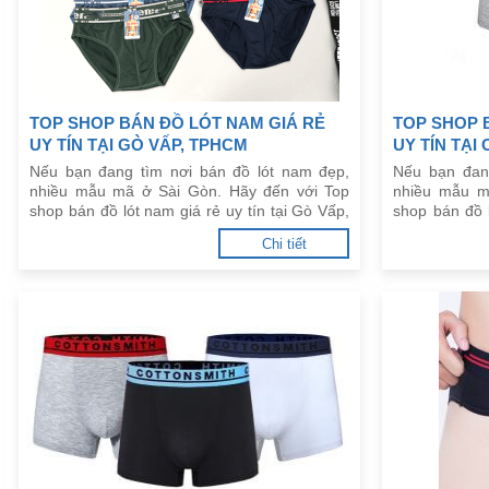
TOP SHOP BÁN ĐỒ LÓT NAM GIÁ RẺ
TOP SHOP 
UY TÍN TẠI GÒ VẤP, TPHCM
UY TÍN TẠI
Nếu bạn đang tìm nơi bán đồ lót nam đẹp,
Nếu bạn đan
nhiều mẫu mã ở Sài Gòn. Hãy đến với Top
nhiều mẫu m
shop bán đồ lót nam giá rẻ uy tín tại Gò Vấp,
shop bán đồ l
TPHCM dưới đây.
TPHCM dưới 
Chi tiết