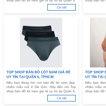
shop bán đồ lót nam giá rẻ uy tín tại Quận 9,
shop bán đồ l
TPHCM dưới đây.
TPHCM dưới 
Chi tiết
TOP SHOP BÁN ĐỒ LÓT NAM GIÁ RẺ
TOP SHOP 
UY TÍN TẠI QUẬN 6, TPHCM
UY TÍN TẠI
Nếu bạn đang tìm nơi bán đồ lót nam đẹp,
Nếu bạn đan
nhiều mẫu mã ở Sài Gòn. Hãy đến với Top
nhiều mẫu m
shop bán đồ lót nam giá rẻ uy tín tại Quận 6,
shop bán đồ l
TPHCM dưới đây.
TPHCM dưới 
Chi tiết