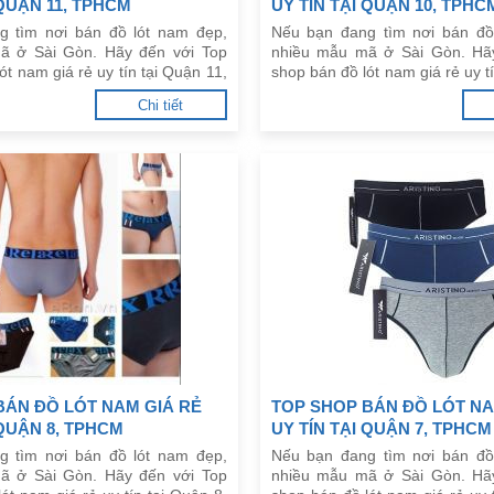
 QUẬN 11, TPHCM
UY TÍN TẠI QUẬN 10, TPHC
g tìm nơi bán đồ lót nam đẹp,
Nếu bạn đang tìm nơi bán đồ
ã ở Sài Gòn. Hãy đến với Top
nhiều mẫu mã ở Sài Gòn. Hã
ót nam giá rẻ uy tín tại Quận 11,
shop bán đồ lót nam giá rẻ uy t
đây.
TPHCM dưới đây.
Chi tiết
BÁN ĐỒ LÓT NAM GIÁ RẺ
TOP SHOP BÁN ĐỒ LÓT NA
 QUẬN 8, TPHCM
UY TÍN TẠI QUẬN 7, TPHCM
g tìm nơi bán đồ lót nam đẹp,
Nếu bạn đang tìm nơi bán đồ
ã ở Sài Gòn. Hãy đến với Top
nhiều mẫu mã ở Sài Gòn. Hã