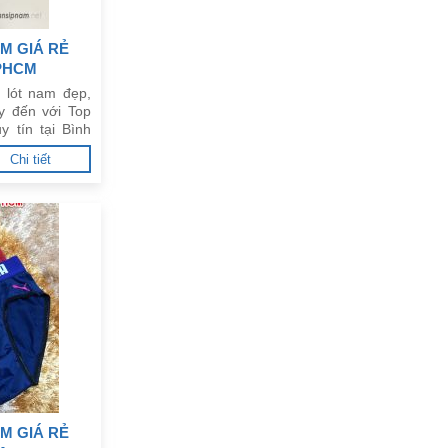
M GIÁ RẺ
TPHCM
 lót nam đẹp,
y đến với Top
y tín tại Bình
Chi tiết
M GIÁ RẺ