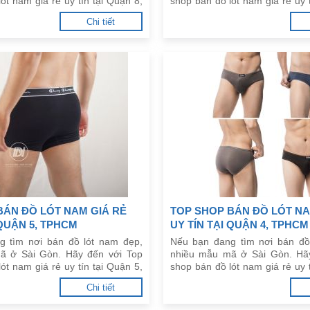
ót nam giá rẻ uy tín tại Quận 8,
shop bán đồ lót nam giá rẻ uy t
đây.
TPHCM dưới đây.
Chi tiết
BÁN ĐỒ LÓT NAM GIÁ RẺ
TOP SHOP BÁN ĐỒ LÓT NA
 QUẬN 5, TPHCM
UY TÍN TẠI QUẬN 4, TPHCM
g tìm nơi bán đồ lót nam đẹp,
Nếu bạn đang tìm nơi bán đồ
ã ở Sài Gòn. Hãy đến với Top
nhiều mẫu mã ở Sài Gòn. Hã
ót nam giá rẻ uy tín tại Quận 5,
shop bán đồ lót nam giá rẻ uy t
đây.
TPHCM dưới đây.
Chi tiết