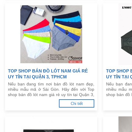
TOP SHOP BÁN ĐỒ LÓT NAM GIÁ RẺ
TOP SHOP 
UY TÍN TẠI QUẬN 3, TPHCM
UY TÍN TẠI
Nếu bạn đang tìm nơi bán đồ lót nam đẹp,
Nếu bạn đan
nhiều mẫu mã ở Sài Gòn. Hãy đến với Top
nhiều mẫu m
shop bán đồ lót nam giá rẻ uy tín tại Quận 3,
shop bán đồ l
TPHCM dưới đây.
TPHCM dưới 
Chi tiết