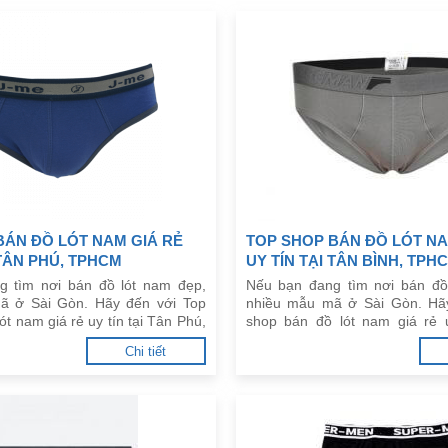
BÁN ĐỒ LÓT NAM GIÁ RẺ
TOP SHOP BÁN ĐỒ LÓT NA
 TÂN PHÚ, TPHCM
UY TÍN TẠI TÂN BÌNH, TPH
g tìm nơi bán đồ lót nam đẹp,
Nếu bạn đang tìm nơi bán đồ
ã ở Sài Gòn. Hãy đến với Top
nhiều mẫu mã ở Sài Gòn. Hã
ót nam giá rẻ uy tín tại Tân Phú,
shop bán đồ lót nam giá rẻ u
đây.
Bình, TPHCM dưới đây.
Chi tiết