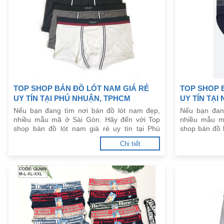
TOP SHOP BÁN ĐỒ LÓT NAM GIÁ RẺ
TOP SHOP 
UY TÍN TẠI PHÚ NHUẬN, TPHCM
UY TÍN TẠI
Nếu bạn đang tìm nơi bán đồ lót nam đẹp,
Nếu bạn đan
nhiều mẫu mã ở Sài Gòn. Hãy đến với Top
nhiều mẫu m
shop bán đồ lót nam giá rẻ uy tín tại Phú
shop bán đồ l
Nhuận, TPHCM dưới đây.
TPHCM dưới 
Chi tiết