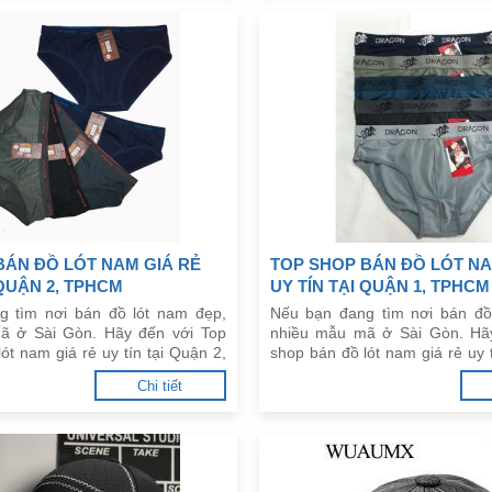
BÁN ĐỒ LÓT NAM GIÁ RẺ
TOP SHOP BÁN ĐỒ LÓT NA
 QUẬN 2, TPHCM
UY TÍN TẠI QUẬN 1, TPHCM
g tìm nơi bán đồ lót nam đẹp,
Nếu bạn đang tìm nơi bán đồ
ã ở Sài Gòn. Hãy đến với Top
nhiều mẫu mã ở Sài Gòn. Hã
ót nam giá rẻ uy tín tại Quận 2,
shop bán đồ lót nam giá rẻ uy t
đây.
TPHCM dưới đây.
Chi tiết