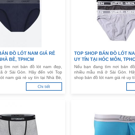
BÁN ĐỒ LÓT NAM GIÁ RẺ
TOP SHOP BÁN ĐỒ LÓT NA
 NHÀ BÈ, TPHCM
UY TÍN TẠI HÓC MÔN, TPH
g tìm nơi bán đồ lót nam đẹp,
Nếu bạn đang tìm nơi bán đồ
ã ở Sài Gòn. Hãy đến với Top
nhiều mẫu mã ở Sài Gòn. Hã
ót nam giá rẻ uy tín tại Nhà Bè,
shop bán đồ lót nam giá rẻ uy t
đây.
TPHCM dưới đây.
Chi tiết