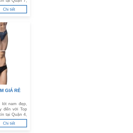
ín tại Quận 7,
Chi tiết
M GIÁ RẺ
 lót nam đẹp,
y đến với Top
ín tại Quận 4,
Chi tiết