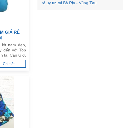
rẻ uy tín tại Bà Rịa - Vũng Tàu
M GIÁ RẺ
M
 lót nam đẹp,
y đến với Top
ín tại Cần Giờ,
Chi tiết