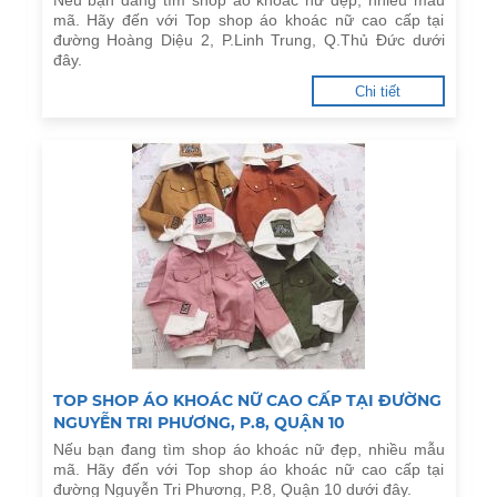
Nếu bạn đang tìm shop áo khoác nữ đẹp, nhiều mẫu
mã. Hãy đến với Top shop áo khoác nữ cao cấp tại
đường Hoàng Diệu 2, P.Linh Trung, Q.Thủ Đức dưới
đây.
Chi tiết
TOP SHOP ÁO KHOÁC NỮ CAO CẤP TẠI ĐƯỜNG
NGUYỄN TRI PHƯƠNG, P.8, QUẬN 10
Nếu bạn đang tìm shop áo khoác nữ đẹp, nhiều mẫu
mã. Hãy đến với Top shop áo khoác nữ cao cấp tại
đường Nguyễn Tri Phương, P.8, Quận 10 dưới đây.