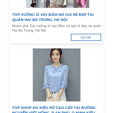
TOP XƯỞNG SỈ VÁY ĐẦM NỮ GIÁ RẺ ĐẸP TẠI
QUẬN HAI BÀ TRƯNG, HÀ NỘI
Khám phá Top xưởng sỉ váy đầm nữ giá rẻ đẹp tại quận
Hai Bà Trưng, Hà Nội
Chi tiết
TOP SHOP ÁO KIỂU NỮ CAO CẤP TẠI ĐƯỜNG
NGUYỄN VIỆT HỒNG, P.AN PHÚ, Q.NINH KIỀU