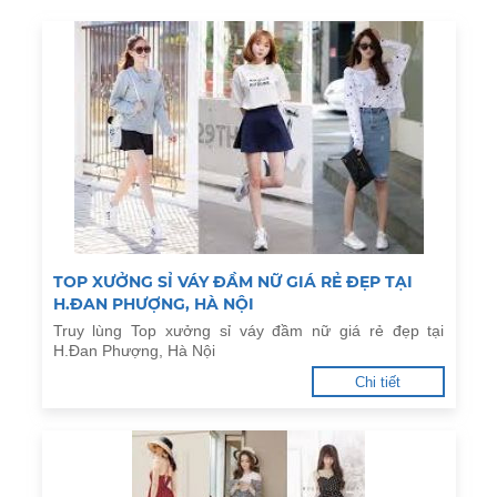
TOP XƯỞNG SỈ VÁY ĐẦM NỮ GIÁ RẺ ĐẸP TẠI
H.ĐAN PHƯỢNG, HÀ NỘI
Truy lùng Top xưởng sỉ váy đầm nữ giá rẻ đẹp tại
H.Đan Phượng, Hà Nội
Chi tiết