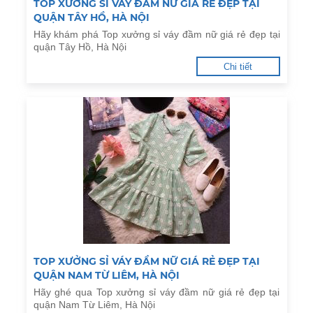
TOP XƯỞNG SỈ VÁY ĐẦM NỮ GIÁ RẺ ĐẸP TẠI
QUẬN TÂY HỒ, HÀ NỘI
Hãy khám phá Top xưởng sỉ váy đầm nữ giá rẻ đẹp tại
quận Tây Hồ, Hà Nội
Chi tiết
TOP XƯỞNG SỈ VÁY ĐẦM NỮ GIÁ RẺ ĐẸP TẠI
QUẬN NAM TỪ LIÊM, HÀ NỘI
Hãy ghé qua Top xưởng sỉ váy đầm nữ giá rẻ đẹp tại
quận Nam Từ Liêm, Hà Nội