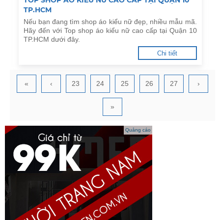
TOP SHOP ÁO KIỂU NỮ CAO CẤP TẠI QUẬN 10
TP.HCM
Nếu bạn đang tìm shop áo kiểu nữ đẹp, nhiều mẫu mã.
Hãy đến với Top shop áo kiểu nữ cao cấp tại Quận 10
TP.HCM dưới đây.
Chi tiết
«
‹
23
24
25
26
27
›
»
Quảng cáo