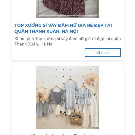
TOP XƯỞNG SỈ VÁY ĐẦM NỮ GIÁ RẺ ĐẸP TẠI
QUẬN THANH XUÂN, HÀ NỘI
Khám phá Top xưởng sỉ váy đầm nữ giá rẻ đẹp tại quận
Thanh Xuân, Hà Nội
Chi tiết