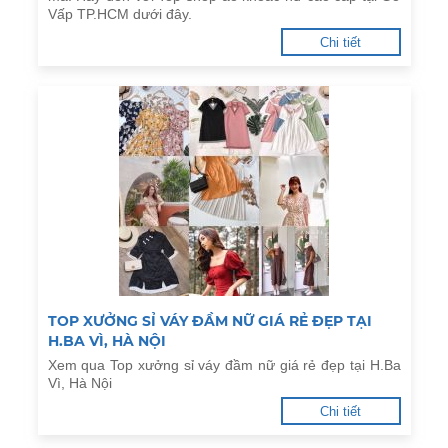
Vấp TP.HCM dưới đây.
Chi tiết
TOP XƯỞNG SỈ VÁY ĐẦM NỮ GIÁ RẺ ĐẸP TẠI
H.BA VÌ, HÀ NỘI
Xem qua Top xưởng sỉ váy đầm nữ giá rẻ đẹp tại H.Ba
Vì, Hà Nội
Chi tiết