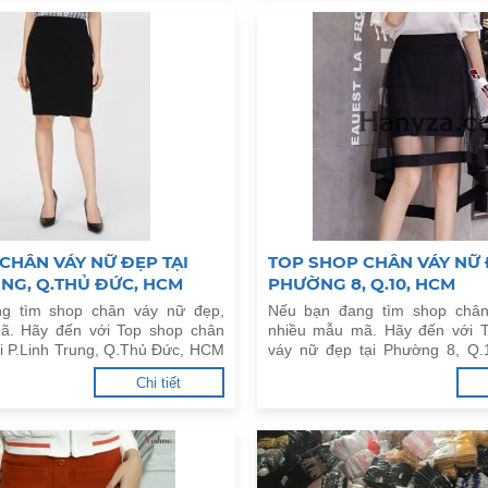
CHÂN VÁY NỮ ĐẸP TẠI
TOP SHOP CHÂN VÁY NỮ 
UNG, Q.THỦ ĐỨC, HCM
PHƯỜNG 8, Q.10, HCM
g tìm shop chân váy nữ đẹp,
Nếu bạn đang tìm shop chân
ã. Hãy đến với Top shop chân
nhiều mẫu mã. Hãy đến với 
ại P.Linh Trung, Q.Thủ Đức, HCM
váy nữ đẹp tại Phường 8, Q
đây.
Chi tiết