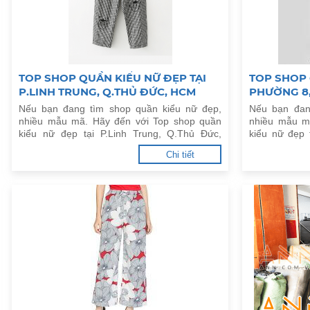
TOP SHOP QUẦN KIỂU NỮ ĐẸP TẠI
TOP SHOP 
P.LINH TRUNG, Q.THỦ ĐỨC, HCM
PHƯỜNG 8,
Nếu bạn đang tìm shop quần kiểu nữ đẹp,
Nếu bạn đan
nhiều mẫu mã. Hãy đến với Top shop quần
nhiều mẫu m
kiểu nữ đẹp tại P.Linh Trung, Q.Thủ Đức,
kiểu nữ đẹp
HCM dưới đây.
đây.
Chi tiết