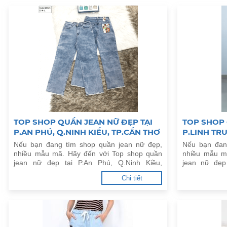
TOP SHOP QUẦN JEAN NỮ ĐẸP TẠI
TOP SHOP 
P.AN PHÚ, Q.NINH KIỀU, TP.CẦN THƠ
P.LINH TR
Nếu bạn đang tìm shop quần jean nữ đẹp,
Nếu bạn đan
nhiều mẫu mã. Hãy đến với Top shop quần
nhiều mẫu m
jean nữ đẹp tại P.An Phú, Q.Ninh Kiều,
jean nữ đẹp
TP.Cần Thơ dưới đây.
HCM dưới đâ
Chi tiết