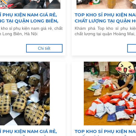
Ỉ PHỤ KIỆN NAM GIÁ RẺ,
TOP KHO SỈ PHỤ KIỆN NA
G TẠI QUẬN LONG BIÊN,
CHẤT LƯỢNG TẠI QUẬN H
HÀ NỘI
 kho sỉ phụ kiện nam giá rẻ, chất
Khám phá Top kho sỉ phụ kiệ
n Long Biên, Hà Nội
chất lượng tại quận Hoàng Mai,
Chi tiết
Ỉ PHỤ KIỆN NAM GIÁ RẺ,
TOP KHO SỈ PHỤ KIỆN NA