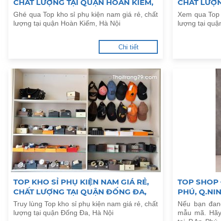
CHẤT LƯỢNG TẠI QUẬN HOÀN KIẾM,
CHẤT LƯỢN
HÀ NỘI
TRƯNG, HÀ
Ghé qua Top kho sỉ phụ kiện nam giá rẻ, chất
Xem qua Top k
lượng tại quận Hoàn Kiếm, Hà Nội
lượng tại quậ
Chi tiết
TOP KHO SỈ PHỤ KIỆN NAM GIÁ RẺ,
TOP SHOP 
CHẤT LƯỢNG TẠI QUẬN ĐỐNG ĐA,
PHÚ, Q.NI
HÀ NỘI
Truy lùng Top kho sỉ phụ kiện nam giá rẻ, chất
Nếu bạn đan
lượng tại quận Đống Đa, Hà Nội
mẫu mã. Hãy