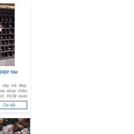
ĐẸP TẠI
 váy nữ đẹp,
Top shop chân
.10, HCM dưới
Chi tiết