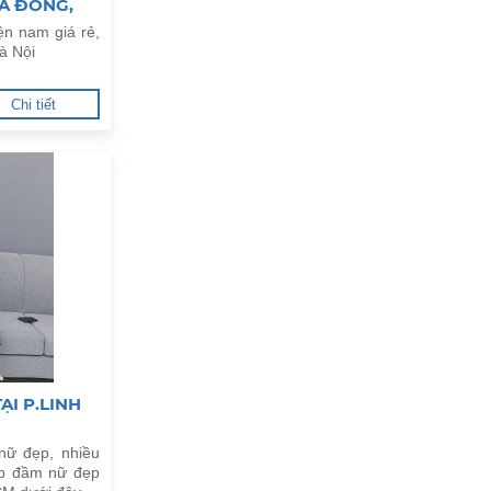
À ĐÔNG,
ện nam giá rẻ,
à Nội
Chi tiết
ẠI P.LINH
nữ đẹp, nhiều
op đầm nữ đẹp