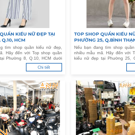
QUẦN KIỂU NỮ ĐẸP TẠI
TOP SHOP QUẦN KIỂU NỮ
 Q.10, HCM
PHƯỜNG 25, Q.BÌNH THẠ
g tìm shop quần kiểu nữ đẹp,
Nếu bạn đang tìm shop quần
ã. Hãy đến với Top shop quần
nhiều mẫu mã. Hãy đến với 
 tại Phường 8, Q.10, HCM dưới
kiểu nữ đẹp tại Phường 25, 
HCM dưới đây.
Chi tiết