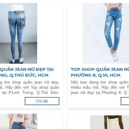
QUẦN JEAN NỮ ĐẸP TẠI
TOP SHOP QUẦN JEAN NỮ
UNG, Q.THỦ ĐỨC, HCM
PHƯỜNG 8, Q.10, HCM
g tìm shop quần jean nữ đẹp,
Nếu bạn đang tìm shop quần
ã. Hãy đến với Top shop quần
nhiều mẫu mã. Hãy đến với 
 tại P.Linh Trung, Q.Thủ Đức,
jean nữ đẹp tại Phường 8, Q
y.
đây.
Chi tiết