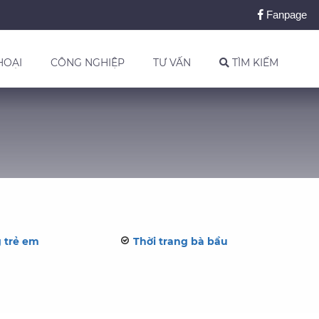
Fanpage
HOẠI
CÔNG NGHIỆP
TƯ VẤN
TÌM KIẾM
g trẻ em
Thời trang bà bầu