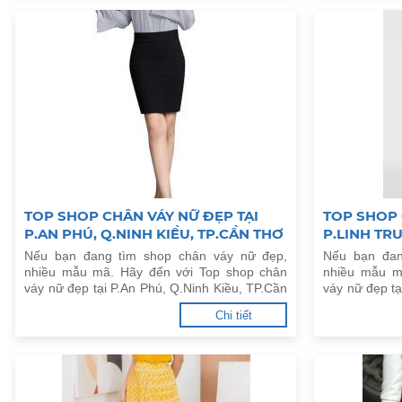
TOP SHOP CHÂN VÁY NỮ ĐẸP TẠI
TOP SHOP 
P.AN PHÚ, Q.NINH KIỀU, TP.CẦN THƠ
P.LINH TR
Nếu bạn đang tìm shop chân váy nữ đẹp,
Nếu bạn đan
nhiều mẫu mã. Hãy đến với Top shop chân
nhiều mẫu m
váy nữ đẹp tại P.An Phú, Q.Ninh Kiều, TP.Cần
váy nữ đẹp t
Thơ dưới đây.
dưới đây.
Chi tiết