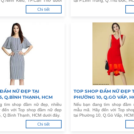
, Q.Ninh Kiều, TP.Cần Thơ dưới
tại P.Linh Trung, Q.Thủ Đức, H
Chi tiết
ĐẦM NỮ ĐẸP TẠI
TOP SHOP ĐẦM NỮ ĐẸP T
, Q.BÌNH THẠNH, HCM
PHƯỜNG 10, Q.GÒ VẤP, 
g tìm shop đầm nữ đẹp, nhiều
Nếu bạn đang tìm shop đầm 
 đến với Top shop đầm nữ đẹp
mẫu mã. Hãy đến với Top sh
5, Q.Bình Thạnh, HCM dưới đây.
tại Phường 10, Q.Gò Vấp, HCM 
Chi tiết