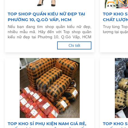
TOP SHOP QUẦN KIỂU NỮ ĐẸP TẠI
TOP KHO S
PHƯỜNG 10, Q.GÒ VẤP, HCM
CHẤT LƯỢN
HÀ NỘI
Nếu bạn đang tìm shop quần kiểu nữ đẹp,
Truy lùng Top
nhiều mẫu mã. Hãy đến với Top shop quần
lượng tại quậ
kiểu nữ đẹp tại Phường 10, Q.Gò Vấp, HCM
dưới đây.
Chi tiết
TOP KHO SỈ PHỤ KIỆN NAM GIÁ RẺ,
TOP KHO S