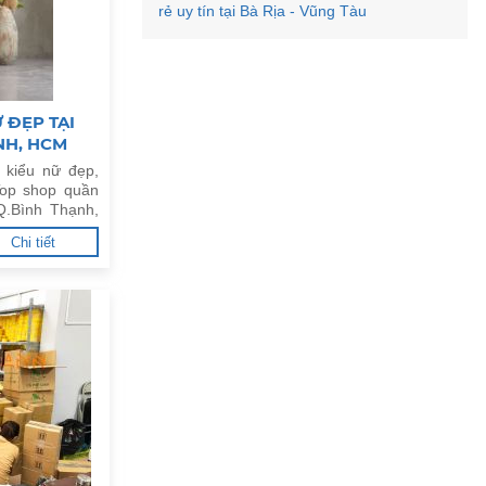
rẻ uy tín tại Bà Rịa - Vũng Tàu
 ĐẸP TẠI
NH, HCM
 kiểu nữ đẹp,
Top shop quần
Q.Bình Thạnh,
Chi tiết