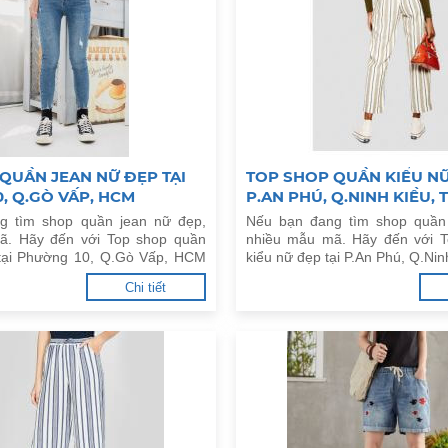
QUẦN JEAN NỮ ĐẸP TẠI
TOP SHOP QUẦN KIỂU NỮ
, Q.GÒ VẤP, HCM
P.AN PHÚ, Q.NINH KIỀU, 
g tìm shop quần jean nữ đẹp,
Nếu bạn đang tìm shop quần
ã. Hãy đến với Top shop quần
nhiều mẫu mã. Hãy đến với 
 tại Phường 10, Q.Gò Vấp, HCM
kiểu nữ đẹp tại P.An Phú, Q.Nin
Thơ dưới đây.
Chi tiết