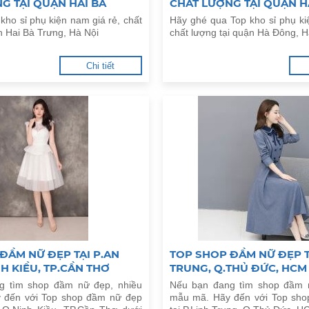
G TẠI QUẬN HAI BÀ
CHẤT LƯỢNG TẠI QUẬN H
 NỘI
HÀ NỘI
ho sỉ phụ kiện nam giá rẻ, chất
Hãy ghé qua Top kho sỉ phụ ki
n Hai Bà Trưng, Hà Nội
chất lượng tại quận Hà Đông, H
Chi tiết
ĐẦM NỮ ĐẸP TẠI P.AN
TOP SHOP ĐẦM NỮ ĐẸP T
NH KIỀU, TP.CẦN THƠ
TRUNG, Q.THỦ ĐỨC, HCM
g tìm shop đầm nữ đẹp, nhiều
Nếu bạn đang tìm shop đầm 
 đến với Top shop đầm nữ đẹp
mẫu mã. Hãy đến với Top sh