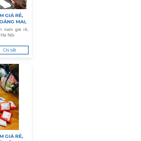
M GIÁ RẺ,
OÀNG MAI,
n nam giá rẻ,
 Hà Nội
Chi tiết
M GIÁ RẺ,