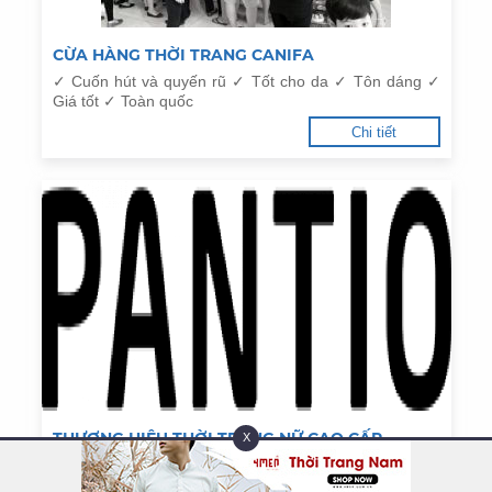
CỪA HÀNG THỜI TRANG CANIFA
✓ Cuốn hút và quyến rũ ✓ Tốt cho da ✓ Tôn dáng ✓
Giá tốt ✓ Toàn quốc
Chi tiết
THƯƠNG HIỆU THỜI TRANG NỮ CAO CẤP
X
PANTIO
Phong cách thiết kế sáng tạo, hợp thời, xu hướng cập