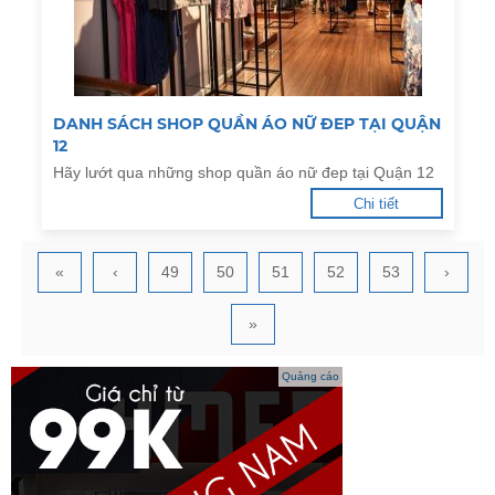
DANH SÁCH SHOP QUẦN ÁO NỮ ĐEP TẠI QUẬN
12
Hãy lướt qua những shop quần áo nữ đep tại Quận 12
Chi tiết
«
‹
49
50
51
52
53
›
»
Quảng cáo