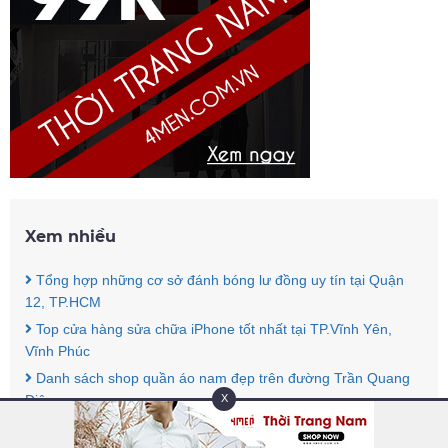
Xem nhiều
Tổng hợp những cơ sở đánh bóng lư đồng uy tín tại Quận
12, TP.HCM
Top cửa hàng sửa chữa iPhone tốt nhất tại TP.Vĩnh Yên,
Vĩnh Phúc
Danh sách shop quần áo nam đẹp trên đường Trần Quang
Diệu
X
Top shop bán đồ lót nữ giá rẻ uy tín tại Nhà Bè, TPHCM