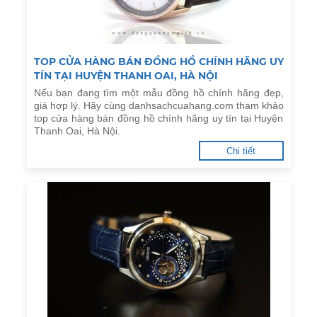
TOP CỬA HÀNG BÁN ĐỒNG HỒ CHÍNH HÃNG UY
TÍN TẠI HUYỆN THANH OAI, HÀ NỘI
Nếu bạn đang tìm một mẫu đồng hồ chính hãng đẹp,
giá hợp lý. Hãy cùng danhsachcuahang.com tham khảo
top cửa hàng bán đồng hồ chính hãng uy tín tại Huyện
Thanh Oai, Hà Nội.
Chi tiết