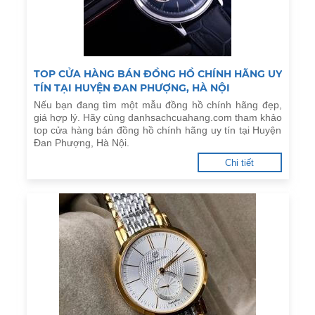
TOP CỬA HÀNG BÁN ĐỒNG HỒ CHÍNH HÃNG UY
TÍN TẠI HUYỆN ĐAN PHƯỢNG, HÀ NỘI
Nếu bạn đang tìm một mẫu đồng hồ chính hãng đẹp,
giá hợp lý. Hãy cùng danhsachcuahang.com tham khảo
top cửa hàng bán đồng hồ chính hãng uy tín tại Huyện
Đan Phượng, Hà Nội.
Chi tiết