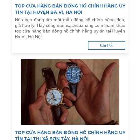
TOP CỬA HÀNG BÁN ĐỒNG HỒ CHÍNH HÃNG UY
TÍN TẠI HUYỆN BA VÌ, HÀ NỘI
Nếu bạn đang tìm một mẫu đồng hồ chính hãng đẹp,
giá hợp lý. Hãy cùng danhsachcuahang.com tham khảo
top cửa hàng bán đồng hồ chính hãng uy tín tại Huyện
Ba Vì, Hà Nội.
Chi tiết
TOP CỬA HÀNG BÁN ĐỒNG HỒ CHÍNH HÃNG UY
TÍN TẠI THỊ XÃ SƠN TÂY, HÀ NỘI