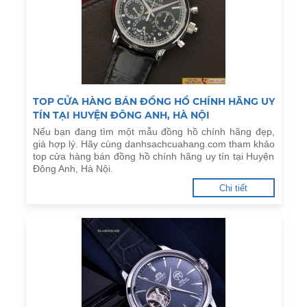
TOP CỬA HÀNG BÁN ĐỒNG HỒ CHÍNH HÃNG UY
TÍN TẠI HUYỆN ĐÔNG ANH, HÀ NỘI
Nếu bạn đang tìm một mẫu đồng hồ chính hãng đẹp,
giá hợp lý. Hãy cùng danhsachcuahang.com tham khảo
top cửa hàng bán đồng hồ chính hãng uy tín tại Huyện
Đông Anh, Hà Nội.
Chi tiết