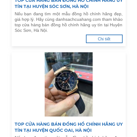
TOP CỬA HÀNG BÁN ĐỒNG HỒ CHÍNH HÃNG UY
TÍN TẠI HUYỆN SÓC SƠN, HÀ NỘI
Nếu bạn đang tìm một mẫu đồng hồ chính hãng đẹp,
giá hợp lý. Hãy cùng danhsachcuahang.com tham khảo
top cửa hàng bán đồng hồ chính hãng uy tín tại Huyện
Sóc Sơn, Hà Nội.
Chi tiết
TOP CỬA HÀNG BÁN ĐỒNG HỒ CHÍNH HÃNG UY
TÍN TẠI HUYỆN QUỐC OAI, HÀ NỘI