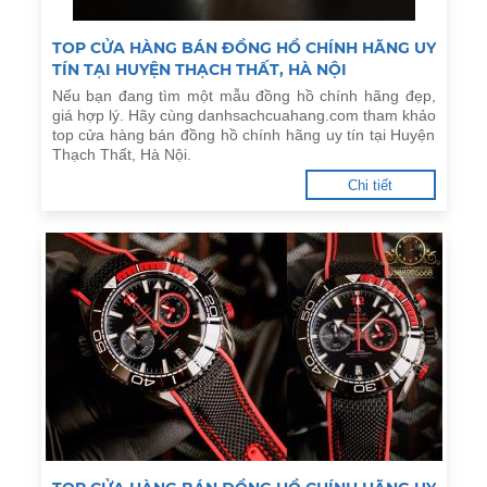
TOP CỬA HÀNG BÁN ĐỒNG HỒ CHÍNH HÃNG UY
TÍN TẠI HUYỆN THẠCH THẤT, HÀ NỘI
Nếu bạn đang tìm một mẫu đồng hồ chính hãng đẹp,
giá hợp lý. Hãy cùng danhsachcuahang.com tham khảo
top cửa hàng bán đồng hồ chính hãng uy tín tại Huyện
Thạch Thất, Hà Nội.
Chi tiết