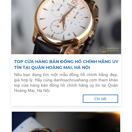
TOP CỬA HÀNG BÁN ĐỒNG HỒ CHÍNH HÃNG UY
TÍN TẠI QUẬN HOÀNG MAI, HÀ NỘI
Nếu bạn đang tìm một mẫu đồng hồ chính hãng đẹp,
giá hợp lý. Hãy cùng danhsachcuahang.com tham khảo
top cửa hàng bán đồng hồ chính hãng uy tín tại Quận
Hoàng Mai, Hà Nội.
Chi tiết