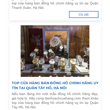
top cửa hàng bán đồng hồ chính hãng uy tín tại Quận
Thanh Xuân, Hà Nội.
Chi tiết
TOP CỬA HÀNG BÁN ĐỒNG HỒ CHÍNH HÃNG UY
TÍN TẠI QUẬN TÂY HỒ, HÀ NỘI
Nếu bạn đang tìm một mẫu đồng hồ chính hãng đẹp,
giá hợp lý. Hãy cùng danhsachcuahang.com tham khảo
top cửa hàng bán đồng hồ chính hãng uy tín tại Quận
Tây Hồ, Hà Nội.