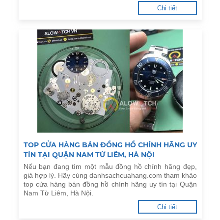
Chi tiết
TOP CỬA HÀNG BÁN ĐỒNG HỒ CHÍNH HÃNG UY
TÍN TẠI QUẬN NAM TỪ LIÊM, HÀ NỘI
Nếu bạn đang tìm một mẫu đồng hồ chính hãng đẹp,
giá hợp lý. Hãy cùng danhsachcuahang.com tham khảo
top cửa hàng bán đồng hồ chính hãng uy tín tại Quận
Nam Từ Liêm, Hà Nội.
Chi tiết