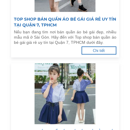
TOP SHOP BÁN QUẦN ÁO BÉ GÁI GIÁ RẺ UY TÍN
TẠI QUẬN 7, TPHCM
Nếu bạn đang tìm nơi bán quần áo bé gái đẹp, nhiều
mẫu mã ở Sài Gòn. Hãy đến với Top shop bán quần áo
bé gái giá rẻ uy tín tại Quận 7, TPHCM dưới đây.
Chi tiết