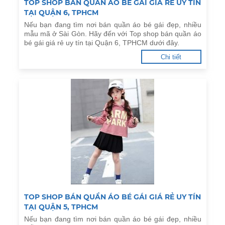
TOP SHOP BÁN QUẦN ÁO BÉ GÁI GIÁ RẺ UY TÍN
TẠI QUẬN 6, TPHCM
Nếu bạn đang tìm nơi bán quần áo bé gái đẹp, nhiều
mẫu mã ở Sài Gòn. Hãy đến với Top shop bán quần áo
bé gái giá rẻ uy tín tại Quận 6, TPHCM dưới đây.
Chi tiết
TOP SHOP BÁN QUẦN ÁO BÉ GÁI GIÁ RẺ UY TÍN
TẠI QUẬN 5, TPHCM
Nếu bạn đang tìm nơi bán quần áo bé gái đẹp, nhiều