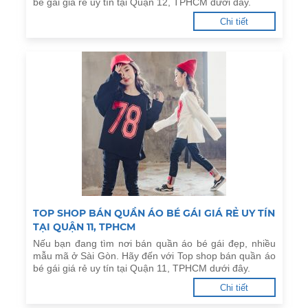
bé gái giá rẻ uy tín tại Quận 12, TPHCM dưới đây.
Chi tiết
TOP SHOP BÁN QUẦN ÁO BÉ GÁI GIÁ RẺ UY TÍN
TẠI QUẬN 11, TPHCM
Nếu bạn đang tìm nơi bán quần áo bé gái đẹp, nhiều
mẫu mã ở Sài Gòn. Hãy đến với Top shop bán quần áo
bé gái giá rẻ uy tín tại Quận 11, TPHCM dưới đây.
Chi tiết