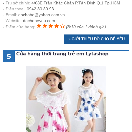
Trụ sở chính:
4/68E Trần Khắc Chân P.Tân Định Q.1 Tp.HCM
Điện thoại:
0942 80 80 93
Email:
dochobe@yahoo.com.vn
Website:
dochobeyeu.com
Điểm cửa hàng:
(8/10 của 1 đánh giá)
» GIỚI THIỆU ĐỒ CHO BÉ YÊU
Cửa hàng thời trang trẻ em Lytashop
5