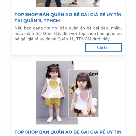
TOP SHOP BÁN QUẦN ÁO BÉ GÁI GIÁ RẺ UY TÍN
TẠI QUẬN 11, TPHCM
Nếu bạn đang tìm nơi bán quần áo bé gái đẹp, nhiều
mẫu mã ở Sài Gòn. Hãy đến với Top shop bán quần áo
bé gái giá rẻ uy tín tại Quận 11, TPHCM dưới đây.
Chi tiết
TOP SHOP BÁN QUẦN ÁO BÉ GÁI GIÁ RẺ UY TÍN