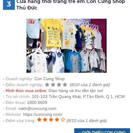
Cửa hàng thời trang trẻ em Con Cưng Shop
3
Thủ Đức
Doanh nghiệp:
Con Cưng Shop
Điểm doanh nghiệp:
(8/10 của 1 đánh giá)
Hình thức mua online:
Giao hàng và thu tiền tận nơi
Trụ sở chính:
101-103 Trần Quang Khải, P.Tân Định, Q.1, HCM
Điện thoại:
1800 6609
Email:
cskh@concung.com
Website:
https://concung.com/
Điểm cửa hàng:
(8/10 của 1 đánh giá)
» GIỚI THIỆU CON CƯNG