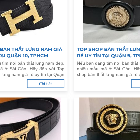
BÁN THẮT LƯNG NAM GIÁ
TOP SHOP BÁN THẮT LƯN
TẠI QUẬN 10, TPHCM
RẺ UY TÍN TẠI QUẬN 9, T
 tìm nơi bán thắt lưng nam đẹp,
Nếu bạn đang tìm nơi bán thắt
ã ở Sài Gòn. Hãy đến với Top
nhiều mẫu mã ở Sài Gòn. Hã
 lưng nam giá rẻ uy tín tại Quận
shop bán thắt lưng nam giá rẻ u
ới đây.
9, TPHCM dưới đây.
Chi tiết