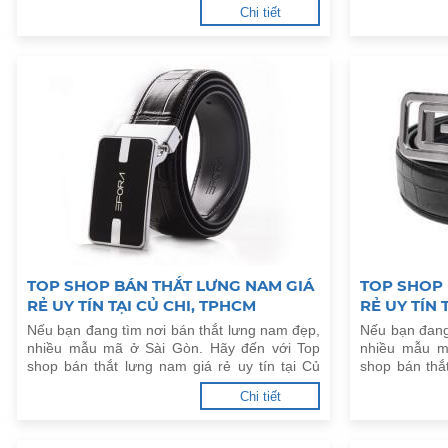
Bè, TPHCM dưới đây.
Môn, TPHCM 
Chi tiết
TOP SHOP BÁN THẮT LƯNG NAM GIÁ
TOP SHOP 
RẺ UY TÍN TẠI CỦ CHI, TPHCM
RẺ UY TÍN 
Nếu bạn đang tìm nơi bán thắt lưng nam đẹp,
Nếu bạn đang
nhiều mẫu mã ở Sài Gòn. Hãy đến với Top
nhiều mẫu m
shop bán thắt lưng nam giá rẻ uy tín tại Củ
shop bán thắt
Chi, TPHCM dưới đây.
Giờ, TPHCM d
Chi tiết