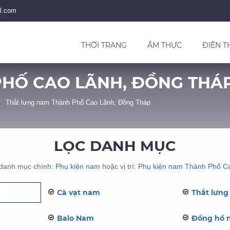
l.com
THỜI TRANG
ẨM THỰC
ĐIỆN T
PHỐ CAO LÃNH, ĐỒNG THÁ
Thắt lưng nam Thành Phố Cao Lãnh, Đồng Tháp
LỌC DANH MỤC
 danh mục chính:
Phụ kiện nam
hoặc vị trí:
Phụ kiện nam Thành Phố C
Cà vạt nam
Thắt lưn
Balo Nam
Đồng hồ 