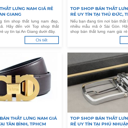
THẮT LƯNG NAM GIÁ RẺ
TOP SHOP BÁN THẮT LƯN
 AN GIANG
RẺ UY TÍN TẠI THỦ ĐỨC,
g tìm shop thắt lưng nam đẹp,
Nếu bạn đang tìm nơi bán thắt
ã. Hãy đến với Top shop thắt
nhiều mẫu mã ở Sài Gòn. Hã
rẻ uy tín tại An Giang dưới đây.
shop bán thắt lưng nam giá rẻ 
Đức, TPHCM dưới đây.
Chi tiết
BÁN THẮT LƯNG NAM GIÁ
TOP SHOP BÁN THẮT LƯN
TẠI TÂN BÌNH, TPHCM
RẺ UY TÍN TẠI PHÚ NHUẬ