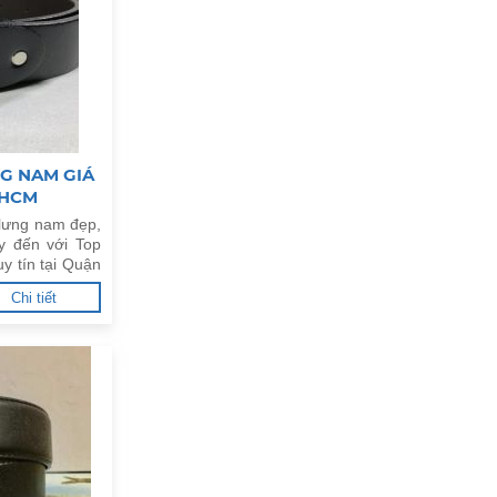
G NAM GIÁ
PHCM
 lưng nam đẹp,
y đến với Top
y tín tại Quận
Chi tiết