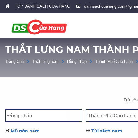
TOP DANH SÁCH CỬA HÀNG
danhsachcuahang.com@gmai
THẮT LƯNG NAM THÀNH 
Trang Chủ
Thắt lưng nam
Đồng Tháp
Thành Phố Cao Lãnh
Trở về
Mũ nón nam
Túi xách nam