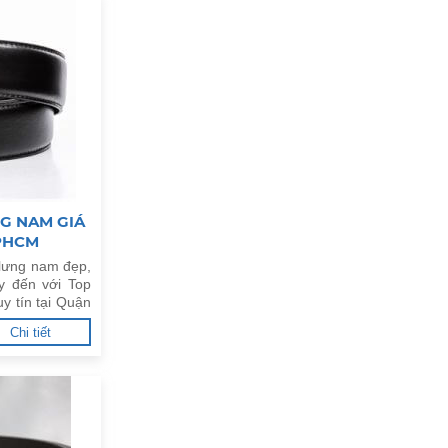
G NAM GIÁ
TPHCM
 lưng nam đẹp,
y đến với Top
y tín tại Quận
Chi tiết