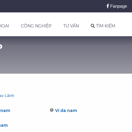
Fanpage
HOẠI
CÔNG NGHIỆP
TƯ VẤN
TÌM KIẾM
P
ao Lãnh
g nam
Ví da nam
nam