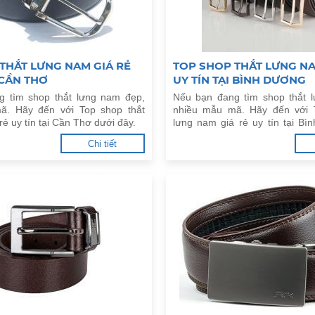
THẮT LƯNG NAM GIÁ RẺ
TOP SHOP THẮT LƯNG NA
 CẦN THƠ
UY TÍN TẠI BÌNH DƯƠNG
g tìm shop thắt lưng nam đẹp,
Nếu bạn đang tìm shop thắt 
ã. Hãy đến với Top shop thắt
nhiều mẫu mã. Hãy đến với 
rẻ uy tín tại Cần Thơ dưới đây.
lưng nam giá rẻ uy tín tại B
đây.
Chi tiết