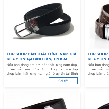
TOP SHOP BÁN THẮT LƯNG NAM GIÁ
TOP SHOP 
RẺ UY TÍN TẠI BÌNH TÂN, TPHCM
RẺ UY TÍN
Nếu bạn đang tìm nơi bán thắt lưng nam đẹp,
Nếu bạn đang
nhiều mẫu mã ở Sài Gòn. Hãy đến với Top
nhiều mẫu m
shop bán thắt lưng nam giá rẻ uy tín tại Bình
shop bán thắt
Tân, TPHCM dưới đây.
Chánh, TPHC
Chi tiết