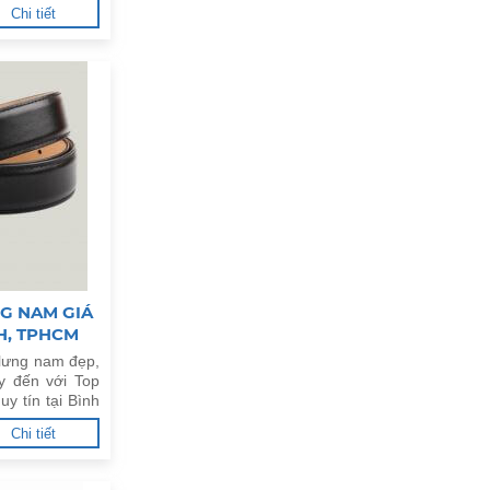
Chi tiết
G NAM GIÁ
NH, TPHCM
 lưng nam đẹp,
y đến với Top
y tín tại Bình
Chi tiết