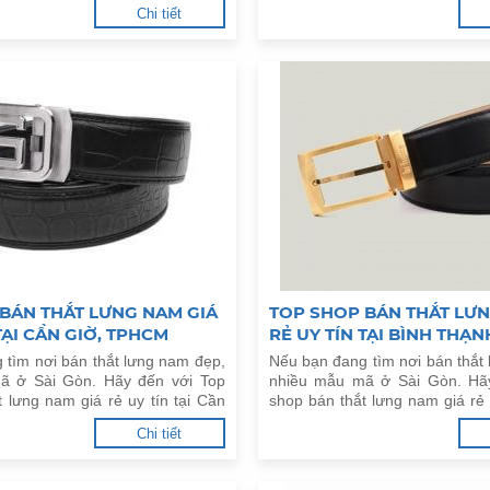
dưới đây.
Vấp, TPHCM dưới đây.
Chi tiết
BÁN THẮT LƯNG NAM GIÁ
TOP SHOP BÁN THẮT LƯN
TẠI CẦN GIỜ, TPHCM
RẺ UY TÍN TẠI BÌNH THẠ
 tìm nơi bán thắt lưng nam đẹp,
Nếu bạn đang tìm nơi bán thắt
ã ở Sài Gòn. Hãy đến với Top
nhiều mẫu mã ở Sài Gòn. Hã
 lưng nam giá rẻ uy tín tại Cần
shop bán thắt lưng nam giá rẻ u
ưới đây.
Thạnh, TPHCM dưới đây.
Chi tiết