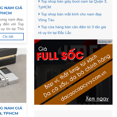
Top shop bán giày boot nam tại Quận 3,
TpHCM
G NAM GIÁ
 TPHCM
Top shop bán mắt kính cho nam đẹp
 lưng nam đẹp,
Vũng Tàu
y đến với Top
Top cửa hàng bán cân điện tử 3 tấn giá
uy tín tại Thủ
rẻ uy tín tại Đắc Lắc
Chi tiết
Quảng cáo
G NAM GIÁ
N, TPHCM