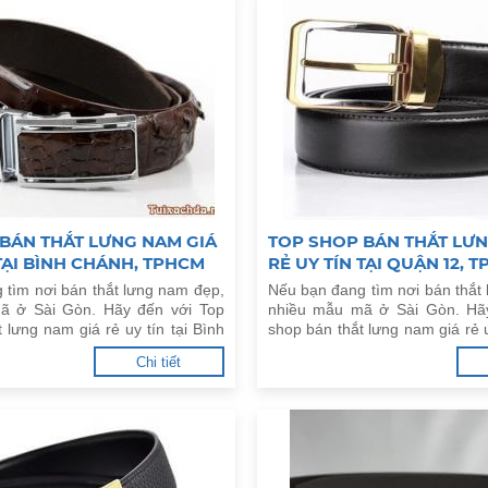
BÁN THẮT LƯNG NAM GIÁ
TOP SHOP BÁN THẮT LƯN
 TẠI BÌNH CHÁNH, TPHCM
RẺ UY TÍN TẠI QUẬN 12, 
 tìm nơi bán thắt lưng nam đẹp,
Nếu bạn đang tìm nơi bán thắt
ã ở Sài Gòn. Hãy đến với Top
nhiều mẫu mã ở Sài Gòn. Hã
 lưng nam giá rẻ uy tín tại Bình
shop bán thắt lưng nam giá rẻ u
M dưới đây.
12, TPHCM dưới đây.
Chi tiết