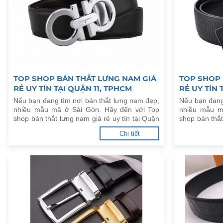
TOP SHOP BÁN THẮT LƯNG NAM GIÁ
TOP SHOP 
RẺ UY TÍN TẠI QUẬN 11, TPHCM
RẺ UY TÍN 
Nếu bạn đang tìm nơi bán thắt lưng nam đẹp,
Nếu bạn đang
nhiều mẫu mã ở Sài Gòn. Hãy đến với Top
nhiều mẫu m
shop bán thắt lưng nam giá rẻ uy tín tại Quận
shop bán thắt
11, TPHCM dưới đây.
10, TPHCM dư
Chi tiết