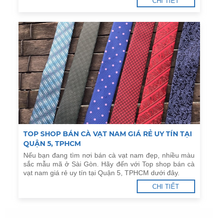
CHI TIẾT
TOP SHOP BÁN CÀ VẠT NAM GIÁ RẺ UY TÍN TẠI
QUẬN 5, TPHCM
Nếu bạn đang tìm nơi bán cà vạt nam đẹp, nhiều màu
sắc mẫu mã ở Sài Gòn. Hãy đến với Top shop bán cà
vạt nam giá rẻ uy tín tại Quận 5, TPHCM dưới đây.
CHI TIẾT