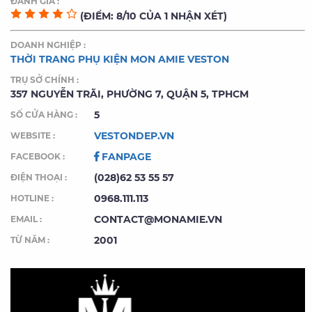
ĐÁNH GIÁ :
(ĐIỂM: 8/10 CỦA 1 NHẬN XÉT)
DOANH NGHIỆP :
THỜI TRANG PHỤ KIỆN MON AMIE VESTON
TRỤ SỞ CHÍNH :
357 NGUYỄN TRÃI, PHƯỜNG 7, QUẬN 5, TPHCM
5
SỐ CỬA HÀNG :
VESTONDEP.VN
WEBSITE :
FANPAGE
FACEBOOK :
(028)62 53 55 57
ĐIỆN THOẠI :
0968.111.113
HOTLINE :
CONTACT@MONAMIE.VN
EMAIL :
2001
TỪ NĂM :